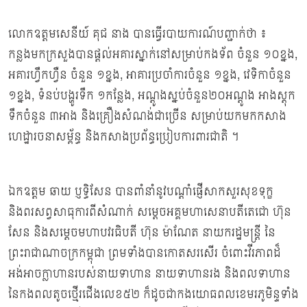
លោកឧត្ដមសេនីយ៍ គុជ នាង បានធ្វើរបាយការណ៍បញ្ជាក់ថា ៖
កន្លងមកក្រសួងបានផ្ដល់អគារស្នាក់នៅសម្រាប់កងទ័ព ចំនួន ១០ខ្នង,
អគារហ្វឹកហ្វឺន ចំនួន ១ខ្នង, អាគារប្រចាំការចំនួន ១ខ្នង, វេទិកាចំនួន
១ខ្នង, ទំនប់បង្ហូរទឹក ១កន្លែង, អណ្ដូងស្នប់ចំនួន២០អណ្តូង អាងស្ដុក
ទឹកចំនួន ៣អាង និងគ្រឿងសំណង់ជាច្រើន សម្រាប់យកមកកសាង
ហេដ្ឋារចនាសម្ព័ន្ធ និងកសាងប្រព័ន្ធប្រៀបការពារជាតិ ។
ឯកឧត្ដម ឆាយ ប្ញទ្ធិសែន បានពាំនាំនូវបណ្ដាំផ្ញើសាកសួរសុខទុក្ខ
និងពរសព្វសាធុការពីសំណាក់ សម្តេចអគ្គមហាសេនាបតីតេជោ ហ៊ុន
សែន និងសម្តេចមហាបវរធិបតី ហ៊ុន ម៉ាណែត នាយករដ្ឋមន្រ្ដី នៃ
ព្រះរាជាណាចក្រកម្ពុជា ព្រមទាំងបានកោតសរសើរ ចំពោះវីរភាពដ៏
អង់អាចក្លាហានរបស់នាយទាហាន នាយទាហានរង និងពលទាហាន
នៃកងពលតូចថ្មើរជើងលេខ៥២ ក៏ដូចជាកងយោធពលខេមរភូមិន្ទទាំង