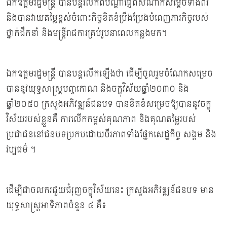
ឯកឧត្ដមរដ្ឋមន្រ្ដី បានបន្តរំលឹកពីបណ្ដាំផ្ញើពីសំណាក់សម្ដេចទាំងពីរ
និងបានវាយតម្លៃខ្ពស់ចំពោះកិច្ចខិតខំប្រឹងប្រែងបំពេញភារកិច្ចរបស់
ថ្នាក់ដឹកនាំ និងមន្រ្ដីរាជការគ្រប់រូបនាពេលកន្លងមក។
ឯកឧត្ដមរដ្ឋមន្ត្រី បានបន្តលើកឡើងថា ដើម្បីចូលរួមចំណែកសម្រេច
បាននូវយុទ្ធសាស្រ្តបញ្ចកោណ និងចក្ខុវិស័យឆ្នាំ២០៣០ និង
ឆ្នាំ២០៥០ ក្រសួងអភិវឌ្ឍន៍ជនបទ បានខិតខំសម្រេចឱ្យបាននូវចក្ខុ
វិស័យរបស់ខ្លួនគឺ ការលើកកម្ពស់គុណភាព និងគុណតម្លៃរបស់
ប្រជាជននៅជនបទប្រកបដោយចីរភាពទាំងផ្នែកសេដ្ឋកិច្ច សង្គម និង
វប្បធម៌ ។
ដើម្បីជាចលករជួយជំរុញចក្ខុវិស័យនេះ ក្រសួងអភិវឌ្ឍន៍ជនបទ មាន
យុទ្ធសាស្ត្រអាទិភាពចំនួន ៤ គឺ៖