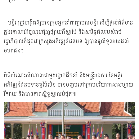
– មន្ទីរ ត្រូវបង្កើតឱ្យមានក្រុមអ្នកនាំពាក្យរបស់មន្ទីរ ដើម្បីផ្ដល់ព័ត៌មាន
ក្នុងគោលដៅចូលរួមផ្សព្វផ្សាយពីស្នាដៃ និងសមិទ្ធផលរបស់រាជ
រដ្ឋាភិបាលក៏ដូចជាក្រសួងអភិវឌ្ឍន៍ជនបទ ឱ្យបានទូលំទូលាយដល់
មហាជន។
ពិធីសំណេះសំណាលជាមួយថ្នាក់ដឹកនាំ និងមន្ត្រីរាជការ នៃមន្ទីរ
អភិវឌ្ឍន៍ជនបទខេត្តប៉ៃលិន បានបញ្ចប់ទៅក្រោមបរិយាកាសសប្បាយ
រីករាយ និងមានភាពស្និទ្ធស្នាលបំផុត៕