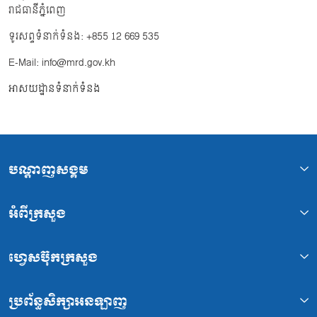
រាជធានីភ្នំពេញ
ទូរសព្ទទំនាក់ទំនង: +855 12 669 535
E-Mail: info@mrd.gov.kh
អាសយដ្ឋានទំនាក់ទំនង
បណ្ដាញសង្គម
អំពីក្រសួង
ហ្វេសប៊ុកក្រសួង
ប្រព័ន្ធសិក្សាអនឡាញ