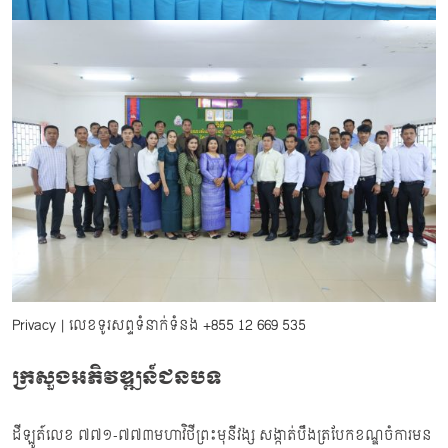
Privacy
| លេខទូរសព្ទទំនាក់ទំនង
+855 12 669 535
ក្រសួងអភិវឌ្ឍន៍ជនបទ
ដីឡូត៍លេខ ៧៧១-៧៧៣មហាវិថីព្រះមុនីវង្ស សង្កាត់បឹងត្របែកខណ្ឌចំការមន