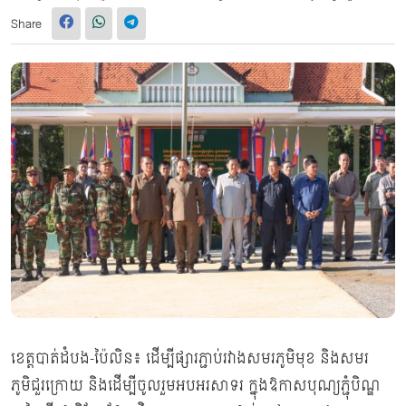
Share
ខេត្តបាត់ដំបង-ប៉ៃលិន៖ ដើម្បីផ្សារភ្ជាប់រវាងសមរភូមិមុខ និងសមរ
ភូមិជួរក្រោយ និងដើម្បីចូលរួមអបអរសាទរ ក្នុងឱកាសបុណ្យភ្ជុំបិណ្ឌ