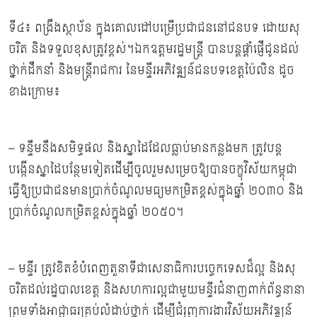
ទី៤៖ ពង្រឹងស្ថាប័ន ក្នុងគោលដៅបម្រើប្រជាជននៅជនបទ ដោយសុ
ចរិត និងទទួលខុសត្រូវខ្ពស់។ឯកឧត្ដមរដ្ឋមន្រ្ដី បានបន្តផ្ដាំផ្ញើជូនដល់
ថ្នាក់ដឹកនាំ និងមន្ត្រីរាជការ នៃមន្ទីរអភិវឌ្ឍន៍ជនបទខេត្តប៉ៃលិន ដូច
ខាងក្រោម៖
– ទន្ទឹមនឹងសមិទ្ធផល និងស្នាដៃដែលធ្លាប់មានកន្លងមក ត្រូវបន្ត
បង្កើនស្នាដៃបន្ថែមទៀតដើម្បីចូលរួមសម្រេចឱ្យបានចក្ខុវិស័យកម្ពុជា
ធ្វើឱ្យប្រជាជនមានប្រាក់ចំណូលមធ្យមកម្រិតខ្ពស់ក្នុងឆ្នាំ ២០៣០ និង
ប្រាក់ចំណូលកម្រិតខ្ពស់ក្នុងឆ្នាំ ២០៥០។
– មន្ទីរ ត្រូវខិតខំបំពេញតួនាទីជាសេនាធិការបច្ចេកទេសដ៏ល្អ និងសុ
ចរិតដល់រដ្ឋបាលខេត្ត និងសហការល្អជាមួយមន្ទីរជំនាញពាក់ព័ន្ធនានា
ព្រមទាំងអាជ្ញាធរគ្រប់លំដាប់ថ្នាក់ ដើម្បីជំរុញការងារវិស័យអភិវឌ្ឍន៍