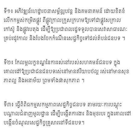
ទី១៖ អភិវឌ្ឍន៍ហេដ្ឋារចនាសម្ព័ន្ធរូបវន្ត និងគមនាគមន៍ ដោយខិតខំ
លើកកម្ពស់កម្រិតផ្លូវ ពីផ្លូវក្រាលក្រួសក្រហមឱ្យទៅជាផ្លូវសក្រាល
កៅស៊ូ និងផ្លូវបេតុង ដើម្បីឱ្យប្រជាពលរដ្ឋទទួលបានសេវាសាធារណៈ
គ្រប់រដូវកាល និងបែងចែកកំណើនសេដ្ឋកិច្ចទៅដល់តំបន់ជនបទ ។
ទី២៖ កែលម្អលក្ខខណ្ឌនៃការរស់នៅរបស់សហគមន៍ជនបទ ក្នុង
គោលដៅឱ្យប្រជាជនជនបទរស់នៅមានឥរិយាបថល្អ រស់នៅមានសុខ
ភាពល្អ និងអនាម័យ ព្រមទាំងផាសុកភាព ។
ទី៣៖ ធ្វើពិពិធកម្មសកម្មភាពសេដ្ឋកិច្ចជនបទ តាមរយៈការបណ្តុះ
បណ្ដាលជំនាញមូលដ្ឋាន ដើម្បីបង្កើតការងារ និងមុខរបរ ក្នុងគោលដៅ
បង្កើនចំណូលសេដ្ឋកិច្ចគ្រួសារនៅទីជនបទ។