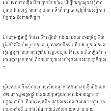
អស់ ដែលបានធ្វើពលិកម្មគ្រប់បែបយ៉ាង ដើម្បីថែរក្សាសុខសន្តិភាព
ជូនប្រជាពលរដ្ឋ ការពារបូរណភាពទឹកដី រក្សាបាននូវព្រំដែនសន្តិភាព
មិត្តភាព និងការអភិវឌ្ឍ។
ឯកឧត្ដមរដ្ឋមន្ដ្រី ក៏បានលើកឡើងថា កងយោធពលខេមរភូមិន្ទ គឺជា
គ្រឹះយ៉ាងរឹងមាំសម្រាប់ការពារបូរណភាពទឹកដី អធិបតេយ្យភាព ការពារ
រដ្ឋធម្មនុញ្ញ ការពាររាជរដ្ឋាភិបាលស្របច្បាប់ ដែលបានកើតឡើងពីការ
បោះឆ្នោតស្របច្បាប់ និងការពារនូវរាល់សមិទ្ធផលរបស់រាជរដ្ឋាភិបាល
។
ឆ្លើយតបទៅនឹងសំណូមពររបស់មេបញ្ជាការកងពលតូចថ្មើរជើងលេខ
៥២ ឯកឧត្ដមរដ្ឋមន្រ្ដី បានយល់ព្រមជួយសាងសង់អគារស្នាក់នៅ
បង្គន់អនាម័យ និងអាងស្តុកទឹក ជូនដល់កងពលផងដែរ។ បន្ទាប់មក
គណៈអធិបតី បានផ្ដល់អំណោយជូនដល់នាយទាហាន នាយ