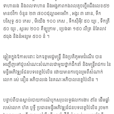
ទាហានរង និងពលទាហាន និងអង្គភាពកងពលតូចថ្មើរជើងលេខ៥២
មានថវិកា ចំនួន ២៣ ៧០០ដុល្លារអាមេរិក , អង្ករ ៣ តោន, ទឹក
បរិសុទ្ធ ៥០ កេស , មីយើង ១០០ កេស , ទឹកស៊ីអ៊ីវ ៥០ យួរ , ទឹកត្រី
៥០ យួរ , ស្ករស ២០០ គីឡូក្រាម , ប្រេងឆា ១៥០ លីត្រ នំតែលាវ
៥ធុង និងនំអន្សម ៥០០ នំ ។
ឆ្លៀតក្នុងឱកាសនោះ ឯកឧត្ដមរដ្ឋមន្រ្ដី និងប្រតិភូអមដំណើរ បាន
អញ្ជើញទៅជួបសំណេះសំណាលជាមួយថ្នាក់ដឹកនាំ និងមន្ត្រីរាជការ នៃ
មន្ទីរអភិវឌ្ឍន៍ជនបទខេត្តប៉ៃលិន ដោយមានការចូលរួមពីសំណាក់
លោក រស់ នឿន អភិបាលរង នៃគណៈអភិបាលខេត្តប៉ៃលិន ។
បន្ទាប់ពីបានស្ដាប់របាយការណ៍បូកសរុបលទ្ធផលការងារ ៩ខែ ដើមឆ្នាំ
របស់លោក ហ៊ត ប្ញទ្ធី ប្រធានមន្ទីរអភិវឌ្ឍន៍ជនបទខេត្តប៉ៃលិន រួចមក