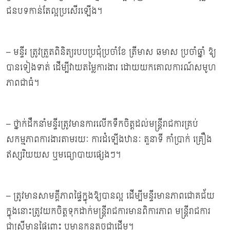
ជនបទកាន់តែល្អប្រសើរឡើង។
– មន្ទីរ ត្រូវត្រួតពិនិត្យរបបប្រជុំប្រចាំខែ ត្រីមាស ឆមាស ប្រចាំឆ្នាំ ឱ្យ
បានទៀងទាត់ ដើម្បីវាយតម្លៃការងារ ដោយយកគោលការណ៍សមូហ
ភាពជាធំ។
– ថ្នាក់ដឹកនាំមន្ទីរត្រូវមានការលើកទឹកចិត្តដល់មន្ត្រីរាជការគ្រប់
សកម្មភាពការងារតាមរយៈ ការដំឡើងឋានៈ តួនាទី កាំប្រាក់ គ្រឿង
ឥស្សរិយយស ឬមធ្យោបាយផ្សេងៗ។
– ត្រូវមានសាមគ្គីភាពផ្ទៃក្នុងឱ្យបានល្អ ដើម្បីមន្ទីរមានភាពជោគជ័យ
ក្នុងនោះត្រូវយកចិត្តទុកដាក់មន្ត្រីរាជការមានពិការភាព មន្ដ្រីរាជការ
ជាស្រ្ដីមានផ្ទៃពោះ ឬមានកូនតូចជាដើម។