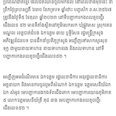
ប្រពៃណីជាតិខ្មែរ ដែលជិតឈានចូលមកដល់ នៅពេលខាងមុខនេះ នា
ព្រឹកថ្ងៃព្រហស្បតិ៍ ៦រោច ខែភទ្របទ ឆ្នាំថោះ បញ្ចស័ក ព.ស.២៥៦៧
ត្រូវនឹងថ្ងៃទី៥ ខែតុលា ឆ្នាំ២០២៣ នៅទីបញ្ជាការកងពលតូចថ្មើរ
ជើងលេខ ៥២ មានទីតាំងស្ថិតនៅភូមិសេកសក ឃុំផ្លូវមាស ស្រុករតន
មណ្ឌល ខេត្តបាត់ដំបង ឯកឧត្ដម ឆាយ ប្ញទ្ធិសែន រដ្ឋមន្រ្ដីក្រសួង
អភិវឌ្ឍន៍ជនបទ បានដឹកនាំប្រតិភូក្រសួង អញ្ជើញទៅសាកសួរសុខ
ទុក្ខ ជាមួយនាយទាហាន នាយទាហានរង និងពលទាហាន នៅទី
បញ្ជាការកងពលតូចថ្មើរជើងលេខ៥២ ។
អញ្ជើញអមដំណើរមាន ឯកឧត្ដម រដ្ឋលេខាធិការ អនុរដ្ឋលេខាធិការ
អគ្គនាយក និងមានការចូលរួមពីសំណាក់ ឯកឧត្ដម ឧត្ដមសេនីយ៍ឯក
ឯក សំអូន មេបញ្ជាការរងកងទ័ពជើងគោក មេបញ្ជាការយោធភូមិភាគ
៥ លោកឧត្ដមសេនីយ៍ត្រី គុជ នាង មេបញ្ជាការកងពលតូចថ្មើរ
ជើងលេខ៥២ ។