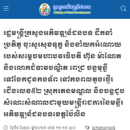
រដ្ឋមន្រ្ដីក្រសួងអភិវឌ្ឍន៍ជនបទ ដឹកនាំ
ប្រតិភូ ចុះសួរសុខទុក្ខ និងនាំយកអំណោយ
របស់សម្ដេចមហាបវរធិបតី ហ៊ុន ម៉ាណែត
និងលោកជំទាវបណ្ឌិត ពេជ្រ ចន្ទមុន្នី
ទៅចែកជូនកងទ័ព នៅកងពលតូចថ្មើរ
ជើងលេខ៥២ ស្រុករតនមណ្ឌល និងបន្តជួប
សំណេះសំណាលជាមួយមន្រ្ដីរាជការនៃមន្ទីរ
អភិវឌ្ឍន៍ជនបទខេត្តប៉ៃលិន
ថ្ងៃទី៥ ខែតុលា ឆ្នាំ២០២៣ ម៉ោង ១២:១៩ ល្ងាច
សកម្មភាពក្រសួង