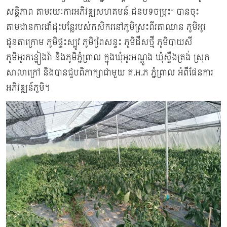
សន្តិភាព តាមរយៈការអភិវឌ្ឍសហគមន៍ ជនបទចម្រុះ” បានចុះ
តាមដានការដាំដុះបន្លែរបស់កសិករនៅភូមិស្រះពីរតាឈាន ភូមិអូរ
ដូនតាក្រោម ភូមិផ្ទះស្បូវ ភូមិពៃ្រសន្ទះ ភូមិដីសថ្មី ភូមិបាយសី
ភូមិអូរកន្ឋៀងវ៉ា និងភូមិភ្នំព្រាល ក្នុងឃុំអូរអណ្តូង ឃុំស្ទឹងត្រង់ ស្រុក
សាលាក្រៅ និងបានជួបពិភាក្សាជាមួយ គ.អ.ភ ភ្នំព្រាល អំពីផែនការ
អភិវឌ្ឍន៍ភូមិ។