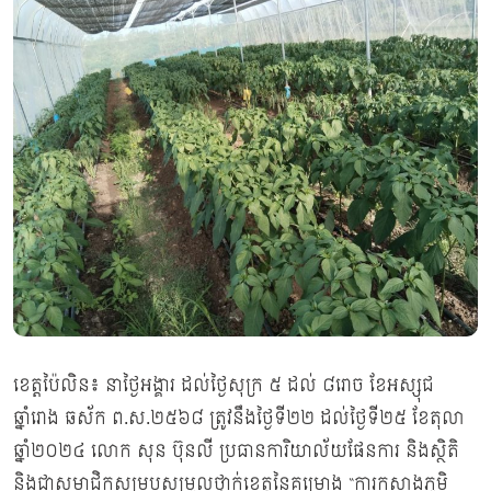
ខេត្តប៉ៃលិន៖ នាថ្ងៃអង្គារ ដល់ថ្ងៃសុក្រ ៥ ដល់ ៨រោច ខែអស្សុជ
ឆ្នាំរោង ឆស័ក ព.ស.២៥៦៨ ត្រូវនឹងថ្ងៃទី២២ ដល់ថ្ងៃទី២៥ ខែតុលា
ឆ្នាំ២០២៤ លោក សុន ប៊ុនលី ប្រធានការិយាល័យផែនការ និងស្ថិតិ
និងជាសមាជិកសម្របសម្រួលថ្នាក់ខេត្តនៃគម្រោង “ការកសាងភូមិ