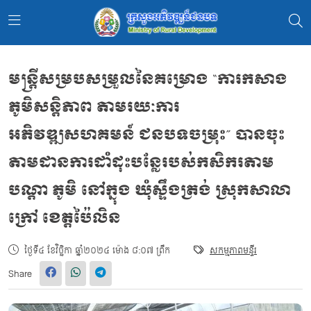
មន្រ្តីសម្របសម្រួលនៃគម្រោង “ការកសាង
ភូមិសន្តិភាព តាមរយៈការ
អភិវឌ្ឍសហគមន៍ ជនបទចម្រុះ” បានចុះ
តាមដានការដាំដុះបន្លែរបស់កសិករតាម
បណ្តា ភូមិ នៅក្នុង ឃុំស្ទឹងត្រង់ ស្រុកសាលា
ក្រៅ ខេត្តប៉ៃលិន
ថ្ងៃទី៤ ខែវិច្ឆិកា ឆ្នាំ២០២៤ ម៉ោង ៨:០៧ ព្រឹក
សកម្មភាពមន្ទីរ
Share