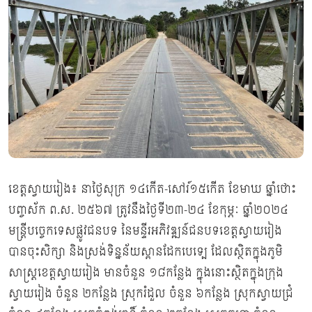
ខេត្តស្វាយរៀង៖ នាថ្ងៃសុក្រ ១៤កើត-សៅរ៍១៥កើត ខែមាឃ ឆ្នាំថោះ
បញ្ចស័ក ព.ស. ២៥៦៧ ត្រូវនឹងថ្ងៃទី២៣-២៤ ខែកុម្ភៈ ឆ្នាំ២០២៤
មន្រ្តីបច្ចេកទេសផ្លូវជនបទ នៃមន្ទីរអភិវឌ្ឍន៍ជនបទខេត្តស្វាយរៀង
បានចុះសិក្សា និងស្រង់ទិន្នន័យស្ពានដែកបេទ្បេ ដែលស្ថិតក្នុងភូមិ
សាស្រ្តខេត្តស្វាយរៀង មានចំនួន ១៨កន្លែង ក្នុងនោះស្ថិតក្នុងក្រុង
ស្វាយរៀង ចំនួន ២កន្លែង ស្រុករំដួល ចំនួន ៦កន្លែង ស្រុកស្វាយជ្រំ