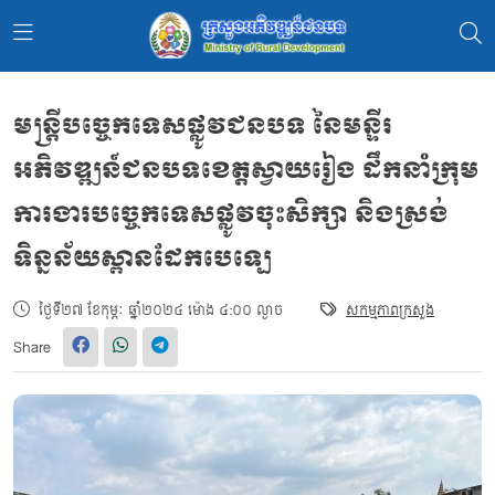
មន្រ្តីបច្ចេកទេសផ្លូវជនបទ នៃមន្ទីរ
អភិវឌ្ឍន៍ជនបទខេត្តស្វាយរៀង ដឹកនាំក្រុម
ការងារបច្ចេកទេសផ្លូវចុះសិក្សា និងស្រង់
ទិន្នន័យស្ពានដែកបេទ្បេ
ថ្ងៃទី២៧ ខែកុម្ភៈ ឆ្នាំ២០២៤ ម៉ោង ៤:០០ ល្ងាច
សកម្មភាពក្រសួង
Share