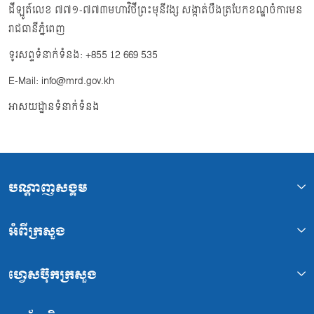
ដីឡូត៍លេខ ៧៧១-៧៧៣មហាវិថីព្រះមុនីវង្ស សង្កាត់បឹងត្របែកខណ្ឌចំការមន
រាជធានីភ្នំពេញ
ទូរសព្ទទំនាក់ទំនង: +855 12 669 535
E-Mail: info@mrd.gov.kh
អាសយដ្ឋានទំនាក់ទំនង
បណ្ដាញសង្គម
អំពីក្រសួង
ហ្វេសប៊ុកក្រសួង