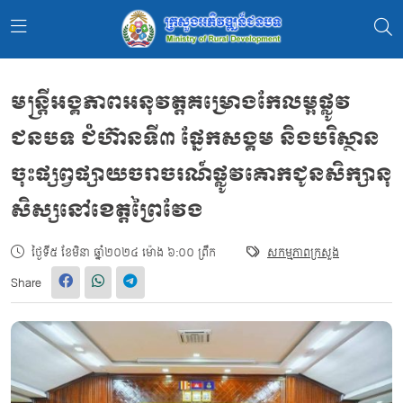
មន្រ្ដីអង្គភាពអនុវត្តគម្រោងកែលម្អផ្លូវ
ជនបទ ជំហ៊ានទី៣ ផ្នែកសង្គម និងបរិស្ថាន
ចុះផ្សព្វផ្សាយចរាចរណ៍ផ្លូវគោកជូនសិក្សានុ
សិស្សនៅខេត្តព្រៃវែង
ថ្ងៃទី៥ ខែមិនា ឆ្នាំ២០២៤ ម៉ោង ៦:០០ ព្រឹក
សកម្មភាពក្រសួង
Share