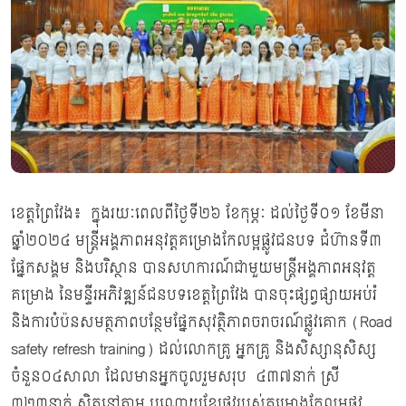
ខេត្តព្រៃវែង៖ ក្នុងរយៈពេលពីថ្ងៃទី២៦​ ខែកុម្ភៈ ​ដល់​ថ្ងៃ​ទី​០១​ ខែមីនា​
ឆ្នាំ២០២៤ មន្រ្ដីអង្គភាពអនុវត្តគម្រោងកែលម្អផ្លូវជនបទ ជំហ៊ានទី៣
ផ្នែកសង្គម និងបរិស្ថាន បានសហការណ៍ជាមួយមន្ត្រីអង្គភាពអនុវត្ត
គម្រោង នៃមន្ទីរអភិវឌ្ឍន៍ជនបទខេត្តព្រៃវែង​ បានចុះផ្សព្វផ្សាយអប់រំ
និង​ការបំប៉ន​សមត្ថភាពបន្ថែមផ្នែកសុវត្ថិភាពចរាចរណ៍ផ្លូវគោក (Road
safety refresh training) ​​ដល់លោកគ្រូ អ្នកគ្រូ និងសិស្សានុសិស្ស
ចំនួន០៤សាលា ដែលមានអ្នកចូលរួម​សរុប ៤៣៧នាក់ ស្រី​
៣២៣នាក់ ស្ថិតនៅតាម បណ្តោយខ្សែផ្លូវរបស់គម្រោងកែលម្អផ្លូវ