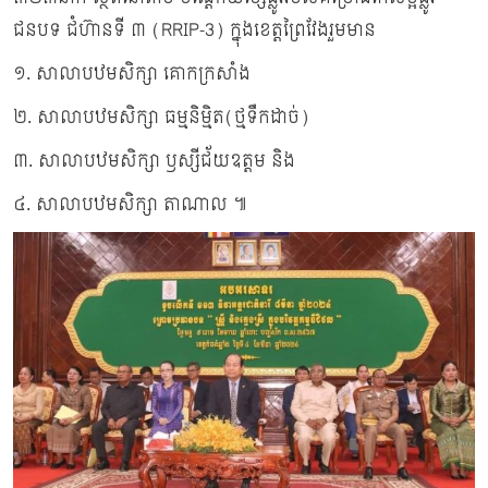
ជនបទ ជំហ៊ានទី ៣ (RRIP-3) ក្នុងខេត្តព្រៃវែងរួមមាន
១. សាលាបឋមសិក្សា​ គោក​ក្រសាំង
២. សាលាបឋមសិក្សា​ ធម្មនិម្មិត(ថ្មទឹកដាច់)
៣. សាលាបឋមសិក្សា​ ឫស្សី​ជ័យ​ឧត្ដម​ និង
៤. សាលា​បឋម​សិក្សា​ តាណាល ៕