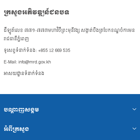
ក្រសួងអភិវឌ្ឍន៍ជនបទ
ដីឡូត៍លេខ ៧៧១-៧៧៣មហាវិថីព្រះមុនីវង្ស សង្កាត់បឹងត្របែកខណ្ឌចំការមន
រាជធានីភ្នំពេញ
ទូរសព្ទទំនាក់ទំនង: +855 12 669 535
E-Mail: info@mrd.gov.kh
អាសយដ្ឋានទំនាក់ទំនង
បណ្ដាញសង្គម
អំពីក្រសួង