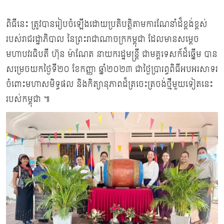
ពិធីនេះ ត្រូវបានរៀបចំឡើងដោយប្រតិបត្តិតាមការណែនាំដ៏ខ្ពង់ខ្ពស់
របស់រាជរដ្ឋាភិបាល នៃព្រះរាជាណាចក្រកម្ពុជា ដែលមានសម្តេច
មហាបវរធិបតី ហ៊ុន ម៉ាណែត នាយករដ្ឋមន្ត្រី ជាមគ្គទេសក៍ដ៏ឆ្នើម បាន
សម្រេចយកថ្ងៃទី២០ ខែកញ្ញា ឆ្នាំ២០២៣ ជាថ្ងៃប្រារព្ធពិធីអបអរសាទរ
ចំពោះមហាសមិទ្ធផល និងកិត្យានុភាពដ៏ត្រចេះត្រចង់ថ្មីមួយទៀតនេះ
របស់កម្ពុជា ៕