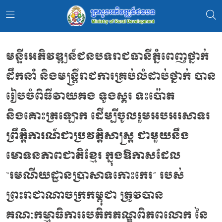
មន្ទីរអភិវឌ្ឍន៍ជនបទរាជធានីភ្នំពេញថ្នាក់
ដឹកនាំ និងមន្រ្ដីរាជការគ្រប់លំដាប់ថ្នាក់ បាន
រៀបចំពិធីវាយគង ទូងស្គរ ទះប៉ោត
និងគោះត្រឡោក ដើម្បីចូលរួមអបអរសាទរ
ព្រឹត្តិការណ៍ជាប្រវត្តិសាស្ត្រ ជាមួយនឹង
មោទនភាពជាតិខ្មែរ ក្នុងឱកាសដែល
“រមណីយដ្ឋានប្រាសាទកោះកេរ” របស់
ព្រះរាជាណាចក្រកម្ពុជា ត្រូវបាន
គណៈកម្មាធិការបេតិកភណ្ឌពិភពលោក នៃ