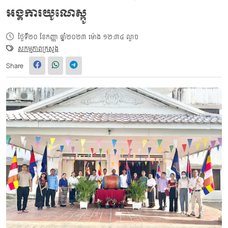
អង្គការយូណេស្កូ
ថ្ងៃទី២០ ខែកញ្ញា ឆ្នាំ២០២៣ ម៉ោង ១២:៣៤ ល្ងាច
សកម្មភាពក្រសួង
Share