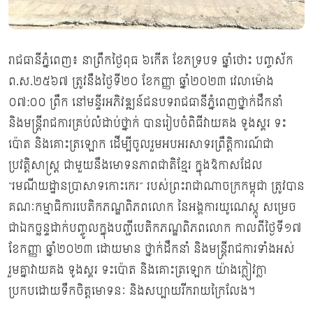
រាជធានីភ្នំពេញ៖ នាព្រឹកថ្ងៃពុធ ៦កើត ខែភទ្របទ ឆ្នាំថោះ បញ្ចស័ក
ព.ស.២៥៦៧ ត្រូវនឹងថ្ងៃទី២០ ខែកញ្ញា ឆ្នាំ២០២៣ វេលាម៉ោង
០៧:០០ ព្រឹក នៅមន្ទីរអភិវឌ្ឍន៍ជនបទរាជធានីភ្នំពេញថ្នាក់ដឹកនាំ
និងមន្រ្ដីរាជការគ្រប់លំដាប់ថ្នាក់ បានរៀបចំពិធីវាយគង ទូងស្គរ ទះ
ប៉ោត និងគោះត្រឡោក ដើម្បីចូលរួមអបអរសាទរព្រឹត្តិការណ៍ជា
ប្រវត្តិសាស្ត្រ ជាមួយនឹងមោទនភាពជាតិខ្មែរ ក្នុងឱកាសដែល
“រមណីយដ្ឋានប្រាសាទកោះកេរ” របស់ព្រះរាជាណាចក្រកម្ពុជា ត្រូវបាន
គណៈកម្មាធិការបេតិកភណ្ឌពិភពលោក នៃអង្គការយូណេស្កូ សម្រេច
ជាឯកច្ឆន្ទដាក់បញ្ចូលក្នុងបញ្ជីបេតិកភណ្ឌពិភពលោក កាលពីថ្ងៃទី១៧
ខែកញ្ញា ឆ្នាំ២០២៣ ដោយមាន ថ្នាក់ដឹកនាំ និងមន្ដ្រីរាជការទាំងអស់
រួមគ្នាវាយគង ទូងស្គរ ទះប៉ោត និងគោះត្រឡោក យ៉ាងក្លៀវក្លា
ប្រកបដោយទឹកចិត្តមោទនៈ និងសប្បាយរីករាយក្រៃលែង។