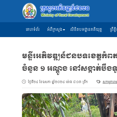
គេហទំព័រ
អំពីក្រសួង
លិខិតបទដ្ឋានគតិយុត្ត
ព្រឹ
មន្ទីរ​អភិវឌ្ឍ​ន៍ជនបទខេត្តកំពត 
ចំនួន​ ១ អណ្តូង​ នៅសង្កាត់​បឹងទ
ថ្ងៃទី២៤ ខែឧសភា ឆ្នាំ២០២៤ ម៉ោង ៨:០៣ ព្រឹក
សកម្មភាពមន្