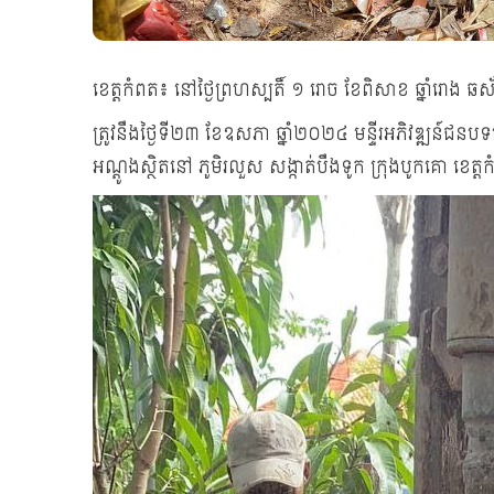
ខេត្តកំពត៖ នៅថ្ងៃព្រហស្បតិ៍ ១ រោច ខែពិសាខ ឆ្នាំរោង 
ត្រូវនឹងថ្ងៃទី២៣ ខែឧសភា ឆ្នាំ២០២៤ មន្ទីរ​អភិវឌ្ឍ​ន៍ជនបទខ
អណ្តូង​ស្ថិត​នៅ ភូមិ​រលួស សង្កាត់​បឹងទូក​ ក្រុង​បូកគោ​ ខេត្