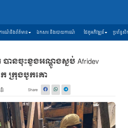
ត្តិការណ៍និងព័ត៌មាន
ឯកសារ និងរបាយការណ៍
ដៃគូអភិវឌ្ឍន៍
ប្រព័ន្ធ
បានចុះខួងអណ្ដូង​ស្នប់​ Afridev
ូក​ ក្រុង​បូកគោ
ទីរ
Share