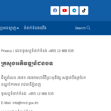
សិក្សាអនឡាញ
ទំនាក់ទំនងយើង
Search
Privacy
| លេខទូរសព្ទទំនាក់ទំនង
+855 12 669 535
ក្រសួងអភិវឌ្ឍន៍ជនបទ
ដីឡូត៍លេខ ៧៧១-៧៧៣មហាវិថីព្រះមុនីវង្ស សង្កាត់បឹងត្របែក
ខណ្ឌចំការមន រាជធានីភ្នំពេញ
ទូរសព្ទទំនាក់ទំនង: +855 12 669 535
E-Mail: info@mrd.gov.kh