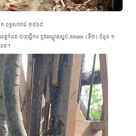
ឆស័ក ពុទ្ធសករាជ ២៥៦៨
េត្តកំពត បានធ្វើការ ខួងអណ្ដូង​ស្នប់​ Afridev (ទី២) ចំនួន​ ១
តកំពត។