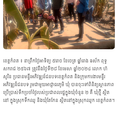
ខេត្តកំពត ៖ នាព្រឹកថ្ងៃអាទិត្យ ៥រោច ខែចេត្រ ឆ្នាំរោង ឆស័ក ពុទ្ធ
សករាជ ២៥៦៧ ត្រូវនឹងថ្ងៃទី២៨ ខែមេសា ឆ្នាំ២០២៤ លោក ហ៊
សូរិន ប្រធានមន្ទីរអភិវឌ្ឍន៍ជនបទខេត្តកំពត និងក្រុមការងារមន្ទីរ
អភិវឌ្ឍន៏ជនបទ រួមជាមួយអាជ្ញាធរភូមិ ឃុំ បានចុះទៅពិនិត្យស្ថានភាព
ប្រើប្រាស់ទឹកប្រចាំថ្ងៃរបស់ប្រជាពលរដ្ឋក្នុងឃុំចំនួន ២ គឺ ឃុំថ្មី ស្ថិត
នៅ ក្នុងស្រុកទឹកឈូ និងឃុំតែកែន ស្ថិតនៅក្នុងស្រុកឈូក ខេត្តកំពត។