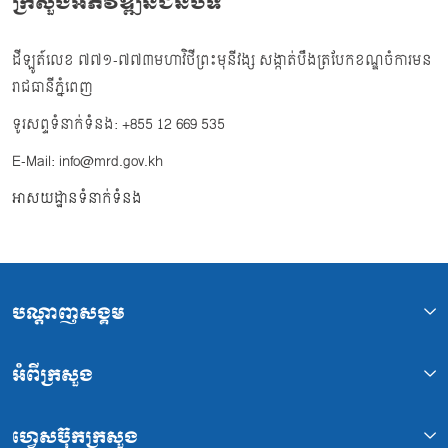
ក្រសួងអភិវឌ្ឍន៍ជនបទ
ដីឡូត៍លេខ ៧៧១-៧៧៣មហាវិថីព្រះមុនីវង្ស សង្កាត់បឹងត្របែកខណ្ឌចំការមន
រាជធានីភ្នំពេញ
ទូរសព្ទទំនាក់ទំនង: +855 12 669 535
E-Mail: info@mrd.gov.kh
អាសយដ្ឋានទំនាក់ទំនង
បណ្ដាញសង្គម
អំពីក្រសួង
ហ្វេសប៊ុកក្រសួង