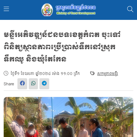
មន្ទីរអភិវឌ្ឍន៍ជនបទខេត្តកំពត ចុះទៅ
ពិនិត្យស្ថានភាពប្រើប្រាស់ទឹកនៅស្រុក
ទឹកឈូ និងឃុំតែកែន
ថ្ងៃទី១ ខែឧសភា ឆ្នាំ២០២៤ ម៉ោង ១១:០០ ព្រឹក
សកម្មភាពមន្ទីរ
Share