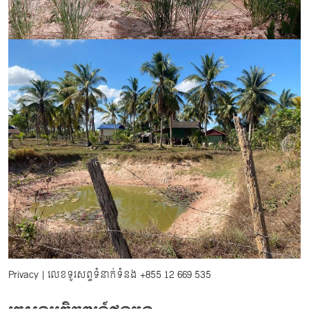
Privacy
| លេខទូរសព្ទទំនាក់ទំនង
+855 12 669 535