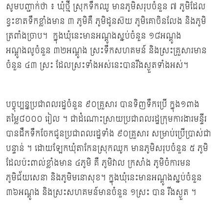
សូមបញ្ជាក់ថា ៖ ឃុំថ្មី ស្រុកទឹកឈូ មានភូមិសរុបចំនួន ៧ ភូមិដែល
ខ្វះខាតទឹកខ្លាំងមាន ៣ ភូមិគឺ ភូមិដូនស៊យ ភូមិគោចិនលែង និងភូមិ
ត្រពាំងច្រាប។ ក្នុងឃុំនេះមានអណ្តូងស្នប់ចំនួន ១៨អណ្ដូង
អណ្តូងលូចំនួន ៣២អណ្ដូង ស្រះទឹកសហគមន៍ និងស្រះគ្រួសារមាន
ចំនួន ៤៣ ស្រះ ដែលស្រះទាំងអស់នេះបានរីងស្ងួតទាំងអស់។
បច្ចុប្បន្នប្រជាពលរដ្ឋចំនួន ៩០គ្រួសារ បានទិញទឹកប្រើ ក្នុង១ពាង
តម្លៃ៨០០០ រៀល ។ ជាដំណោះស្រាយប្រជាពលរដ្ឋក្រុមការងារមន្ទីរ
បានដឹកទឹកចែកជូនប្រជាពលរដ្ឋទាំង ៩០គ្រួសារ សម្រាប់ប្រើប្រាស់ជា
បន្ទាន់ ។ ដោយឡែកឃុំតាកែនស្រុកឈូក មានភូមិសរុបចំនួន ៥ ភូមិ
ដែលប៉ះពាល់ខ្លាំងមាន ៤ភូមិ គឺ ភូមិវាល ក្រសាំង ភូមិចំការមន
ភូមិជ័យសេនា និងភូមិមនោសុខ។ ក្នុងឃុំនេះមានអណ្តូងស្នប់ចំនួន
៣៦អណ្ដូង និងស្រះសហគមន៍មានចំនួន ១ស្រះ បាន រីងស្ងួត ។