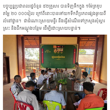
បច្ចុប្បន្នប្រជាពលរដ្ឋចំនួន ៥២គ្រួសារ បានទិញទឹកក្នុង ១ម៉ែត្រគូប
តម្លៃ ២០ ០០០រៀល ក្រៅពីនោះបានទៅយកទឹកពីប្រភពផ្សេងឆ្ងាយពី
លំនៅដ្ឋាន។ ជាដំណោះស្រាយមន្ទីរ នឹងធ្វើសំណើរទៅក្រសួងសុំស្តារ
ស្រះ និងជីកអណ្តូងបន្ថែម ដើម្បីដោះស្រាយបន្ទាន់៕