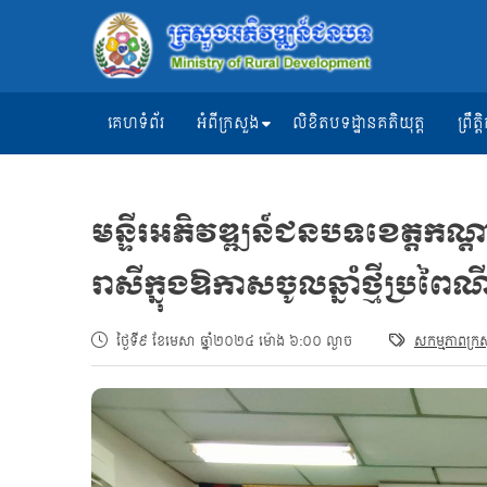
គេហទំព័រ
អំពីក្រសួង
លិខិតបទដ្ឋានគតិយុត្ត
ព្រឹ
មន្ទីរអភិវឌ្ឍន៍ជនបទខេត្តកណ្
រាសីក្នុងឱកាសចូលឆ្នាំថ្មីប្រពៃណី
ថ្ងៃទី៩ ខែមេសា ឆ្នាំ២០២៤ ម៉ោង ៦:០០ ល្ងាច
សកម្មភាពក្រ