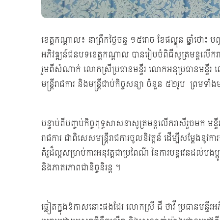
ខេត្តកណ្តាល៖ នាព្រឹកថ្ងៃចន្ទ ១៥រោច ខែផល្គុន ឆ្នាំថោះ 
អភិវឌ្ឍន៍ជនបទខេត្តកណ្តាល បានរៀបចំពិធីសូត្រមន្តលើករា
រួមពីសំណាក់ លោកស្រីប្រធានមន្ទីរ លោកអនុប្រធានមន្ទ
មន្ត្រីរាជការ និងមន្ត្រីជាប់កិច្ចសន្យា ចំនួន ៥២រូប ព្រមទាំ
បន្ទាប់ពីបញ្ចប់កិច្ចពុទ្ធសាសនាសូត្រមន្តលើករាសីរួចមក មន្
រាជការ ជាពិសេសមន្ត្រីរាជការចូលនិវត្តន៍ ដើម្បីសម្តែងនូវក
គំរូដ៏ល្អសម្រាប់ការអនុវត្តជាប្រពៃណី នៃការបន្តវេនដល់បងប្អ
និងភាតរភាពជានិច្ចនិរន្ត ។
ឆ្លៀតក្នុងឱកាសនោះផងដែរ លោកស្រី ជី ថាវី ប្រធានមន្ទីរអភិ