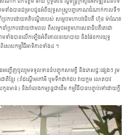
ណាក់ ឯកឧត្ដម ឆាយ ឫទ្ធិសែន រដ្ឋមន្រ្តីក្រសួងអភិវឌ្ឍន៍ជនបទ
អស់ ព្រមទាំងបានជម្រាបជូនអំពីយុទ្ធសាស្ត្របញ្ចកោណដំណាក់កាលទី១
កនាំប្រកបដោយគតិបណ្ឌិតរបស់ សម្តេចមហាបវរធិបតី ហ៊ុន ម៉ាណែត
វេនដឹកនាំប្រកបដោយថាមពល ពីសម្តេចអគ្គមហាសេនាធិបតីតេជោ
ពុជា ព្រមទាំងបានលើកឡើងអំពីគោលនយោបាយ និងផែនការយុទ្ធ
ាពិសេសកម្មវិធីអាទិភាពទាំង៤ ។
ានអញ្ជើញចូលរួមទទួលទាននំបញ្ចុកសាមគ្គី និងភេសជ្ជៈផ្សេងៗ រួម
ីជាតិខ្មែរ (រាំដណ្តើមកៅអី បូមទឹកដាក់ដប វាយក្អម លោតបាវ
ាបកូនមាន់) និងរាំលេងកម្សាន្តជាដើម កម្មវិធីបានបញ្ចប់ទៅដោយក្តី