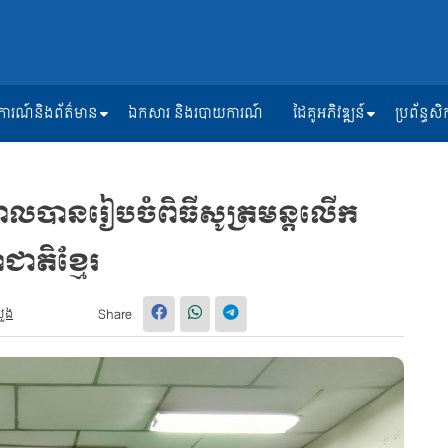
ត្តិការណ៍និងព័ត៌មាន
ឯកសារ និងរបាយការណ៍
ដៃគូអភិវឌ្ឍន៍
ប្រព័ន្ធ
តាលបានរៀបចំពិធីសូត្រមន្តលើក
ជាតិខ្មែរ
សួង
Share