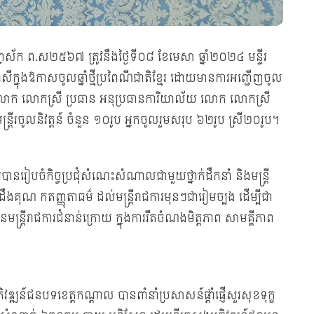
បញ្ចស័ក ព.ស២៥៦៧ ត្រូវនឹងថ្ងៃទី០៨ ខែមេសា ឆ្នាំ២០២៤ មន្ទីរ
សីក្នុងឱកាសចូលឆ្នាំថ្មីប្រពៃណីជាតិខ្មែរ ដោយមានការអញ្ជើញចូល
ីរ លោក លោកស្រី ប្រធាន អនុប្រធានការិយាល័យ លោក លោកស្រី
ងមន្ត្រីរចូលនិវត្តន៍ ចំនួន ១០រូប អ្នកចូលរួមសរុប ៦២រូប ស្រី២០រូប។
ទីរបានរៀបចំកិច្ចប្រជុំសំណេះសំណាលជាមួយថ្នាក់ដឹកនាំ និងមន្ត្រី
ារដឹងគុណ កតញ្ញុតាធម៌ ដល់មន្ត្រីរាជការមុនៗជារៀមច្បង ដើម្បីជា
ូនមន្ត្រីរាជការជំនាន់ក្រោយ ក្នុងការរឹតចំណងមិត្តភាព សាមគ្គីភាព
វឌ្ឍន៍ជនបទខេត្តកណ្តាល បានពាំនាំប្រសាសន៍ផ្តាំផ្ញើសួរសុខទុក្ខ