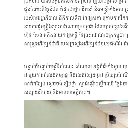
ប្រកបដោយសេចក្តីនឹករលឹក និងស្រលាញ់យ៉ាងជ្រាលជ្រៅពីសំ
ជូនចំពោះនិវត្តន៍ជន ក៏ដូចជាថ្នាក់ដឹកនាំ និងមន្រ្តីទាំង
របស់រាជរដ្ឋាភិបាល នីតិកាលទី៧ នៃរដ្ឋសភា ក្រោមការដឹ
នាយករដ្ឋមន្ត្រីនៃព្រះរាជាណាចក្រកម្ពុជា ដែលបានបន្ត
ហ៊ុន សែន អតីតនាយករដ្ឋមន្ត្រី នៃព្រះរាជាណាចក្រកម្
សាស្រ្តអភិវឌ្ឍន៍ជាតិ របស់ក្រសួងអភិវឌ្ឍន៍ជនបទផងដែរ ជ
បន្ទាប់ពីបញ្ចប់កម្មវិធីសំណេះ សំណាល អង្គពិធីទាំងមូល ប
ជាមួយការររាំលេងកម្សាន្ត និងលេងល្បែងប្រជាប្រិយប្រពៃណ
លាក់កន្សែង ស្តេចចង់ ខ្សិបផ្កា ស្វាដណ្តើមស្លឹកឈើ ខ្លែងឆ
សប្បាយរីករាយ និងមានសាមគ្គីភាព៕