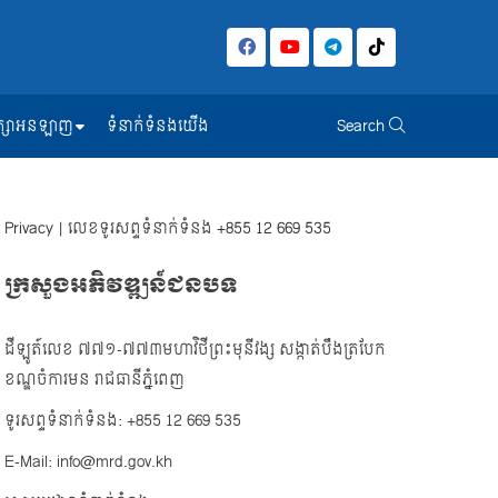
សិក្សាអនឡាញ
ទំនាក់ទំនងយើង
Search
Privacy
| លេខទូរសព្ទទំនាក់ទំនង
+855 12 669 535
ក្រសួងអភិវឌ្ឍន៍ជនបទ
ដីឡូត៍លេខ ៧៧១-៧៧៣មហាវិថីព្រះមុនីវង្ស សង្កាត់បឹងត្របែក
ខណ្ឌចំការមន រាជធានីភ្នំពេញ
ទូរសព្ទទំនាក់ទំនង: +855 12 669 535
E-Mail: info@mrd.gov.kh