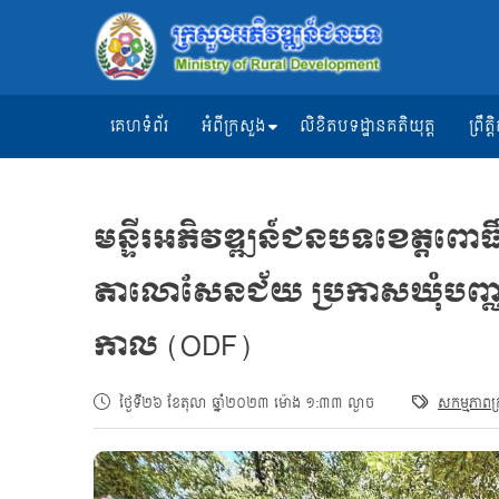
គេហទំព័រ
អំពីក្រសួង
លិខិតបទដ្ឋានគតិយុត្ត
ព្រឹ
មន្ទីរអភិវឌ្ឍន៍ជនបទខេត្តពោ
តាលោសែនជ័យ ប្រកាសឃុំបញ្
កាល (ODF)
ថ្ងៃទី២៦ ខែតុលា ឆ្នាំ២០២៣ ម៉ោង ១:៣៣ ល្ងាច
សកម្មភាពក