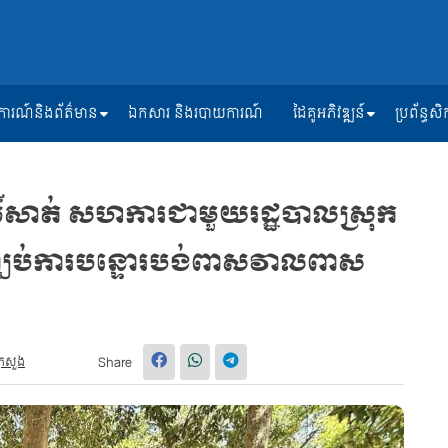
ត្តិការណ៍និងព័ត៌មាន
ឯកសារ និងរបាយការណ៍
ដៃគូអភិវឌ្ឍន៍
ប្រព័ន្ធ
ធិ៍សាត់ សហការជាមួយរដ្ឋបាលស្រុក
ឈប់ការបន្ទោរបង់ពាសវាលពាស
្រសួង
Share