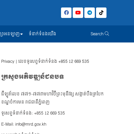
សិក្សាអនឡាញ
ទំនាក់ទំនងយើង
Search
Privacy
| លេខទូរសព្ទទំនាក់ទំនង
+855 12 669 535
ក្រសួងអភិវឌ្ឍន៍ជនបទ
ដីឡូត៍លេខ ៧៧១-៧៧៣មហាវិថីព្រះមុនីវង្ស សង្កាត់បឹងត្របែក
ខណ្ឌចំការមន រាជធានីភ្នំពេញ
ទូរសព្ទទំនាក់ទំនង: +855 12 669 535
E-Mail: info@mrd.gov.kh