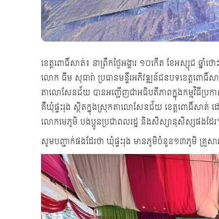
ខេត្តពោធិ៍សាត់៖ នាព្រឹកថ្ងៃអង្គារ ១០កើត ខែអស្សុជ ឆ្ន
លោក ធីម សុធារ៉ា ប្រធានមន្ទីរអភិវឌ្ឍន៍ជនបទខេត្តពោធ
តាលោសែនជ័យ បានអញ្ជើញជាអធិបតីភាពក្នុងកម្មវិធីប្រ
គឺឃុំផ្ទះរុង ស្ថិតក្នុងស្រុកតាលោសែនជ័យ ខេត្តពោធិ៍សាត់ ដ
លោកមេភូមិ បងប្អូនប្រជាពលរដ្ឋ និងសិស្សានុសិស្សផងដែរ
សូមបញ្ជាក់ផងដែរថា ឃុំផ្ទះរុង មានភូមិចំនួន១៣ភូមិ គ្រួ