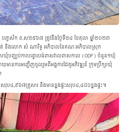
ាំថោះ បញ្ចស័ក ព.ស២៥៦៧ ត្រូវនឹងថ្ងៃទី២៤ ខែតុលា ឆ្នាំ២០២៣
ិ៍សាត់ និងលោក សំ ណារិទ្ធ អភិបាលនៃគណៈអភិបាលស្រុក
កាសឃុំបញ្ឈប់ការបន្ទោរបង់ពាសវាលពាសកាល (ODF) ចំនួន១ឃុំ
ោយមានការអញ្ជើញចូលរួមពីអង្គការដៃគូអភិវឌ្ឍន៍ ក្រុមប្រឹក្សាឃុំ
។
សារសរុប៤,៩៦៧គ្រួសារ និងមានខ្នងផ្ទះសរុប៤,៤៨០ខ្នងផ្ទះ៕