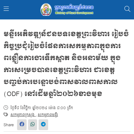
មន្ទីរអភិវឌ្ឍន៍ជនបទខេត្តព្រះវិហារ រៀបចំ
កិច្ចប្រជុំរៀបចំផែនការសកម្មភាពក្នុងការ
ពន្លឿនការងារទឹកស្អាត និងអនាម័យ ក្នុង
ការសម្រេចបានខេត្តព្រះវិហារ ជាខេត្ត
បញ្ចប់ការបន្ទោបង់ពាសវាលពាសកាល
(ODF) នៅដើមឆ្នាំ២០២៦ខាងមុខ
ថ្ងៃទី៨ ខែវិច្ឆិកា ឆ្នាំ២០២៤ ម៉ោង ៨:០០ ព្រឹក
សកម្មភាពក្រសួង
,
សកម្មភាពមន្ទីរ
Share