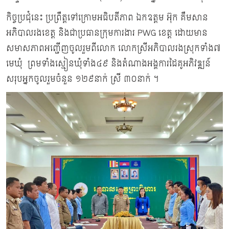
កិច្ចប្រជុំនេះ ប្រព្រឹត្តទៅក្រោមអធិបតីភាព ឯកឧត្តម អ៊ុក គឹមសាន
អភិបាលរងខេត្ត និងជាប្រធានក្រុមការងារ PWG ខេត្ត ដោយមាន
សមាសភាពអញ្ជើញចូលរួមពីលោក លោកស្រីអភិបាលរងស្រុកទាំង៧
មេឃុំ ព្រមទាំងស្មៀនឃុំទាំង៤៩ និងតំណាងអង្គការដៃគូអភិវឌ្ឍន៍
សរុបអ្នកចូលរួមចំនួន ១២៩នាក់ ស្រី ៣០នាក់ ។