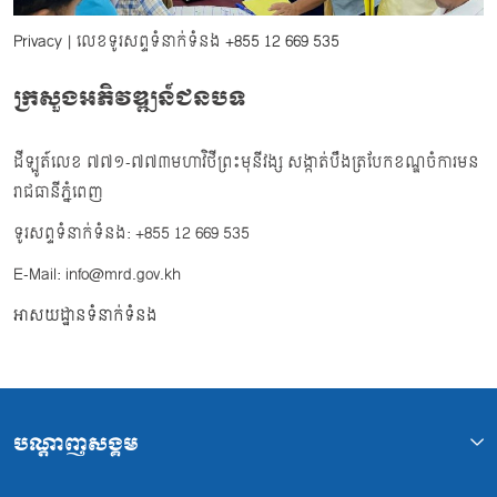
Privacy
| លេខទូរសព្ទទំនាក់ទំនង
+855 12 669 535
ក្រសួងអភិវឌ្ឍន៍ជនបទ
ដីឡូត៍លេខ ៧៧១-៧៧៣មហាវិថីព្រះមុនីវង្ស សង្កាត់បឹងត្របែកខណ្ឌចំការមន
រាជធានីភ្នំពេញ
ទូរសព្ទទំនាក់ទំនង: +855 12 669 535
E-Mail: info@mrd.gov.kh
អាសយដ្ឋានទំនាក់ទំនង
បណ្ដាញសង្គម