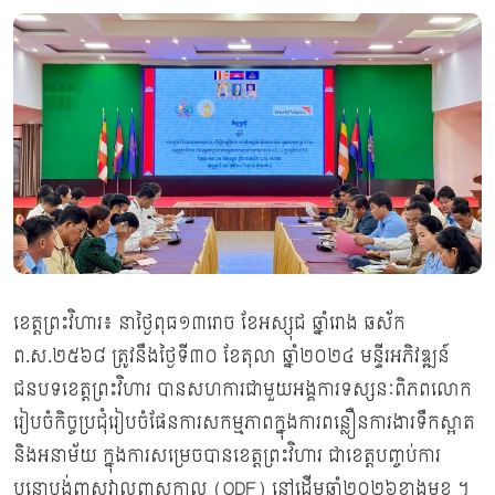
ខេត្តព្រះវិហារ៖ នាថ្ងៃពុធ១៣រោច ខែអស្សុជ ឆ្នាំរោង ឆស័ក
ព.ស.២៥៦៨ ត្រូវនឹងថ្ងៃទី៣០ ខែតុលា ឆ្នាំ២០២៤ មន្ទីរអភិវឌ្ឍន៍
ជនបទខេត្តព្រះវិហារ បានសហការជាមួយអង្គការទស្សនៈពិភពលោក
រៀបចំកិច្ចប្រជុំរៀបចំផែនការសកម្មភាពក្នុងការពន្លឿនការងារទឹកស្អាត
និងអនាម័យ ក្នុងការសម្រេចបានខេត្តព្រះវិហារ ជាខេត្តបញ្ចប់ការ
បន្ទោបង់ពាសវាលពាសកាល (ODF) នៅដើមឆ្នាំ២០២៦ខាងមុខ ។