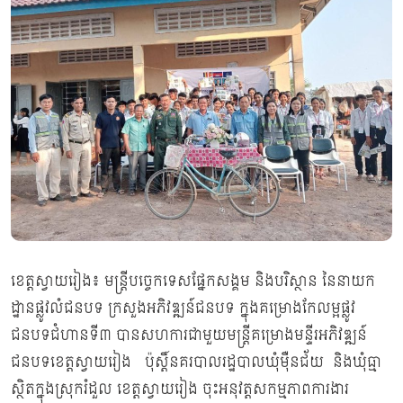
ខេត្តស្វាយរៀង៖ មន្ត្រីបច្ចេកទេសផ្នែកសង្គម និងបរិស្ថាន នៃនាយក
ដ្ឋានផ្លូវលំជនបទ ក្រសួងអភិវឌ្ឍន៍ជនបទ ក្នុងគម្រោងកែលម្អផ្លូវ
ជនបទជំហានទី៣ បានសហការជាមួយមន្រ្តីគម្រោងមន្ទីរអភិវឌ្ឍន៍
ជនបទខេត្តស្វាយរៀង ប៉ុស្តិ៍នគរបាលរដ្ឋបាលឃុំម៉ឺនជ័យ និងឃុំធ្មា
ស្ថិតក្នុងស្រុករំដួល ខេត្តស្វាយរៀង ចុះអនុវត្តសកម្មភាពការងារ