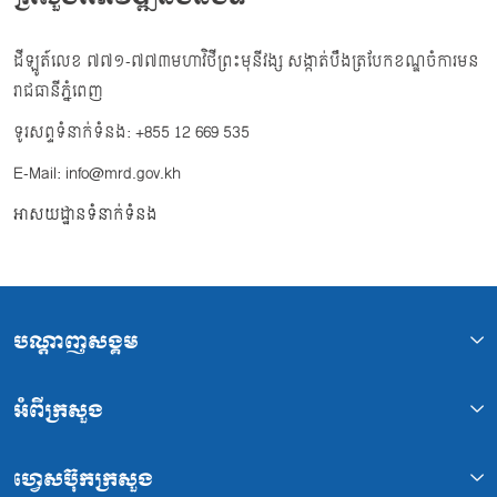
ដីឡូត៍លេខ ៧៧១-៧៧៣មហាវិថីព្រះមុនីវង្ស សង្កាត់បឹងត្របែកខណ្ឌចំការមន
រាជធានីភ្នំពេញ
ទូរសព្ទទំនាក់ទំនង: +855 12 669 535
E-Mail: info@mrd.gov.kh
អាសយដ្ឋានទំនាក់ទំនង
បណ្ដាញសង្គម
អំពីក្រសួង
ហ្វេសប៊ុកក្រសួង