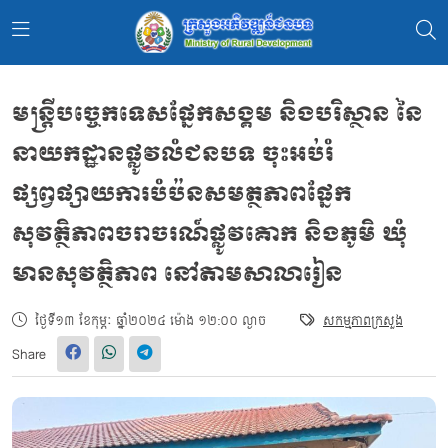
មន្ត្រីបច្ចេកទេសផ្នែកសង្គម និងបរិស្ថាន នៃ
នាយកដ្ឋានផ្លូវលំជនបទ ចុះអប់រំ
ផ្សព្វផ្សាយការបំប៉នសមត្ថភាពផ្នែក
សុវត្ថិភាពចរាចរណ៍ផ្លូវគោក និងភូមិ ឃុំ
មានសុវត្ថិភាព នៅតាមសាលារៀន
ថ្ងៃទី១៣ ខែកុម្ភៈ ឆ្នាំ២០២៤ ម៉ោង ១២:០០ ល្ងាច
សកម្មភាពក្រសួង
Share