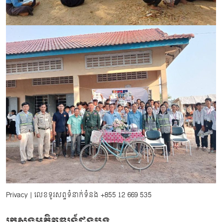
Privacy
| លេខទូរសព្ទទំនាក់ទំនង
+855 12 669 535
ក្រសួងអភិវឌ្ឍន៍ជនបទ