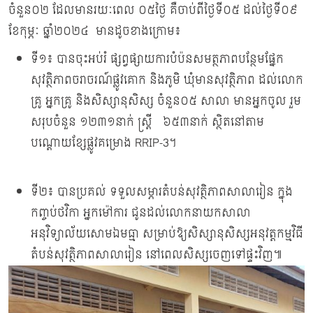
ចំនួន០២ ដែលមានរយៈពេល ០៥ថ្ងៃ គឺចាប់ពីថ្ងៃទី០៥ ដល់ថ្ងៃទី០៩
ខែកុម្ភៈ ឆ្នាំ២០២៤ មានដូចខាងក្រោម៖
ទី១៖ បានចុះអប់រំ ផ្សព្វផ្សាយការបំប៉នសមត្ថភាពបន្ថែមផ្នែក
សុវត្ថិភាពចរាចរណ៍ផ្លូវគោក និងភូមិ ឃុំមានសុវត្ថិភាព ដល់លោក
គ្រូ អ្នកគ្រូ និងសិស្សានុសិស្ស ចំនួន០៥ សាលា មានអ្នកចូល រួម
សរុបចំនួន ១២៣១នាក់ ស្រ្តី ៦៥៣នាក់ ស្ថិតនៅតាម
បណ្តោយខ្សែផ្លូវគម្រោង RRIP-3។
ទី២៖ បានប្រគល់ ទទួលសម្ភារតំបន់សុវត្ថិភាពសាលារៀន ក្នុង
កញ្ចប់ថវិកា អ្នកម៉ៅការ ជូនដល់លោកនាយកសាលា
អនុវិទ្យាល័យសោមឯមធ្មា សម្រាប់ឱ្យសិស្សានុសិស្សអនុវត្តកម្មវិធី
តំបន់សុវត្ថិភាពសាលារៀន នៅពេលសិស្សចេញទៅផ្ទះវិញ៕