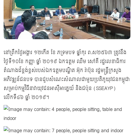
នៅព្រឹកថ្ងៃអង្គារ ១២កើត ខែ ភទ្រមបទ ឆ្នាំកុរ ព.ស២៥៦៣ ត្រូវនឹង
ថ្ងៃទី១០ខែ កញ្ញា ឆ្នាំ ២០១៩ ឯកឧត្តម ឈឹម សៅគី រដ្ឋលេខាធិការ
តំណាងដ៍ខ្ពង់ខ្ពស់របស់ឯកឧត្តមបណ្ឌិត អ៊ុក រ៉ាប៊ុន រដ្ឋមន្រ្តីក្រសួង
អភិវឌ្ឍន៍ជនបទ បានជួបសំណេះសំណាលជាមួយប្រតិភូយុវជនកម្ពុជា
សម្រាប់កម្មវិធីនាវាយុវជនអាស៊ីអាគ្នេយ៍ និងជប៉ុន (SSEAYP)
លើកទី៤៦ ឆ្នាំ ២០១៩។