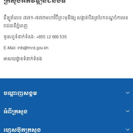
ក្រសួងអភិវឌ្ឍន៍ជនបទ
ដីឡូត៍លេខ ៧៧១-៧៧៣មហាវិថីព្រះមុនីវង្ស សង្កាត់បឹងត្របែកខណ្ឌចំការមន
រាជធានីភ្នំពេញ
ទូរសព្ទទំនាក់ទំនង: +855 12 669 535
E-Mail: info@mrd.gov.kh
អាសយដ្ឋានទំនាក់ទំនង
បណ្ដាញសង្គម
អំពីក្រសួង
ហ្វេសប៊ុកក្រសួង