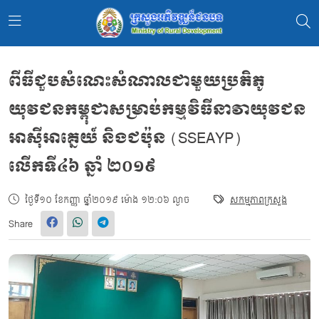
ពីធីជួបសំណេះសំណាលជាមួយប្រតិភូ
យុវជនកម្ពុជាសម្រាប់កម្មវិធីនាវាយុវជន
អាស៊ីអាគ្នេយ៍ និងជប៉ុន (SSEAYP)
លើកទី៤៦ ឆ្នាំ ២០១៩
ថ្ងៃទី១០ ខែកញ្ញា ឆ្នាំ២០១៩ ម៉ោង ១២:០៦ ល្ងាច
សកម្មភាពក្រសួង
Share