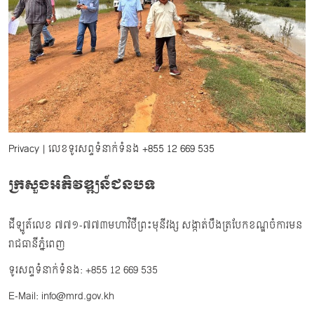
Privacy
| លេខទូរសព្ទទំនាក់ទំនង
+855 12 669 535
ក្រសួងអភិវឌ្ឍន៍ជនបទ
ដីឡូត៍លេខ ៧៧១-៧៧៣មហាវិថីព្រះមុនីវង្ស សង្កាត់បឹងត្របែកខណ្ឌចំការមន
រាជធានីភ្នំពេញ
ទូរសព្ទទំនាក់ទំនង: +855 12 669 535
E-Mail: info@mrd.gov.kh