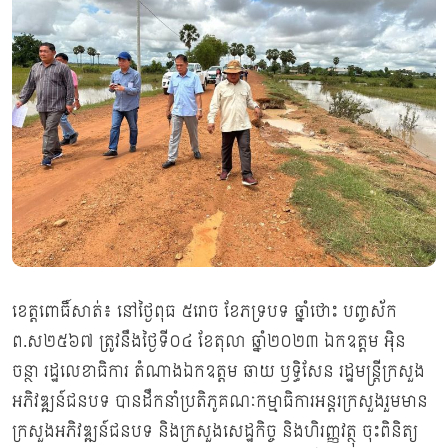
ខេត្តពោធិ៍សាត់៖ នៅថ្ងៃពុធ ៥រោច ខែភទ្របទ ឆ្នាំថោះ បញ្ចស័ក
ព.ស២៥៦៧ ត្រូវនឹងថ្ងៃទី០៤ ខែតុលា ឆ្នាំ២០២៣ ឯកឧត្តម អុិន
ចន្ថា រដ្ឋលេខាធិការ តំណាងឯកឧត្តម ឆាយ ឫទ្ធិសែន រដ្ឋមន្ត្រីក្រសួង
អភិវឌ្ឍន៍ជនបទ បានដឹកនាំប្រតិភូគណៈកម្មាធិការអន្តរក្រសួងរួមមាន
ក្រសួងអភិវឌ្ឍន៍ជនបទ និងក្រសួងសេដ្ឋកិច្ច និងហិរញ្ញវត្ថុ ចុះពិនិត្យ