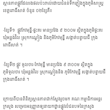
ស្ថានភាពផ្លូវដែលរងផលប៉ះពាល់ដោយជំនន់ទឹកភ្លៀងក្នុងភូមិសាស្ត្រ
ខេត្តពោធិ៍សាត់ ចំនួន ០២ខ្សែគឺ៖
-ខ្សែទី១ ផ្លូវកែវមុន្នី-ផ្ទះគរ មានប្រវែង ៩ ២០០ម ស្ថិតក្នុងភូមិផ្ទះគរ
ឃុំអន្លង់វិល ស្រុកកណ្តៀង និងភូមិកែវមុនី្ន សង្កាត់បន្ទាយដី ក្រុង
ពោធិ៍សាត់ ។
-ខ្សែទី២ ផ្លូវ ទួលចារ-កែវមុន្នី មានប្រវែង ៩ ៣០០ម ស្ថិតក្នុង
ភូមិទួលចារ ឃុំអន្លង់វិល ស្រុកណ្តៀងនិង ភូមិកែវមុន្នី សង្កាត់បន្ទាយដី
ក្រុងពោធិ៍សាត់ ។
ក្រោយពីបានពិនិត្យស្ថានភាពជាក់ស្តែងរួចមក គណៈកម្មាធិការអន្តរ
ក្រសួង សម្រេចអនុញ្ញាតឲ្យនាយកដ្ឋានផ្លូវលំជនបទនៃក្រសួង