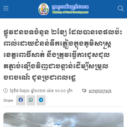
ផ្លូវជនបទចំនួន ២ខ្សែ ដែលបានរងផលប៉ះ
ពាល់ដោយជំនន់ទឹកភ្លៀងក្នុងភូមិសាស្ត្រ
ខេត្តពោធិ៍សាត់ នឹងត្រូវធ្វើការជួសជុល
តភ្ជាប់ឡើងវិញជាបន្ទាន់ដើម្បីសម្រួល
ចរាចរណ៍ ជូនប្រជាពលរដ្ឋ
ថ្ងៃទី៧ ខែតុលា ឆ្នាំ២០២៣ ម៉ោង ១០:០០ ព្រឹក
សកម្មភាពក្រសួង
Share