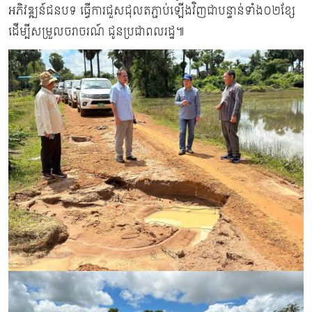
អភិវឌ្ឍន៍ជនបទ ធ្វើការជួសជុលតភ្ជាប់ឡើងវិញជាបន្ទាន់ទាំង០២ខ្សែ
ដើម្បីសម្រួលចរាចរណ៍ ជូនប្រជាពលរដ្ឋ៕