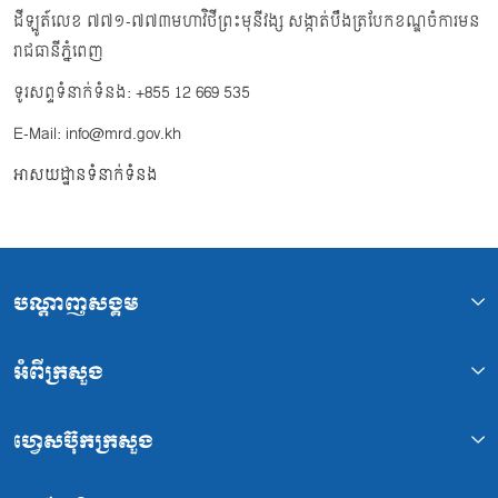
ដីឡូត៍លេខ ៧៧១-៧៧៣មហាវិថីព្រះមុនីវង្ស សង្កាត់បឹងត្របែកខណ្ឌចំការមន
រាជធានីភ្នំពេញ
ទូរសព្ទទំនាក់ទំនង: +855 12 669 535
E-Mail: info@mrd.gov.kh
អាសយដ្ឋានទំនាក់ទំនង
បណ្ដាញសង្គម
អំពីក្រសួង
ហ្វេសប៊ុកក្រសួង