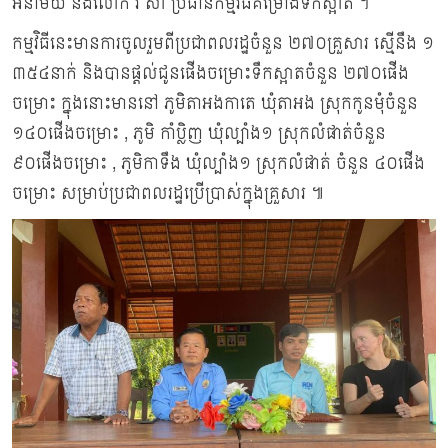
អនាម័យ និងលោក រី សា ប្រធានកម្មវិធីគម្រោងទឹកស្អាត ។
កម្មវិធីនេះមានការចូលរួមពីប្រជាពលរដ្ឋចំនួន ២៧០គ្រួសារ ស្មើនឹង ១
៣៥៤នាក់ និងបានផ្តល់ជូនផើងចម្រោះទឹកស្អាតចំនួន ២៧០ផើង
ចម្រោះ ក្នុងនោះមាននៅ ភូមិតាអងកាតេ ឃុំតាអង ស្រុកកូនមុំចំនួន
១៤០ផើងចម្រោះ , ភូមិ កាំប្លិញ ឃុំល្បាំង១ ស្រុកលំផាត់ចំនួន
៩០ផើងចម្រោះ , ភូមិកាទឹង ឃុំល្បាំង១ ស្រុកលំផាត់ ចំនួន ៤០ផើង
ចម្រោះ សម្រាប់ប្រជាពលរដ្ឋប្រើប្រាស់ក្នុងគ្រួសារ ៕