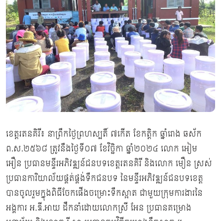
ខេត្តរតនគិរី៖ នាព្រឹកថ្ងៃព្រហស្បតិ៍ ៧កើត ខែកត្តិក ឆ្នាំរោង ឆស័ក
ព.ស.២៥៦៨ ត្រូវនឹងថ្ងៃទី០៧ ខែវិច្ឆិកា ឆ្នាំ២០២៤ លោក អៀម
អឿន ប្រធានមន្ទីរអភិវឌ្ឍន៍ជនបទខេត្តរតនគិរី និងលោក មឿន ស្រស់
ប្រធានការិយាល័យផ្គត់ផ្គង់ទឹកជនបទ នៃមន្ទីរអភិវឌ្ឍន៍ជនបទខេត្ត
បានចូលរួមក្នុងពិធីចែកផើងចម្រោះទឹកស្អាត ជាមួយក្រុមការងារនៃ
អង្គការ អ.ឌី.អាយ ដឹកនាំដោយលោកស្រី អែន ប្រធានគម្រោង