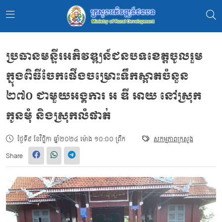
ប្រធានមន្ទីរអភិវឌ្ឍន៍ជនបទខេត្តចូលរួម
ក្នុងពិធីចែកផើងចម្រោះទឹកស្អាតចំនួន
២៧០ ជាមួយអង្គការ អ ឌី អាយ នៅស្រុក
កូនមុំ និងស្រុកលំផាត់
ថ្ងៃទី៩ ខែវិច្ឆិកា ឆ្នាំ២០២៤ ម៉ោង ១០:០០ ព្រឹក
សកម្មភាពក្រសួង
Share