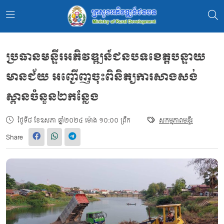
ប្រធានមន្ទីរអភិវឌ្ឍន៍ជនបទខេត្តបន្ទាយ
មានជ័យ អញ្ជើញចុះពិនិត្យការសាងសង់
ស្ពានចំនួន២កន្លែង
ថ្ងៃទី៨ ខែឧសភា ឆ្នាំ២០២៤ ម៉ោង ១០:០០ ព្រឹក
សកម្មភាពមន្ទីរ
Share