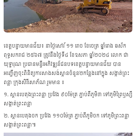
ខេត្តបន្ទាយមានជ័យ៖ នាថ្ងៃសៅរ៍ ១១ រោច ខែចេត្រ ឆ្នាំរោង ឆស័ក
ពុទ្ធសករាជ ២៥៦៧ ត្រូវនឹងថ្ងៃទី៤ ខែឧសភា ឆ្នាំ២០២៤ លោក ជា
យុទ្ឋារុណ ប្រធានមន្ទីរអភិវឌ្ឍន៍ជនបទខេត្តបន្ទាយមានជ័យ បាន
អញ្ជើញចុះពិនិត្យការសាងសង់ស្ពានចំនួន២កន្លែងនៅក្នុង សង្កាត់ព្រះ
ពន្លា ក្រុងសិរីសោភ័ណ រួមមាន ៖
១. ស្ពានបេតុងព្រះពន្លា ប្រវែង ៩០ម៉ែត្រ ភ្ជាប់ពីភូមិ៣ ទៅភូមិព្រៃឫស្សី
សង្កាត់ព្រះពន្លា
២. ស្ពានបេតុងចក ប្រវែង ១១០ម៉ែត្រ ភ្ជាប់ពីភូមិចក ទៅភូមិព្រះពន្លា
សង្កាត់ព្រះពន្លា៕