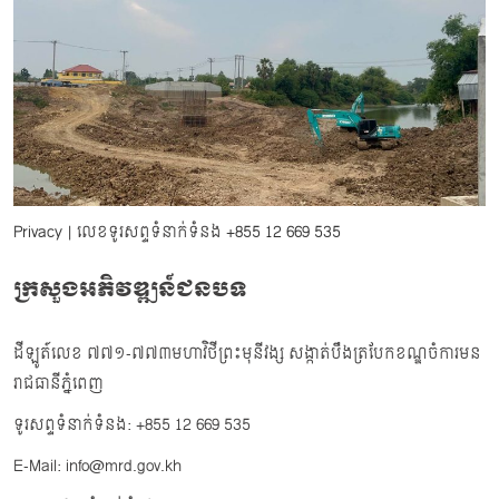
Privacy
| លេខទូរសព្ទទំនាក់ទំនង
+855 12 669 535
ក្រសួងអភិវឌ្ឍន៍ជនបទ
ដីឡូត៍លេខ ៧៧១-៧៧៣មហាវិថីព្រះមុនីវង្ស សង្កាត់បឹងត្របែកខណ្ឌចំការមន
រាជធានីភ្នំពេញ
ទូរសព្ទទំនាក់ទំនង: +855 12 669 535
E-Mail: info@mrd.gov.kh