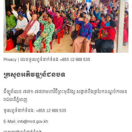
Privacy
| លេខទូរសព្ទទំនាក់ទំនង
+855 12 669 535
ក្រសួងអភិវឌ្ឍន៍ជនបទ
ដីឡូត៍លេខ ៧៧១-៧៧៣មហាវិថីព្រះមុនីវង្ស សង្កាត់បឹងត្របែកខណ្ឌចំការមន
រាជធានីភ្នំពេញ
ទូរសព្ទទំនាក់ទំនង: +855 12 669 535
E-Mail: info@mrd.gov.kh