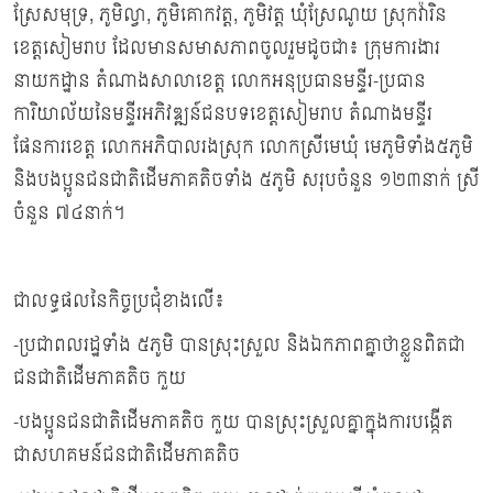
ស្រែសមុទ្រ, ភូមិល្វា, ភូមិគោកវត្ត, ភូមិវត្ត ឃុំស្រែណូយ ស្រុកវ៉ារិន
ខេត្តសៀមរាប ដែលមានសមាសភាពចូលរួមដូចជា៖ ក្រុមការងារ
នាយកដ្ឋាន តំណាងសាលាខេត្ត លោកអនុប្រធានមន្ទីរ-ប្រធាន
ការិយាល័យនៃមន្ទីរអភិវឌ្ឍន៍ជនបទខេត្តសៀមរាប តំណាងមន្ទីរ
ផែនការខេត្ត លោកអភិបាលរងស្រុក លោកស្រីមេឃុំ មេភូមិទាំង៥ភូមិ
និងបងប្អូនជនជាតិដើមភាគតិចទាំង ៥ភូមិ សរុបចំនួន ១២៣នាក់ ស្រី
ចំនួន ៧៤នាក់។
ជាលទ្ធផលនៃកិច្ចប្រជុំខាងលើ៖
-ប្រជាពលរដ្ឋទាំង ៥ភូមិ បានស្រុះស្រួល និងឯកភាពគ្នាថាខ្លួនពិតជា
ជនជាតិដើមភាគតិច កួយ
-បងប្អូនជនជាតិដើមភាគតិច កួយ បានស្រុះស្រួលគ្នាក្នុងការបង្កើត
ជាសហគមន៍ជនជាតិដើមភាគតិច