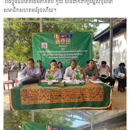
-បងប្អូនជនជាតិដើមភាគតិច កួយ បានដាក់ពាក្យស្នើសុំចូលជា
សមាជិកសហគមន៍រួចហើយ។