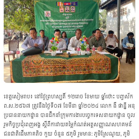
ខេត្តសៀមរាប៖ នៅថ្ងៃព្រហស្បតិ៍ ១២រោច ខែមាឃ ឆ្នាំថោះ បញ្ចស័ក
ព.ស.២៥៦៧ ត្រូវនឹងថ្ងៃទី០៧ ខែមីនា ឆ្នាំ២០២៤ លោក ងី ផាន្នី អនុ
ប្រធាននាយកដ្ឋាន បានដឹកនាំក្រុមការងារបច្ចេកទេសនាយកដ្ឋាន ចូល
រួមកិច្ចប្រជុំពេញអង្គ ស្តីពីការវាយតម្លៃកំណត់អត្តសញ្ញាណសហគមន៍
ជនជាតិដើមភាគតិច កួយ ចំនួន ៥ភូមិ រួមមាន: ភូមិស្រែណូយ, ភូមិ