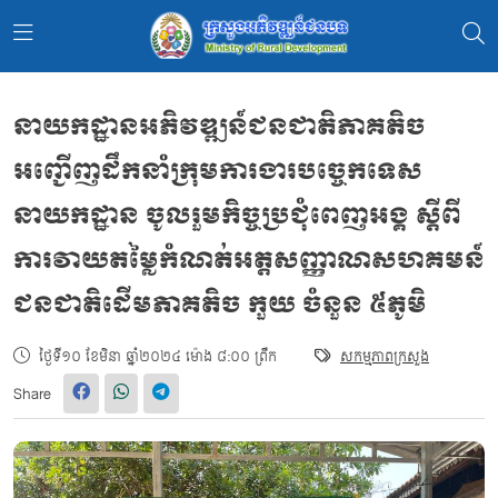
នាយកដ្ឋានអភិវឌ្ឍន៍ជនជាតិភាគតិច
អញ្ជើញដឹកនាំក្រុមការងារបច្ចេកទេស
នាយកដ្ឋាន ចូលរួមកិច្ចប្រជុំពេញអង្គ ស្តីពី
ការវាយតម្លៃកំណត់អត្តសញ្ញាណសហគមន៍
ជនជាតិដើមភាគតិច កួយ ចំនួន ៥ភូមិ
ថ្ងៃទី១០ ខែមិនា ឆ្នាំ២០២៤ ម៉ោង ៨:០០ ព្រឹក
សកម្មភាពក្រសួង
Share