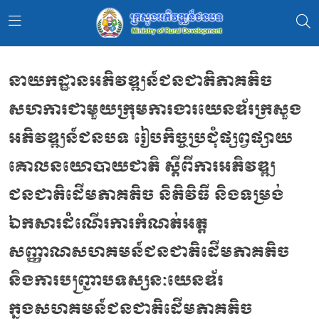
នាយកដ្ឋានអភិវឌ្ឍន៍ជនជាតិភាគតិច
សហការជាមួយក្រុមការងារយេនឌ័រក្រសួង
អភិវឌ្ឍន៍ជនបទ រៀបកិច្ចប្រជុំផ្សព្វផ្សាយ
គោលនយោបាយជាតិ ស្ដីពីការអភិវឌ្ឍ
ជនជាតិដើមភាគតិច និតិវិធី និងទម្រង់
ឯកសារដំណើរការកំណត់អត្ត
សញ្ញាណសហគមន៍ជនជាតិដើមភាគតិច
និងការបញ្ជ្រាបទស្សនៈយេនឌ័រ
ក្នុងសហគមន៍ជនជាតិដើមភាគតិច