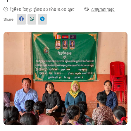
ថ្ងៃទី១៦ ខែកុម្ភៈ ឆ្នាំ២០២៤ ម៉ោង ២:០០ ល្ងាច
សកម្មភាពក្រសួង
Share