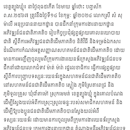
ខេត្តត្បូងឃ្មុំ៖ នាថ្ងៃពុធ៥កើត ខែមាឃ ឆ្នាំថោះ បញ្ចស័ក
ព.ស.២៥៦៧ ត្រូវនឹងថ្ងៃទី១៤ ខែកុម្ភៈ ឆ្នាំ២០២៤ លោកស្រី សំ សុ
ម៉ាលី អនុប្រធាននាយកដ្ឋាន បានដឹកនាំក្រុមការងារនាយកដ្ឋាន
អភិវឌ្ឍន៍ជនជាតិភាគតិច រៀបកិច្ចប្រជុំផ្សព្វផ្សាយគោលនយោបាយ
ជាតិ ស្ដីពីការអភិវឌ្ឍជនជាតិដើមភាគតិច និតិវិធី និងទម្រង់ឯកសារ
ដំណើរការកំណត់អត្តសញ្ញាណសហគមន៍ជនជាតិដើមភាគតិច ដោយ
មានការអញ្ជើញចូលរួមពីក្រុមការងារយេនឌ័រក្រសួងអភិវឌ្ឍន៍ជនបទ
ដឹកនាំដោយលោកជំទាវ ម៉ាត់ ម៉ារ៉ា រដ្ឋលេខាធិការ ធ្វើការផ្សព្វផ្សាយ
ស្ដីពីការបញ្ជ្រាបទស្សនៈយេនឌ័រក្នុងសហគមន៍ជនជាតិដើមភាគតិច
នៅសហគមន៍ជនជាតិដើមភាគតិច ស្ទៀង ភូមិស្រែតាពេជ្រ និង
ភូមិទួលគ្រួស ឃុំជាំតាម៉ៅ ស្រុកមេមត់ ខេត្តត្បូងឃ្មុំ ក្នុងគោលបំណង
ដើម្បីស្វែងយល់អំពីការស្រុះស្រួលឆន្ទៈរបស់សមាជិកសហគមន៍ និង
ដើម្បីឱ្យបងប្អូនជនជាតិដើមភាគតិចបានស្វែងយល់អំពី
ទស្សនៈយេនឌ័រ ដោយមានការចូលរួមពីក្រុមការងារយេនឌ័រក្រសួង
អភិវឌ្ឍន៍ជនបទ ក្រុមការងារនាយកដ្ឋាន តំណាងមន្ទីរអភិវឌ្ឍន៍ជនបទ