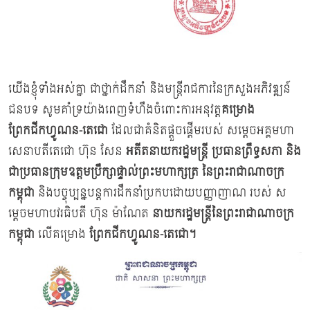
យើងខ្ញុំទាំងអស់គ្នា ជាថ្នាក់ដឹកនាំ និងមន្ត្រីរាជការនៃក្រសួងអភិវឌ្ឍន៍
ជនបទ សូមគាំទ្រយ៉ាងពេញទំហឹងចំពោះការអនុវត្ត
គម្រោង
ព្រែកជីកហ្វូណន
-តេជោ
ដែលជាគំនិតផ្តួចផ្តើមរបស់ សម្តេចអគ្គមហា
សេនាបតីតេជោ ហ៊ុន សែន
អតីតនាយករដ្ឋមន្ត្រី ប្រធានព្រឹទ្ធសភា និង
ជាប្រធានក្រុមឧត្តមប្រឹក្សាផ្ទាល់ព្រះមហាក្សត្រ
នៃព្រះរាជាណាចក្រ
កម្ពុជា
និងបច្ចុប្បន្នបន្តការដឹកនាំប្រកបដោយបញ្ញាញាណ របស់ ស
ម្តេចមហាបវរធិបតី ហ៊ុន​ ម៉ាណែត
នាយករដ្ឋមន្ត្រីនៃព្រះរាជាណាចក្រ
កម្ពុជា
លើគម្រោង
ព្រែកជីកហ្វូណន
-តេជោ។