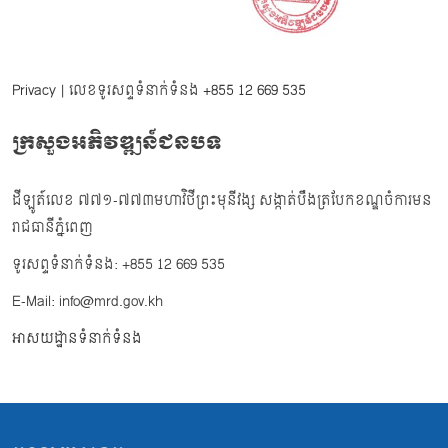
Privacy
| លេខទូរសព្ទទំនាក់ទំនង
+855 12 669 535
ក្រសួងអភិវឌ្ឍន៍ជនបទ
ដីឡូត៍លេខ ៧៧១-៧៧៣មហាវិថីព្រះមុនីវង្ស សង្កាត់បឹងត្របែកខណ្ឌចំការមន
រាជធានីភ្នំពេញ
ទូរសព្ទទំនាក់ទំនង: +855 12 669 535
E-Mail: info@mrd.gov.kh
អាសយដ្ឋានទំនាក់ទំនង