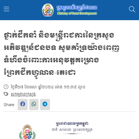
ថ្នាក់ដឹកនាំ និងមន្ត្រីរាជការនៃក្រសួង
អភិវឌ្ឍន៍ជនបទ សូមគាំទ្រយ៉ាងពេញ
ទំហឹងចំពោះការអនុវត្តគម្រោង
ព្រែកជីកហ្វូណន-តេជោ
ថ្ងៃទី២៧ ខែមេសា ឆ្នាំ២០២៤ ម៉ោង ១២:៣៥ ល្ងាច
សកម្មភាពក្រសួង
Share