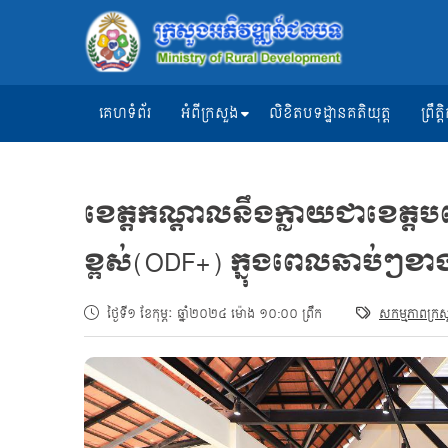
គេហទំព័រ
អំពីក្រសួង
លិខិតបទដ្ឋានគតិយុត្ត
ព្រឹ
ខេត្តកណ្តាលនឹងក្លាយជាខេត្ត
ខ្ពស់(ODF+) ក្នុងពេលឆាប់ៗខា
ថ្ងៃទី១ ខែកុម្ភៈ ឆ្នាំ២០២៤ ម៉ោង ១០:០០ ព្រឹក
សកម្មភាពក្រស