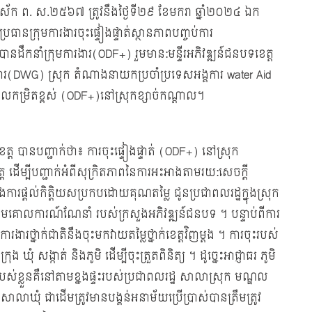
បញ្ចស័ក​ ព. ស.២៥៦៧ ត្រូវនឹងថ្ងៃទី២៩ ខែមករា ឆ្នាំ២០២៤ ឯក
ធានក្រុមការ​ងារ​ចុះផ្ទៀងផ្ទាត់ស្ថានភាពបញ្ចប់ការ
បានដឹកនាំក្រុមការងារ(ODF+) រួមមាន:មន្ទីរអភិវឌ្ឍន៍ជនបទខេត្ត
រុមការងារ​(DWG)​ ស្រុក​ តំណាងនាយកប្រចាំប្រទេសអង្គការ water Aid
ាលកម្រិតខ្ពស់ (ODF+)នៅស្រុកខ្សាច់កណ្តាល។
េត្ត បានបញ្ជាក់ថា៖ ការចុះផ្ទៀងផ្ទាត់ (ODF+) នៅស្រុក
ត ដើម្បីបញ្ជាក់អំពីសុក្រិតភាពនៃការអះអាងតាមរយ:សេចក្តី
ិងការផ្តល់កិត្តិយសប្រកបដោយគុណតម្លៃ ជូនប្រជាពលរដ្ឋក្នុងស្រុក
តាមគោលការណ៍ណែនាំ របស់ក្រសួងអភិវឌ្ឍន៍ជនបទ ។ បន្ទាប់ពីការ
មការងារថ្នាក់ជាតិនឹងចុះមកវាយតម្លៃថ្នាក់ខេត្តវិញម្ដង ។ ការចុះរបស់
ុង ឃុំ សង្កាត់ និងភូមិ ដើម្បីចុះត្រួតពិនិត្យ ។ ដូច្នេះអាជ្ញាធរ ភូមិ
លដ្ឋានរបស់ខ្លួនគឺនៅតាមខ្នងផ្ទះរបស់ប្រជាពលរដ្ឋ សាលាស្រុក មណ្ឌល
លាឃុំ ជាដើមត្រូវមានបង្គន់អនាម័យប្រើប្រាស់បានត្រឹមត្រូវ