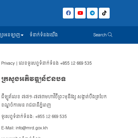
សិក្សាអនឡាញ
ទំនាក់ទំនងយើង
Search
Privacy
| លេខទូរសព្ទទំនាក់ទំនង
+855 12 669 535
ក្រសួងអភិវឌ្ឍន៍ជនបទ
ដីឡូត៍លេខ ៧៧១-៧៧៣មហាវិថីព្រះមុនីវង្ស សង្កាត់បឹងត្របែក
ខណ្ឌចំការមន រាជធានីភ្នំពេញ
ទូរសព្ទទំនាក់ទំនង: +855 12 669 535
E-Mail: info@mrd.gov.kh