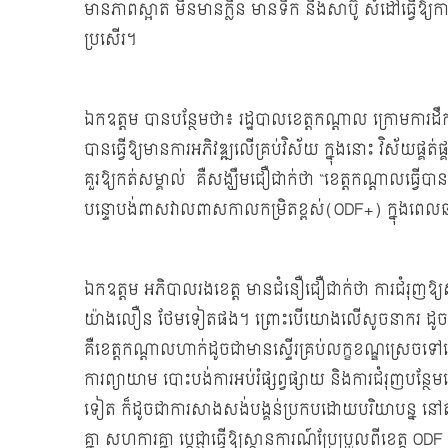
មានភាពស្អាត មិនមានក្លិន មានទឹក និងសាប៊ូ សំដៅធ្វើឱ្យ
ប្រសើរ។
ឯកឧត្ដម បានបន្ថែមថា៖ រដ្ឋបាលខេត្តកណ្តាល ក្រោមការ
បានធ្វើឱ្យមានការអភិវឌ្ឍលើគ្រប់វិស័យ ក្នុងនោះ វិស័យផ្គ
គួរឱ្យកត់សម្គាល់ គឺសង្ឃឹមជឿជាក់ថា “ខេត្តកណ្តាលធ្វើបាន
បន្ទោបង់ពាសវាលពាសកាលកម្រិតខ្ពស់(ODF+) ក្នុងពេល
ឯកឧត្ដម អភិបាលរងខេត្ត មានជំនឿជឿជាក់ថា ការជំរុញឱ
យ៉ាងលឿន ថែមទៀតផង។ ព្រោះបើយោងលើសូចនាករ ដូចដ
គឺខេត្តកណ្តាលហាក់ដូចជាមានស្ទើរគ្រប់លក្ខខណ្ឌស្រេ
ការព្យាយាម បោះបង់ការអប់រំផ្សព្វផ្សាយ និងការជំរុញបន្ថែម
ទៀត ក៏ដូចជាការសាងសង់បង្គន់ប្រកបដោយបរិយាបន្ន នៅតាមស្
គ្នា សហការគ្នា ប្តេជ្ញាធ្វើឱ្យស្ថានការណ៍ប្រែប្រួលពីខេ