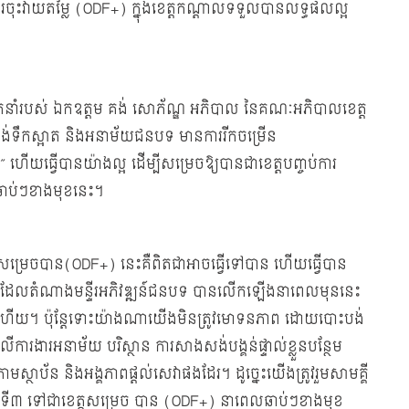
ការចុះវាយតម្លៃ (ODF+) ក្នុងខេត្តកណ្ដាលទទួលបានលទ្ធផលល្អ
ដឹកនាំរបស់ ឯកឧត្តម គង់ សោភ័ណ្ឌ អភិបាល នៃគណៈអភិបាលខេត្ត
ត់ផ្គង់ទឹកស្អាត និងអនាម័យជនបទ មានការរីកចម្រើន
” ហើយធ្វើបានយ៉ាងល្អ ដើម្បីសម្រេចឱ្យបានជាខេត្តបញ្ចប់ការ
ឆាប់ៗខាងមុខនេះ។
្យសម្រេចបាន(ODF+) នេះគឺពិតជាអាចធ្វើទៅបាន ហើយធ្វើបាន
ែលតំណាងមន្ទីរអភិវឌ្ឍន៍ជនបទ បានលើកឡើងនាពេលមុននេះ
ចទៅហើយ។ ប៉ុន្តែទោះយ៉ាងណាយើងមិនត្រូវមោទនភាព ដោយបោះបង់
លើការងារអនាម័យ បរិស្ថាន ការសាងសង់បង្គន់ផ្ទាល់ខ្លួនបន្ថែម
ថាប័ន និងអង្គភាពផ្តល់សេវាផងដែរ។ ដូច្នេះយើងត្រូវរួមសាមគ្គី
ត្ត ODF ទី៣ ទៅជាខេត្តសម្រេច បាន (ODF+) នាពេលឆាប់ៗខាងមុខ