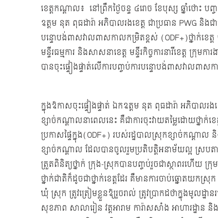
ខេត្តកណ្តាល៖ នៅព្រឹកថ្ងៃចន្ទ ៤រោច ខែបុស្ស​ ឆ្នាំថោះ​ 
ឧត្តម នុត ពុធដារ៉ា អភិបាលរងខេត្ត ជាប្រធាន PWG និងជាប្រ
បន្ទោបង់ពាសវាលពាសកាលកម្រិតខ្ពស់ (ODF+)ថ្នាក់​ខេត្ត​ 
មន្ទីរ​ធម្មការ​ និងសាសនា​ខេត្ត មន្ទីរកិច្ចការនារីខេត្ត ក្
បានចុះផ្ទៀងផ្ទាត់លើការបញ្ចប់ការបន្ទោបង់ពាសវាលពាសក
ក្នុងឱកាសចុះផ្ទៀងផ្ទាត់ ឯកឧត្តម នុត ពុធដារ៉ា អភិបាលរងខ
ខ្សាច់កណ្ដាលនាពេលនេះ គឺជាការចុះវាយតម្លៃដោយថ្នាក់ខេត្
ប្រកាសផ្ទៃក្នុង(ODF+) របស់រដ្ឋបាលស្រុកខ្សាច់កណ្តាល ន
ខ្សាច់កណ្តាល ដែលបានចូលរួមប្រតិបត្តិអនាម័យល្អ ស្រប
ត្រួតពិនិត្យថ្នាក់ ក្រុង-ស្រុកបានបញ្ចប់រួចជាស្ថាពរហើយ ក្រុ
ថ្នាក់ជាតិក៏ដូចជាថ្នាក់ខេត្តដែរ គឺមានការចាប់ឆ្នោតយកស្រុក ក្រ
ឃុំ ស្រុក ត្រូវត្រៀមខ្លួនឱ្យរួចរាល់ ត្រូវប្រាកដថាក្នុងមូ
សុខភាព សាលារៀន វត្តអារាម ការ៉ាសសាំង អាហារដ្ឋាន និងសា