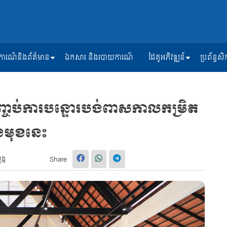
ត្តិការណ៍និងព័ត៌មាន
ឯកសារ និងរបាយការណ៍
ដៃគូអភិវឌ្ឍន៍
ប្រព័ន្ធ
បញ្ចប់ការបន្ទោរបង់ពាសកាលកម្រិត
ងមុខនេះ
ួង
Share