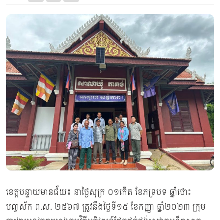
ខេត្ដបន្ទាយមានជ័យ៖ នាថ្ងៃសុក្រ ០១កើត ខែភទ្របទ ឆ្នាំថោះ
បញ្ចស័ក ព.ស. ២៥៦៧ ត្រូវនឹងថ្ងៃទី១៥ ខែកញ្ញា ឆ្នាំ២០២៣​ ក្រុម