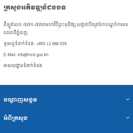
ក្រសួងអភិវឌ្ឍន៍ជនបទ
ដីឡូត៍លេខ ៧៧១-៧៧៣មហាវិថីព្រះមុនីវង្ស សង្កាត់បឹងត្របែកខណ្ឌចំការមន
រាជធានីភ្នំពេញ
ទូរសព្ទទំនាក់ទំនង: +855 12 669 535
E-Mail: info@mrd.gov.kh
អាសយដ្ឋានទំនាក់ទំនង
បណ្ដាញសង្គម
អំពីក្រសួង