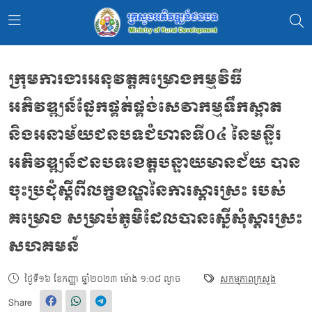
ក្រុមការងារអនុវត្ដគម្រោង​កម្មវិធី
អភិវឌ្ឍន៍ផ្នែកផ្គត់ផ្គង់សេវាកម្មទឹកស្អាត
និងអនាម័យជនបទជំហានទី០៤ នៃមន្ទីរ
អភិវឌ្ឍន៍ជនបទខេត្ដបន្ទាយមានជ័យ បាន
ចុះប្រជុំ​ស្តីពី​លក្ខខណ្ឌ​នៃការ​ស្តារស្រះ​ របស់​
គម្រោង​ សម្រាប់ភូមិដែល​បានស្នេី​សុំ​ស្តារ​ស្រះ​​
សហគមន៍
ថ្ងៃទី១៦ ខែកញ្ញា ឆ្នាំ២០២៣ ម៉ោង ១:០៨ ល្ងាច
សកម្មភាពក្រសួង
Share