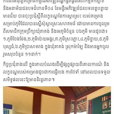
ការងារអនុវត្ដគម្រោង​កម្មវិធីអភិវឌ្ឍន៍ផ្នែកផ្គត់ផ្គង់សេវាកម្មទឹកស្អាត
និងអនាម័យជនបទជំហានទី០៤ នៃមន្ទីរអភិវឌ្ឍន៍ជនបទខេត្ដបន្ទាយ
មានជ័យ បានចុះប្រជុំ​ស្តីពី​លក្ខខណ្ឌ​នៃការ​ស្តារស្រះ​ របស់​គម្រោង​
សម្រាប់ភូមិដែល​បានស្នេី​សុំ​ស្តារ​ស្រះ​​សហគមន៍​ ដោយមានការចូលរួម​
ពីសមាជិកក្រុមប្រឹក្សាឃុំតាគង់ និង​មេភូមិចំនួន​​ ០៦ភូមិ​ មានដូចជា៖
១.ភូមិ​ចែងម៉ែង​,២.ភូមិ​ប៉ោយអង្គរ​,៣.ភូមិស្រះភ្លោះ,៤.ភូមិ​​​ខ្ជាយ,៥.ភូមិ
បុស្សធំ,៦.ភូមិ​ប្រាសាទ​រាង​ ក្នុងឃុំតាគង់ ស្រុកម៉ាឡៃ និងមានអ្នកចូល
រួមសរុប​ចំនួន​ ​១១នាក់​​។
កិច្ចប្រជុំខាងលើ ក្នុងគោលបំណងដើម្បីផ្សព្វផ្សាយពីគោល​ការណ៍​ និង
លក្ខខណ្ឌរបស់គម្រោងដូចជាការ​ធ្វើ​របង​ ការថែទាំ​ នៅពេលបានទទួល
សមិទ្ធផល​នេះ​ឱ្យ​មា​ន​និរន្តរភាព​៕