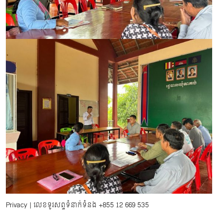
Privacy
| លេខទូរសព្ទទំនាក់ទំនង
+855 12 669 535