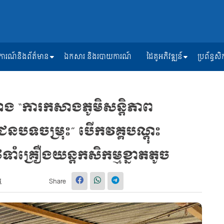
ត្តិការណ៍និងព័ត៌មាន
ឯកសារ និងរបាយការណ៍
ដៃគូអភិវឌ្ឍន៍
ប្រព័ន្ធ
ោង “ការកសាងភូមិសន្តិភាព
បទចម្រុះ” បើកវគ្គបណ្តុះ
ទាំគ្រឿងយន្តកសិកម្មខ្នាតតូច
រ
Share