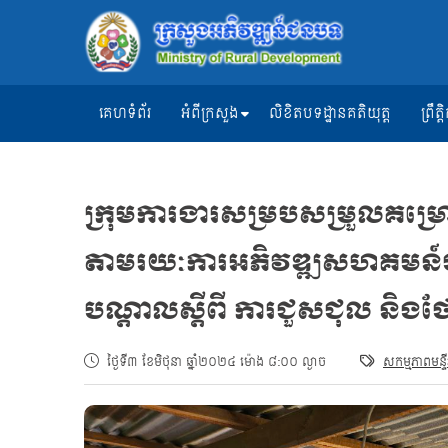
គេហទំព័រ
អំពីក្រសួង
លិខិតបទដ្ឋានគតិយុត្ត
ព្រឹ
ក្រុមការងារសម្របសម្រួលគម្រ
តាមរយៈការអភិវឌ្ឍសហគមន៍ជន
បណ្តាលស្តីពី ការជួសជុល និងថែ
ថ្ងៃទី៣ ខែមិថុនា ឆ្នាំ២០២៤ ម៉ោង ៨:០០ ល្ងាច
សកម្មភាពមន្ទី