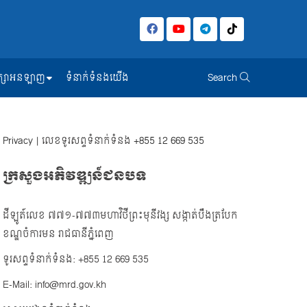
សិក្សាអនឡាញ
ទំនាក់ទំនងយើង
Search
Privacy
| លេខទូរសព្ទទំនាក់ទំនង
+855 12 669 535
ក្រសួងអភិវឌ្ឍន៍ជនបទ
ដីឡូត៍លេខ ៧៧១-៧៧៣មហាវិថីព្រះមុនីវង្ស សង្កាត់បឹងត្របែក
ខណ្ឌចំការមន រាជធានីភ្នំពេញ
ទូរសព្ទទំនាក់ទំនង: +855 12 669 535
E-Mail: info@mrd.gov.kh