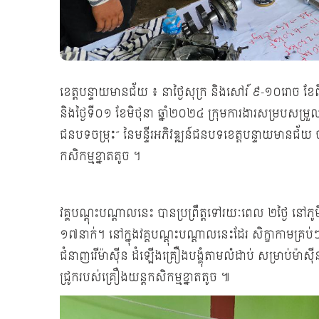
ខេត្តបន្ទាយមានជ័យ ៖ នាថ្ងៃសុក្រ និងសៅរ៍ ៩-១០រោច ខ
និងថ្ងៃទី០១ ខែមិថុនា ឆ្នាំ២០២៤ ក្រុមការងារសម្របសម
ជនបទចម្រុះ” នៃមន្ទីរអភិវឌ្ឍន៍ជនបទខេត្តបន្ទាយមានជ័យ 
កសិកម្មខ្នាតតូច ។
វគ្គបណ្តុះបណ្តាលនេះ បានប្រព្រឹត្តទៅរយៈពេល ២ថ្ងៃ នៅភូម
១៧នាក់។ នៅក្នុងវគ្គបណ្តុះបណ្តាលនេះដែរ សិក្ខាកាមគ្រប់ៗរ
ជំនាញរើម៉ាស៊ីន ដំឡើងគ្រឿងបង្គុំតាមលំដាប់ សម្រាប់ម៉ាស៊ី
ជ្រូករបស់គ្រឿងយន្តកសិកម្មខ្នាតតូច ៕