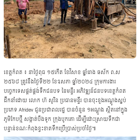
ខេត្តកំពត ៖ នាថ្ងៃពុធ ១៥កើត ខែវិសាខ ឆ្នាំរោង ឆស័ក ព.ស
២៥៦៨ ត្រូវនឹងថ្ងៃទី២២ ខែឧសភា ឆ្នាំ២០២៤ ក្រុមការងារ
បច្ចេកទេសផ្គត់ផ្គង់ទឹកជនបទ នៃមន្ទីរ អភិវឌ្ឍន៍ជនបទខេត្តកំពត
ដឹកនាំដោយ លោក ហ៊ សូរិន ប្រធានមន្ទីរ បានចុះខួងអណ្ដូងស្នប់
ប្រភេទ Afridev ជូនប្រជាពលរដ្ឋ បានចំនួន ១អណ្តូង ស្ថិតនៅក្នុង
ភូមិកែបថ្មី សង្កាត់បឹងទូក ក្រុងបូកគោ ដើម្បីដោះស្រាយទឹកជា
បន្ទាន់ខណៈកំពុងខ្វះខាតទឹកប្រើប្រាស់ប្រចាំថ្ងៃ៕