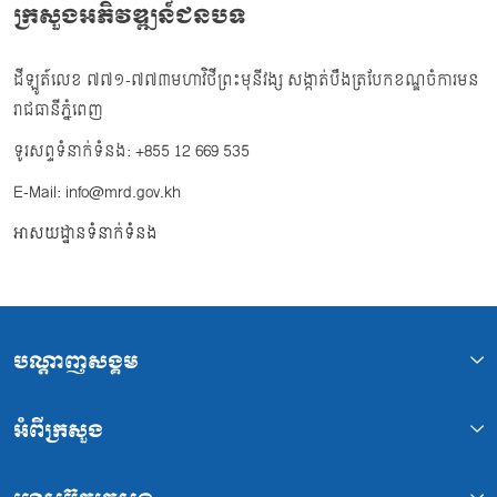
ក្រសួងអភិវឌ្ឍន៍ជនបទ
ដីឡូត៍លេខ ៧៧១-៧៧៣មហាវិថីព្រះមុនីវង្ស សង្កាត់បឹងត្របែកខណ្ឌចំការមន
រាជធានីភ្នំពេញ
ទូរសព្ទទំនាក់ទំនង: +855 12 669 535
E-Mail: info@mrd.gov.kh
អាសយដ្ឋានទំនាក់ទំនង
បណ្ដាញសង្គម
អំពីក្រសួង