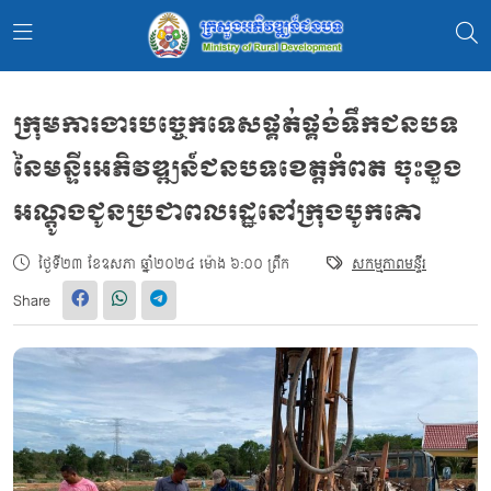
ក្រុមការងារបច្ចេកទេសផ្គត់ផ្គង់ទឹកជនបទ
នៃមន្ទីរអភិវឌ្ឍន៍ជនបទខេត្តកំពត ចុះខួង
អណ្ដូងជូនប្រជាពលរដ្ឋនៅក្រុងបូកគោ
ថ្ងៃទី២៣ ខែឧសភា ឆ្នាំ២០២៤ ម៉ោង ៦:០០ ព្រឹក
សកម្មភាពមន្ទីរ
Share