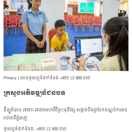
Privacy
| លេខទូរសព្ទទំនាក់ទំនង
+855 12 669 535
ក្រសួងអភិវឌ្ឍន៍ជនបទ
ដីឡូត៍លេខ ៧៧១-៧៧៣មហាវិថីព្រះមុនីវង្ស សង្កាត់បឹងត្របែកខណ្ឌចំការមន
រាជធានីភ្នំពេញ
ទូរសព្ទទំនាក់ទំនង: +855 12 669 535