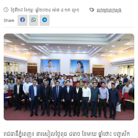
ថ្ងៃទី២៨ ខែកុម្ភៈ ឆ្នាំ២០២៤ ម៉ោង ៤:១៣ ល្ងាច
សកម្មភាពក្រសួង
Share
រាជធានីភ្នំពេញ៖ នារសៀលថ្ងៃពុធ ៤រោច ខែមាឃ ឆ្នាំថោះ បញ្ចស័ក