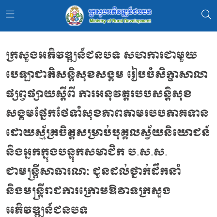
ក្រសួងអភិវឌ្ឍន៍ជនបទ សហការជាមួយ
បេឡាជាតិសន្តិសុខសង្គម រៀបចំសិក្ខាសាលា
ផ្សព្វផ្សាយស្ដីពី ការអនុវត្តរបបសន្ដិសុខ
សង្គមផ្នែកថែទាំសុខភាពតាមរបបភាគទាន
ដោយស្ម័គ្រចិត្តសម្រាប់បុគ្គលស្វ័យនិយោជន៍
និងអ្នកក្នុងបន្ទុកសមាជិក ប.ស.ស.
ជាមន្រ្តីសាធារណៈ ជូនដល់ថ្នាក់ដឹកនាំ
និងមន្រ្តីរាជការក្រោមឱវាទក្រសួង
អភិវឌ្ឍន៍ជនបទ