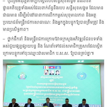
– ចូលរួមអនុវត្តតាមច្បាប់ស្តីពីរបបសន្តិសុខសង្គម និងលិខិត
ដ្ឋានគតិយុត្តទាំងអស់ដែលពាក់ព័ន្ធនឹងរបប សន្តិសុខសង្គម ដែលមាន
ជាធរមាន ដើម្បីសំដៅធានាការលើកកម្ពស់សុខុមាលភាព និងអត្ថ
ប្រយោជន៍មន្រ្តីរាជការសាធារណៈ និងអ្នកក្នុងបន្ទុកឱ្យបានត្រឹមត្រូវ និង
មានប្រសិទ្ធភាព។
– ថ្នាក់ដឹកនាំ និងមន្រ្តីរាជការក្រោមឱវាទក្រសួងអភិវឌ្ឍន៍ជនបទទាំង
អស់ជួយផ្សព្វផ្សាយបន្ត និង ណែនាំទៅដល់សមាជិកគ្រួសារដែលស្ថិត
ក្រោមបន្ទុកទៅចុះឈ្មោះជាសមាជិក ប.ស.ស. ឱ្យបានគ្រប់គ្នា៕