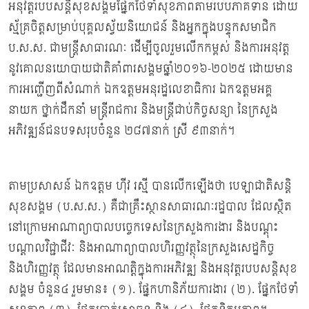
អនុវត្តរបបសន្ដិសុខសង្គមផ្នែកថែទាំសុខភាពតាមរបបភាគទាន ដោយ
ស្ម័គ្រចិត្តសម្រាប់បុគ្គលស្វ័យនិយោជន៍ និងអ្នកក្នុងបន្ទុកសមាជិក
ប.ស.ស. ជាមន្រ្តីសាធារណៈ ដើម្បីចូលរួមលើកកម្ពស់ និងការអនុវត្ត
នូវគោលនយោបាយជាតិគាំពារសង្គមឆ្នាំ២០១៦-២០២៥ ដោយមាន
ការអញ្ជើញពីសំណាក់ ឯកឧត្តមអនុរដ្ឋលេខាធិការ ឯកឧត្តមអគ្គ
នាយក ថ្នាក់ដឹកនាំ មន្ដ្រីរាជការ និងមន្ដ្រីជាប់កិច្ចសន្យា នៃក្រសួង
អភិវឌ្ឍន៍ជនបទសរុបចំនួន ២៨៧នាក់ ស្រី ៩៣នាក់។
តាមប្រសាសន៍ ឯកឧត្តម ហ៊ីវ រស្មី បានលើកឡើងថា បេឡាជាតិសន្តិ
សុខសង្គម (ប.ស.ស.) គឺជាគ្រឹះស្ថានសាធារណៈរដ្ឋបាល ដែលស្ថិត
នៅក្រោមអាណាព្យាបាលបច្ចេកទេសនៃក្រសួងការងារ និងបណ្តុះ
បណ្តាលវិជ្ជាជីវៈ និងអាណាព្យាបាលហិរញ្ញវត្ថុនៃក្រសួងសេដ្ឋកិច្ច
និងហិរញ្ញវត្ថុ ដែលមានអាណត្តិក្នុងការអភិវឌ្ឍ និងអនុវត្តរបបសន្តិសុខ
សង្គម ចំនួន៤ រួមមាន៖ (១). ផ្នែកហានិភ័យការងារ (២). ផ្នែកថែទាំ