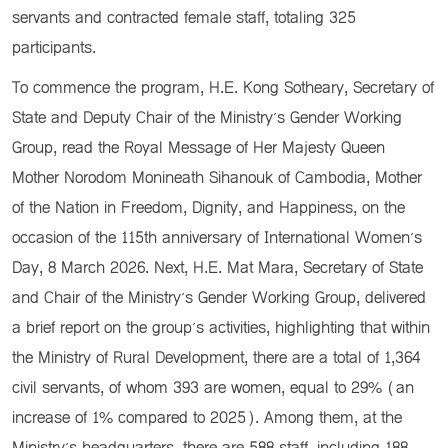
servants and contracted female staff, totaling 325
participants.
To commence the program, H.E. Kong Sotheary, Secretary of
State and Deputy Chair of the Ministry’s Gender Working
Group, read the Royal Message of Her Majesty Queen
Mother Norodom Monineath Sihanouk of Cambodia, Mother
of the Nation in Freedom, Dignity, and Happiness, on the
occasion of the 115th anniversary of International Women’s
Day, 8 March 2026. Next, H.E. Mat Mara, Secretary of State
and Chair of the Ministry’s Gender Working Group, delivered
a brief report on the group’s activities, highlighting that within
the Ministry of Rural Development, there are a total of 1,364
civil servants, of whom 393 are women, equal to 29% (an
increase of 1% compared to 2025). Among them, at the
Ministry’s headquarters, there are 588 staff, including 188