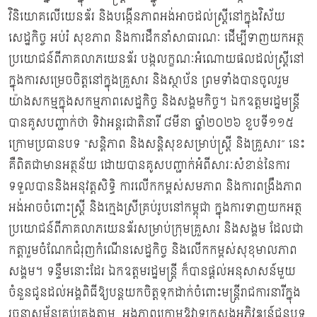
វិនិយោគលើយេនឌ័រ និងបង្កើនភាពអង់អាចដល់ស្ត្រីនៅក្នុងវិស័យ
សេដ្ឋកិច្ច អប់រំ សុខភាព និងការដឹកនាំសាធារណៈ ដើម្បីទាញយកអត្ថ
ប្រយោជន៍ពីភាគលាភយេនឌ័រ បង្កលក្ខណៈអំណោយផលដល់ស្ត្រីនៅ
ក្នុងការសម្រេចចិត្តនៅក្នុងគ្រួសារ និងស្ថាប័ន ព្រមទាំងបានចូលរួម
យ៉ាងសកម្មក្នុងសកម្មភាពសេដ្ឋកិច្ច និងសង្គមកិច្ច។ ឯកឧត្តមរដ្ឋមន្ដ្រី
បានគូសបញ្ជាក់ថា ទិវាអន្តរជាតិនារី ៨មីនា ឆ្នាំ២០២៦ ខួបទី១១៥
ក្រោមប្រធានបទ “សន្តិភាព និងសន្តិសុខសម្រាប់ស្ត្រី និងគ្រួសារ” នេះ
គឺពិតជាមានអត្ថន័យ ដោយបានគូសបញ្ជាក់អំពីសារៈសំខាន់នៃការ
ទទួលបាននិងអនុវត្តសិទ្ធិ ការលើកកម្ពស់សមភាព និងការពង្រឹងភាព
អង់អាចចំពោះស្ត្រី និងក្មេងស្រីគ្រប់រូបនៅកម្ពុជា ក្នុងការទាញយកអត្ថ
ប្រយោជន៍ពីភាគលាភយេនឌ័រសម្រាប់ក្រុមគ្រួសារ និងសង្គម ដែលជា
កត្តារួមចំណែកជំរុញកំណើនសេដ្ឋកិច្ច និងលើកកម្ពស់សុខុមាលភាព
សង្គម។ ទន្ទឹមនោះដែរ ឯកឧត្តមរដ្ឋមន្ដ្រី ក៏បានផ្តល់អនុសាសន៍មួយ
ចំនួនជូនដល់អង្គពិធីឱ្យបន្តយកចិត្តទុកដាក់ចំពោះមន្ត្រីរាជការនារីក្នុង
រចនាសម្ព័ន្ធគ្រប់គ្រងតាម អង្គភាពក្រោមឱវាទក្រសួងអភិវឌ្ឍន៍ជនបទ