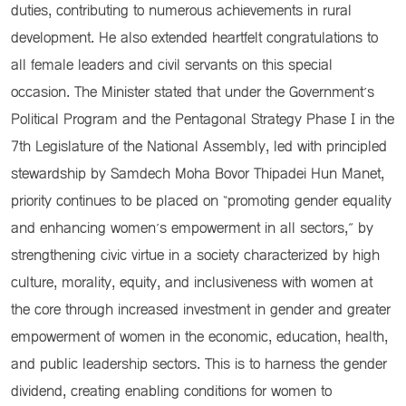
duties, contributing to numerous achievements in rural
development. He also extended heartfelt congratulations to
all female leaders and civil servants on this special
occasion. The Minister stated that under the Government’s
Political Program and the Pentagonal Strategy Phase I in the
7th Legislature of the National Assembly, led with principled
stewardship by Samdech Moha Bovor Thipadei Hun Manet,
priority continues to be placed on “promoting gender equality
and enhancing women’s empowerment in all sectors,” by
strengthening civic virtue in a society characterized by high
culture, morality, equity, and inclusiveness with women at
the core through increased investment in gender and greater
empowerment of women in the economic, education, health,
and public leadership sectors. This is to harness the gender
dividend, creating enabling conditions for women to