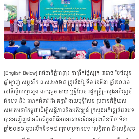
[English Below] រាជធានីភ្នំពេញ៖ នាព្រឹកថ្ងៃសុក្រ ៣រោច ខែផល្គុន
ឆ្នាំម្សាញ់ សប្ដស័ក ព.ស.២៥៦៩ ត្រូវនឹងថ្ងៃទី៦ ខែមីនា ឆ្នាំ២០២៦
នៅទីស្ដីការក្រសួង ឯកឧត្ដម ឆាយ ឫទ្ធិសែន រដ្ឋមន្ត្រីក្រសួងអភិវឌ្ឍន៍
ជនបទ និង លោកជំទាវ វង គន្ធារី ឆាយឫទ្ធិសែន ប្រធានកិត្តិយស
សមាគមនារីកម្ពុជាដើម្បីសន្តិភាពនិងអភិវឌ្ឍន៍ ក្រសួងអភិវឌ្ឍន៍ជនបទ
បានអញ្ជើញជាអធិបតីក្នុងពិធីអបអរសាទរទិវាអន្តរជាតិនារី ៨ មីនា
ឆ្នាំ២០២៦ ខួបលើកទី១១៥ ក្រោមប្រធានបទ “សន្តិភាព និងសន្តិសុខ