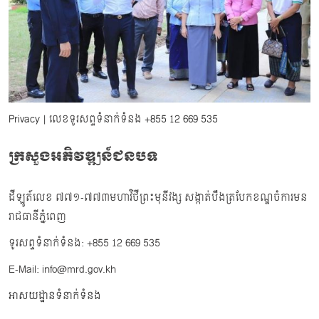
Privacy
| លេខទូរសព្ទទំនាក់ទំនង
+855 12 669 535
ក្រសួងអភិវឌ្ឍន៍ជនបទ
ដីឡូត៍លេខ ៧៧១-៧៧៣មហាវិថីព្រះមុនីវង្ស សង្កាត់បឹងត្របែកខណ្ឌចំការមន
រាជធានីភ្នំពេញ
ទូរសព្ទទំនាក់ទំនង: +855 12 669 535
E-Mail: info@mrd.gov.kh
អាសយដ្ឋានទំនាក់ទំនង