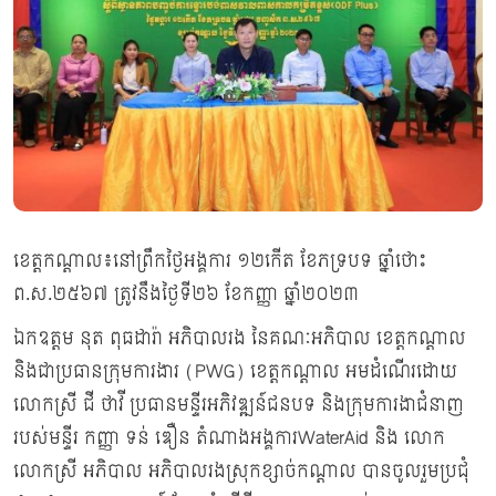
ខេត្តកណ្ដាល៖នៅព្រឹកថ្ងៃអង្គការ ១២កើត ខែភទ្របទ ឆ្នាំថោះ
ព.ស.២៥៦៧ ត្រូវនឹងថ្ងៃទី២៦ ខែកញ្ញា ឆ្នាំ២០២៣
ឯកឧត្តម នុត ពុធដារ៉ា អភិបាលរង នៃគណៈអភិបាល ខេត្តកណ្ដាល
និងជាប្រធានក្រុមការងារ (PWG) ខេត្តកណ្ដាល អមដំណើរដោយ
លោកស្រី ជី ថាវី ប្រធានមន្ទីរអភិវឌ្ឍន៍ជនបទ និងក្រុមការងាជំនាញ
របស់មន្ទីរ កញ្ញា ទន់ ឌឿន តំណាងអង្គការWaterAid និង លោក
លោកស្រី អភិបាល អភិបាលរងស្រុកខ្សាច់កណ្តាល បានចូលរួមប្រជុំ