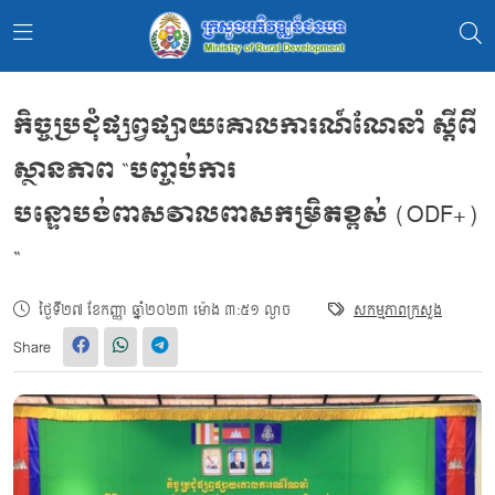
កិច្ចប្រជុំផ្សព្វផ្សាយគោលការណ៍ណែនាំ ស្តីពី
ស្ថានភាព “បញ្ចប់ការ
បន្ទោបង់ពាសវាលពាសកម្រិតខ្ពស់ (ODF+)
“
ថ្ងៃទី២៧ ខែកញ្ញា ឆ្នាំ២០២៣ ម៉ោង ៣:៥១ ល្ងាច
សកម្មភាពក្រសួង
Share