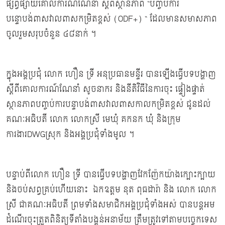
ផ្សព្វផ្សាយគោលការណ៍ណែនាំ ស្តីពីស្ថានភាព “បញ្ចប់ការ
បន្ទោបង់ពាសវាលពាសកម្រិតខ្ពស់ (ODF+) “ ដែលមានសមាសភាព
ចូលរួមសរុបចំនួន ៤៨នាក់ ។
ក្នុងអង្គប្រជុំ លោក ហឿន ទ្រី អនុប្រធានមន្ទីរ បានឡើងធ្វើបទបង្ហាញ
ស្តីពីគោលការណ៍ណែនាំ សូចនាករ និងនីតិវិធីនៃការចុះ ផ្ទៀងផ្ទាត់
ស្ថានភាពបញ្ចប់ការបន្ទាបង់ពាសវាលពាសកាលកម្រិតខ្ពស់ ជូនដល់
គណៈអធិបតី លោក លោកស្រី មេឃុំ គកនក ឃុំ និងក្រុម
ការងារDWGស្រុក និងអង្គប្រជុំទាំងមូល ។
បន្ទាប់ពីលោក ហឿន ទ្រី បានធ្វើបទបង្ហាញវែកញ៉ែកយ៉ាងក្បោះក្បាយ
និងចប់សព្វគ្រប់ហើយនោះ ឯកឧត្តម នុត ពុធដារ៉ា និង លោក លោក
ស្រី ជាគណៈអធិបតី ព្រមទាំងសមាជិកអង្គប្រជុំទាំងអស់ បានបន្តអម
ដំណើរចុះត្រួតពិនិត្យទីតាំងបង្គន់អនាម័យ ត្រឹមត្រូវទៅតាមបច្ចេកទេស