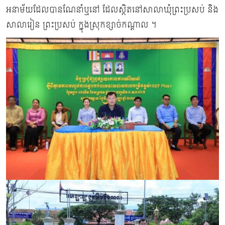
អនាម័យដែលបានណែនាំឬនៅ ដែលស្ថិតនៅសាលាឃុំព្រះប្រសប់ និង
សាលារៀន ព្រះប្រសប់ ក្នុងស្រុកខ្សាច់កណ្តាល ។