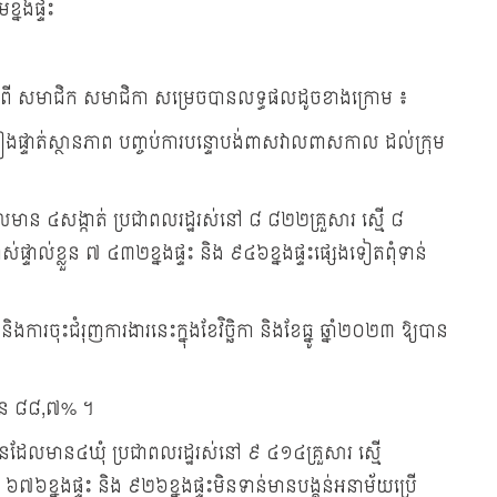
្នងផ្ទះ
សផុលពី សមាជិក សមាជិកា សម្រេចបានលទ្ធផលដូចខាងក្រោម ៖
ៃផ្ទៀងផ្ទាត់ស្ថានភាព បញ្ចប់ការបន្ទោបង់ពាសវាលពាសកាល ដល់ក្រុម
មាន ៤សង្កាត់ ប្រជាពលរដ្ឋរស់នៅ ៨ ៨២២គ្រួសារ ស្មើ ៨
ស់ផ្ទាល់ខ្លួន ៧ ៤៣២ខ្នងផ្ទះ និង ៩៤៦ខ្នងផ្ទះផ្សេងទៀតពុំទាន់
រចុះជំរុញការងារនេះក្នុងខែវិច្ឆិកា និងខែធ្នូ ឆ្នាំ២០២៣ ឱ្យបាន
េចបាន ៨៨,៧% ។
ានដែលមាន៤ឃុំ ប្រជាពលរដ្ឋរស់នៅ ៩ ៤១៤គ្រួសារ ស្មើ
ន ៧ ៦៧៦ខ្នងផ្ទះ និង ៩២៦ខ្នងផ្ទះមិនទាន់មានបង្គន់អនាម័យប្រើ