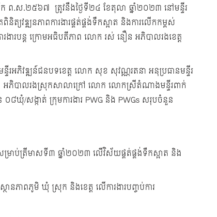
្ចស័ក ព.ស.២៥៦៧ ត្រូវនឹងថ្ងៃទី២៤ ខែតុលា ឆ្នាំ២០២៣ នៅមន្ទីរ
រួតពិនិត្យវឌ្ឍនភាពការងារផ្គត់ផ្គង់ទឹកស្អាត និងការលើកកម្ពស់
ារងារបន្ត ក្រោមអធិបតីភាព លោក រស់ នឿន អភិបាលរងខេត្ត
ានមន្ទីរអភិវឌ្ឍន៍ជនបទខេត្ត លោក សុខ សុវណ្ណរតនា អនុប្រធានមន្ទីរ
 អភិបាលរងស្រុកសាលាក្រៅ លោក លោកស្រីតំណាងមន្ទីរពាក់
ួន ០៨ឃុំ/សង្កាត់ ក្រុមការងារ PWG និង PWGs សរុបចំនួន
រាប់ត្រីមាសទី៣ ឆ្នាំ២០២៣ លើវិស័យផ្គត់ផ្គង់ទឹកស្អាត និង
ស្ថានភាពភូមិ ឃុំ ស្រុក និងខេត្ត លើការងារបញ្ចប់ការ