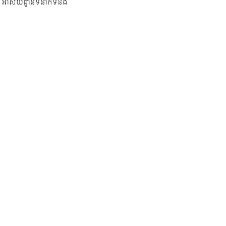
អាសយដ្ឋានទំនាក់ទំនង