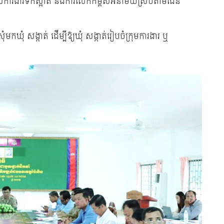
្រាស់លើការងារទឹកស្អាត និងការលើកកម្ពស់អនាម័យស្របតាមដែន
ឃុំ សង្កាត់ ដើម្បីឱ្យឃុំ សង្កាត់រៀបចំក្រុមការងារ ឬ