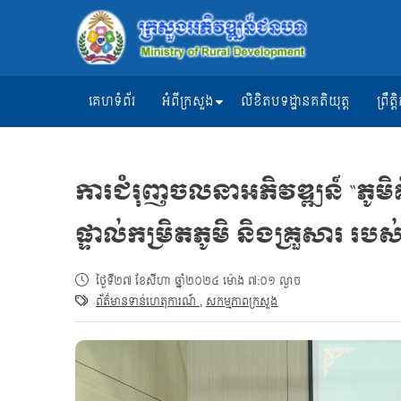
គេហទំព័រ
អំពីក្រសួង
លិខិតបទដ្ឋានគតិយុត្ត
ព្រឹ
ការជំរុញចលនាអភិវឌ្ឍន៍ “ភូមិ
ផ្ទាល់កម្រិតភូមិ និងគ្រួសារ
ថ្ងៃទី២៧ ខែសីហា ឆ្នាំ២០២៤ ម៉ោង ៧:០១ ល្ងាច
ព័ត៌មានទាន់ហេតុការណ៍
,
សកម្មភាពក្រសួង