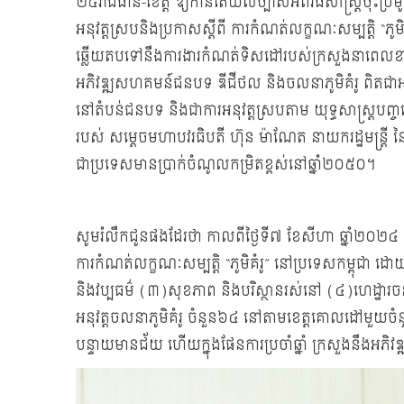
២៥រាជធានី-ខេត្ត ឱ្យកាន់តែយល់ច្បាស់អំពីវិធីសាស្រ្តចុះប្រម
អនុវត្តស្របនិងប្រកាសស្តីពី ការកំណត់លក្ខណៈសម្បត្តិ “ភូ
ឆ្លើយតបទៅនឹងការងារកំណត់ទិសដៅរបស់ក្រសួងនាពេលខាងម
អភិវឌ្ឍសហគមន៍ជនបទ ឌីជីថល និងចលនាភូមិគំរូ ពិតជាអាចអ
នៅតំបន់ជនបទ និងជាការអនុវត្តស្របតាម យុទ្ធសាស្ដ្
របស់ សម្ដេចមហាបវរធិបតី ហ៊ុន ម៉ាណែត នាយករដ្ឋមន្ត្រី នៃព
ជាប្រទេសមានប្រាក់ចំណូលកម្រិតខ្ពស់នៅឆ្នាំ២០៥០។
សូមរំលឹកជូនផងដែរថា កាលពីថ្ងៃទី៧ ខែសីហា ឆ្នាំ២០២៤ 
ការកំណត់លក្ខណៈសម្បត្ដិ “ភូមិគំរូ” នៅប្រទេសកម្ពុជា ដោ
និងវប្បធម៌ (៣)សុខភាព និងបរិស្ថានរស់នៅ (៤)ហេដ្ឋារចនាសម
អនុវត្តចលនាភូមិគំរូ ចំនួន៦៤ នៅតាមខេត្តគោលដៅមួយចំនួនរួម
បន្ទាយមានជ័យ ហើយក្នុងផែនការប្រចាំឆ្នាំ ក្រសួងនឹងអភិវឌ្ឍភូ