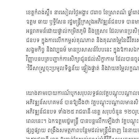
ខេត្តកំពង់ស្ពឺ៖ នារសៀលថ្ងៃអង្គារ ៨រោច ខែស្រាពណ៍ ឆ្
ឧត្តម ឆាយ ឫទ្ធិសែន រដ្ឋមន្រ្ដីក្រសួងអភិវឌ្ឍន៍ជនបទ បានម
អន្តរាគមន៍ដោយផ្ទាល់កម្រិតភូមិ និងគ្រួសារ ដែលមានប្រស
ជនបទ ក្នុងការលើកកម្ពស់គុណភាព និងគុណតម្លៃនៃជីវិតរស់
សង្គមកិច្ច និងវប្បធម៌ មានប្រសាសន៍បែបនេះ ក្នុងឱកាសឯកឧ
វិញ្ញាបនបត្របញ្ជាក់ការសិក្សាជូនដល់សិក្ខាកាម ដែលបា
“វិធីសាស្រ្តចុះប្រមូលទិន្នន័យ ផ្ទៀងផ្ទាត់ និងវាយតម្លៃលក្ខ
យោងតាមរបាយការណ៍បូកសរុបលទ្ធផលវគ្គបណ្ដុះបណ្ដាលដោ
អភិវឌ្ឍន៍សហគមន៍ បានឱ្យដឹងថា វគ្គបណ្ដុះបណ្ដាលមានសិក្
អភិវឌ្ឍន៍ជនបទ ទាំង២៥ រាជធានី-ខេត្ត សរុបចំនួន ១២០
ពេលនេះ។ ឯកឧត្តមរដ្ឋមន្រ្ដី បានបន្តលើកឡើងថា វគ្គបណ
ផ្សព្វផ្សាយ ពង្រឹងសមត្ថភាពបន្ថែមដល់មន្ដ្រីជំនាញ នៃនា