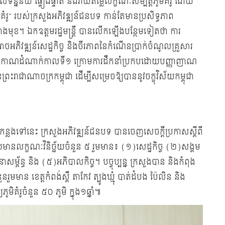
ូលទិន្នន័យ ផ្ទៀងផ្ទាត់ និងវាយតម្លៃលក្ខណៈសម្បតិ្តភូមិគំរូ ដោយ
មិគំរូ” របស់ក្រសួងអភិវឌ្ឍន៍ជនបទ កាន់តែមានប្រសិទ្ធភាព
ុខ។ ឯកឧត្តមរដ្ឋមន្រ្ដី បានលើកឡើងបន្ថែមទៀតថា ការ
ភិវឌ្ឍន៍សេដ្ឋកិច្ច និងចីរភាពនៃកំណើនប្រាក់ចំណូលគ្រួសារ
របញ្ចកោណដំណាក់កាលទី១ ក្រោមការដឹកនាំប្រកបដោយបញ្ញាញាណ
្រះរាជាណាចក្រកម្ពុជា ដើម្បីសម្រេចឱ្យបាននូវចក្ខុវិស័យកម្ពុជា
កន្លងទៅនេះ ក្រសួងអភិវឌ្ឍន៍ជនបទ បានចេញសេចក្ដីប្រកាសស្ដីពី
យមានលក្ខណៈវិនិច្ឆ័យចំនួន ៥ រួមមាន៖ (១)សេដ្ឋកិច្ច (២)សង្គម
្ព័ន្ធ និង (៥)អភិបាលកិច្ច។ បច្ចុប្បន្ន ក្រសួងបាន និងកំពុង
មាន ខេត្តកំពង់ស្ពឺ តាកែវ ត្បូងឃ្មុំ បាត់ដំបង ប៉ៃលិន និង
មិគំរូចំនួន ៥០ ភូមិ ក្នុង១ឆ្នាំ៕