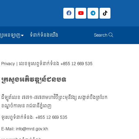
សិក្សាអនឡាញ
ទំនាក់ទំនងយើង
Search
Privacy
| លេខទូរសព្ទទំនាក់ទំនង
+855 12 669 535
ក្រសួងអភិវឌ្ឍន៍ជនបទ
ដីឡូត៍លេខ ៧៧១-៧៧៣មហាវិថីព្រះមុនីវង្ស សង្កាត់បឹងត្របែក
ខណ្ឌចំការមន រាជធានីភ្នំពេញ
ទូរសព្ទទំនាក់ទំនង: +855 12 669 535
E-Mail: info@mrd.gov.kh