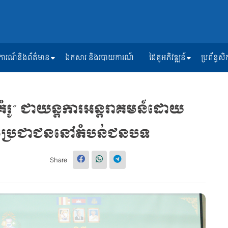
ត្តិការណ៍និងព័ត៌មាន
ឯកសារ និងរបាយការណ៍
ដៃគូអភិវឌ្ឍន៍
ប្រព័ន្ធ
គំរូ” ជាយន្តការអន្តរាគមន៍ដោយ
 របស់ប្រជាជននៅតំបន់ជនបទ
Share