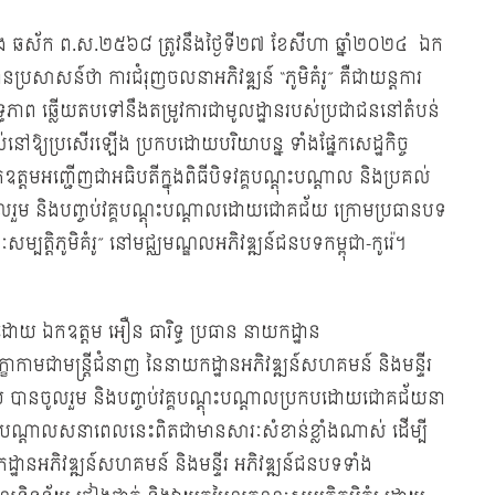
នាំរោង ឆស័ក ព.ស.២៥៦៨ ត្រូវនឹងថ្ងៃទី២៧ ខែសីហា ឆ្នាំ២០២៤ ឯក
ានប្រសាសន៍ថា ការជំរុញចលនាអភិវឌ្ឍន៍ “ភូមិគំរូ” គឺជាយន្តការ
ិទ្ធភាព ឆ្លើយតបទៅនឹងតម្រូវការជាមូលដ្ឋានរបស់ប្រជាជននៅតំបន់
នៅឱ្យប្រសើរឡើង ប្រកបដោយបរិយាបន្ន ទាំងផ្នែកសេដ្ឋកិច្ច
ត្តមអញ្ជើញជាអធិបតីក្នុងពិធីបិទវគ្គបណ្ដុះបណ្ដាល និងប្រគល់
នចូលរួម និងបញ្ចប់វគ្គបណ្ដុះបណ្ដាលដោយជោគជ័យ ក្រោមប្រធានបទ
ណៈសម្បតិ្តភូមិគំរូ” នៅមជ្ឈមណ្ឌលអភិវឌ្ឍន៍ជនបទកម្ពុជា-កូរ៉េ។
យ ឯកឧត្ដម អឿន ធារិទ្ធ ប្រធាន នាយកដ្ឋាន
ខាកាមជាមន្ដ្រីជំនាញ នៃនាយកដ្ឋានអភិវឌ្ឍន៍សហគមន៍ និងមន្ទីរ
រូប បានចូលរួម និងបញ្ចប់វគ្គបណ្ដុះបណ្ដាលប្រកបដោយជោគជ័យនា
្តុះបណ្តាលសនាពេលនេះពិតជាមានសារៈសំខាន់ខ្លាំងណាស់ ដើម្បី
យកដ្ឋានអភិវឌ្ឍន៍សហគមន៍ និងមន្ទីរ អភិវឌ្ឍន៍ជនបទទាំង