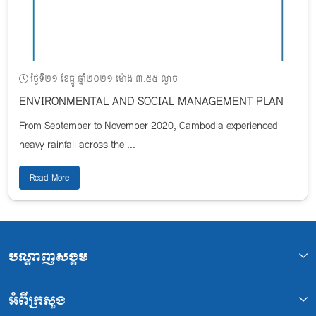
ថ្ងៃទី២១ ខែធ្នូ ឆ្នាំ២០២១ ម៉ោង ៣:៥៥ ល្ងាច
ENVIRONMENTAL AND SOCIAL MANAGEMENT PLAN
From September to November 2020, Cambodia experienced
heavy rainfall across the ...
Read More
បណ្ដាញសង្គម
អំពីក្រសួង