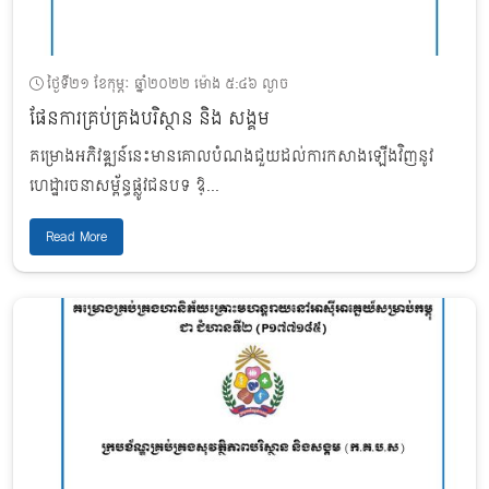
ថ្ងៃទី២១ ខែកុម្ភៈ ឆ្នាំ២០២២ ម៉ោង ៥:៤៦ ល្ងាច
ផែនការគ្រប់គ្រងបរិស្ថាន និង សង្គម
គម្រោងអភិវឌ្ឍន៍នេះមានគោលបំណងជួយដល់ការកសាងឡើងវិញនូវ
ហេដ្ឋារចនាសម្ព័ន្ធផ្លូវជនបទ ឱ្...
Read More