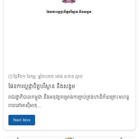
ថ្ងៃទី២១ ខែកុម្ភៈ ឆ្នាំ២០២២ ម៉ោង ៥:៣៥ ល្ងាច
ផែនការប្តេជ្ញាចិត្តបរិស្ថាន និងសង្គម
រាជរដ្ឋាភិបាលកម្ពុជា នឹងអនុវត្តគម្រោងការគ្រប់គ្រងហានិភ័យគ្រោះមហន្ត
រាយនៅអាស៊ីអាគ្...
Read More