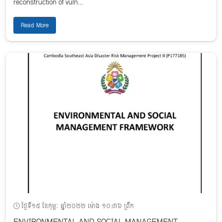
reconstruction of vuln...
Read More
ថ្ងៃទី១៥ ខែកុម្ភៈ ឆ្នាំ២០២២ ម៉ោង ១០:៣៦ ព្រឹក
ENVIRONMENTAL AND SOCIAL MANAGEMENT