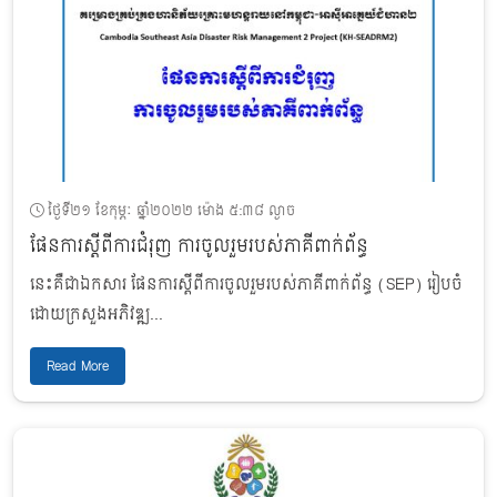
ថ្ងៃទី២១ ខែកុម្ភៈ ឆ្នាំ២០២២ ម៉ោង ៥:៣៨ ល្ងាច
ផែនការស្តីពីការជំរុញ ការចូលរួមរបស់ភាគីពាក់ព័ន្ធ
នេះគឺជាឯកសារ ផែនការស្តីពីការចូលរួមរបស់ភាគីពាក់ព័ន្ធ (SEP) រៀបចំ
ដោយក្រសួងអភិវឌ្ឍ...
Read More