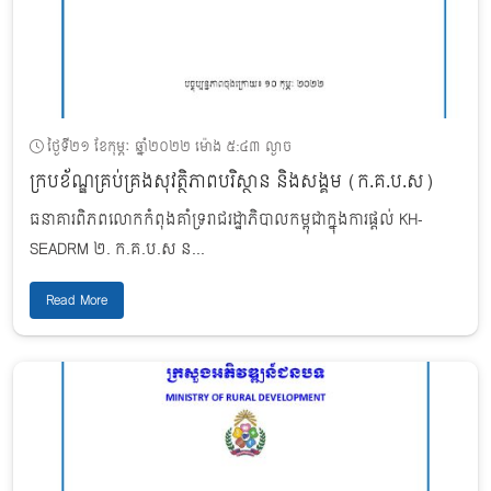
ថ្ងៃទី២១ ខែកុម្ភៈ ឆ្នាំ២០២២ ម៉ោង ៥:៤៣ ល្ងាច
ក្របខ័ណ្ឌគ្រប់គ្រងសុវត្ថិភាពបរិស្ថាន និងសង្គម (ក.គ.ប.ស)
ធនាគារពិភពលោកកំពុងគាំទ្ររាជរដ្ឋាភិបាលកម្ពុជាក្នុងការផ្តល់ KH-
SEADRM ២. ក.គ.ប.ស ន...
Read More