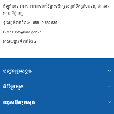
ដីឡូត៍លេខ ៧៧១-៧៧៣មហាវិថីព្រះមុនីវង្ស សង្កាត់បឹងត្របែកខណ្ឌចំការមន
រាជធានីភ្នំពេញ
ទូរសព្ទទំនាក់ទំនង: +855 12 669 535
E-Mail: info@mrd.gov.kh
អាសយដ្ឋានទំនាក់ទំនង
បណ្ដាញសង្គម
អំពីក្រសួង
ហ្វេសប៊ុកក្រសួង