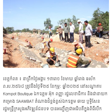
ខេត្តកំពត ៖ នាព្រឹកថ្ងៃអង្គារ ១៣រោច ខែមាឃ ឆ្នាំរោង ឆស័ក
ព.ស.២៥៦៨ ត្រូវនឹងថ្ងៃទី២៥ ខែកុម្ភៈ ឆ្នាំ២០២៥ នៅសណ្ឋាគារ
Kompot Boutique ឯកឧត្តម អ៊ុក ពញ្ញា រដ្ឋលេខាធិការ និងជានាយក
គម្រោង SAAMBAT តំណាងដ៏ខ្ពង់ខ្ពស់ឯកឧត្តម ឆាយ ប្ញទ្ធិសែន
រដ្ឋមន្រ្តីក្រសួងអភិវឌ្ឍន៍ជនបទ បានអញ្ជើញជាអធិបតីក្នុងពិធីបើក