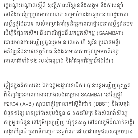
វគ្គបណ្តុះបណ្តាលស្តីពី សុវត្ថិភាពបរិស្ថាននិងសង្គម និងការបន្សាំ
ទៅនឹងការប្រែប្រួលអាកាសធាតុ សម្រាប់ការងារស្ថាបនាហេដ្ឋារចនា
សម្ព័ន្ធផ្លូវជនបទ របស់គម្រោងគាំទ្រនិរន្តភាពហេដ្ឋារចនាសម្ព័ន្ធជនបទ
ដើម្បីទីផ្សារកសិករ និងពាណិជ្ជូបនីយកម្មកសិកម្ម (SAAMBAT)
ដោយមានការអញ្ជើញចូលរួមមាន លោក ហ៊ សូរិន ប្រធានមន្ទីរ
អភិវឌ្ឍន៍ជនបទខេត្តកំពត និងងសមាសភាពចូលរួមមកពីខេត្ត
គោលដៅទាំង១២ របស់គម្រោង និងដៃគូអភិវឌ្ឍន៍ផងដែរ។
ឆ្លៀតក្នុងឪកាសនេះ ឯកឧត្តមរដ្ឋលេខាធិការ បានបន្តអញ្ជើញចុះត្រួត
ពិនិត្យវឌ្ឍនភាពការងារសាងសង់គម្រោង SAAMBAT នៅខ្សែផ្លូវ
P2R04 (A+B) ស្ថាបនាផ្លូវក្រាលកៅស៊ូពីរជាន់ (DBST) និងបេតុង
ចំនួន១ខ្សែ មានប្រវែងសរុបចំនួន ៨ ៥៥៥ម៉ែត្រ និងសំណង់សិល្ប
ការ្យមួយចំនួន នៅភូមិបុស្សញិញ ឃុំកូនសត្វ ទៅដលភូមិដំណាក់ឆង្អើរ
សង្កាត់ព្រៃធំ ស្រុកទឹកឈូក ខេត្តកំពត ដោយជាលទ្ធផលសម្រេចបាន