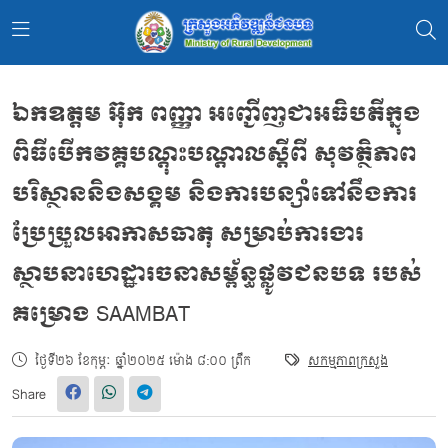
ឯកឧត្តម អ៊ុក ពញ្ញា អញ្ជើញជាអធិបតីក្នុង
ពិធីបើកវគ្គបណ្តុះបណ្តាលស្តីពី សុវត្ថិភាព
បរិស្ថាននិងសង្គម និងការបន្សាំទៅនឹងការ
ប្រែប្រួលអាកាសធាតុ សម្រាប់ការងារ
ស្ថាបនាហេដ្ឋារចនាសម្ព័ន្ធផ្លូវជនបទ របស់
គម្រោង SAAMBAT
ថ្ងៃទី២៦ ខែកុម្ភៈ ឆ្នាំ២០២៥ ម៉ោង ៨:០០ ព្រឹក
សកម្មភាពក្រសួង
Share