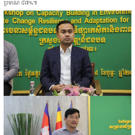
ប្រមាណ ៨៧%៕