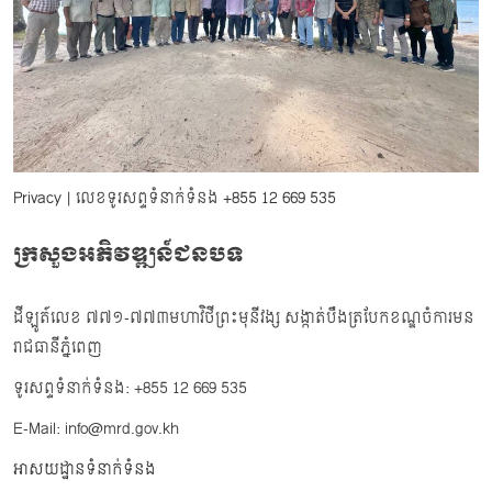
Privacy
| លេខទូរសព្ទទំនាក់ទំនង
+855 12 669 535
ក្រសួងអភិវឌ្ឍន៍ជនបទ
ដីឡូត៍លេខ ៧៧១-៧៧៣មហាវិថីព្រះមុនីវង្ស សង្កាត់បឹងត្របែកខណ្ឌចំការមន
រាជធានីភ្នំពេញ
ទូរសព្ទទំនាក់ទំនង: +855 12 669 535
E-Mail: info@mrd.gov.kh
អាសយដ្ឋានទំនាក់ទំនង