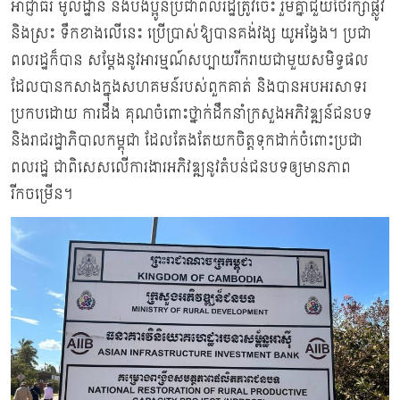
អាជ្ញាធរ មូលដ្ឋាន និងបងប្អូនប្រជាពលរដ្ឋត្រូវចេះ រួមគ្នាជួយថែរក្សាផ្លូវ
និងស្រះ ទឹកខាងលើនេះ ប្រើប្រាស់ឱ្យបានគង់វង្ស យូអង្វែង។ ប្រជា
ពលរដ្ឋក៏បាន សម្តែងនូវអារម្មណ៍សប្បាយរីករាយជាមួយសមិទ្ធផល
ដែលបានកសាងក្នុងសហគមន៍របស់ពួកគាត់ និងបានអបអរសាទរ
ប្រកបដោយ ការដឹង គុណចំពោះថ្នាក់ដឹកនាំក្រសួងអភិវឌ្ឍន៍ជនបទ
និងរាជរដ្ឋាភិបាលកម្ពុជា ដែលតែងតែយកចិត្តទុកដាក់ចំពោះប្រជា
ពលរដ្ឋ ជាពិសេសលើការងារអភិវឌ្ឍនូវតំបន់ជនបទឲ្យមានភាព
រីកចម្រើន។