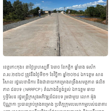
ខេត្តកោះកុង៖ នាថ្ងៃព្រហស្បតិ៍ ៦រោច ខែកត្តិក ឆ្នាំរោង ឆស័ក
ព.ស.២៥៦៨ ត្រូវនឹងថ្ងៃទី២១ ខែវិច្ឆិកា ឆ្នាំ២០២៤ ឯកឧត្តម សាន
វិសាល រដ្ឋលេខាធិការ និងជានាយកគម្រោងពង្រឹងសមត្ថភាព ផលិត
ភាព ជនបទ (NRRPCP) តំណាងដ៏ខ្ពង់ខ្ពស់ ឯកឧត្តម ឆាយ
ឫទ្ធិសែន រដ្ឋមន្ត្រីក្រសួងអភិវឌ្ឍន៍ជនបទ រួមជាមួយ លោក អ៊ួង
ប៊ុណ្ណាកា ប្រធានគ្រប់គ្រងគម្រោង ប្រតិភូក្រុមបេសកកម្មរបស់ធនាគារ