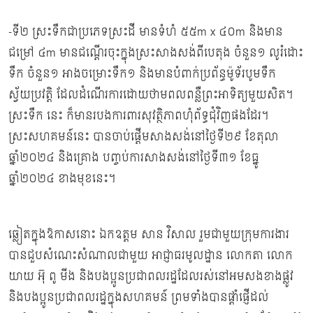
-ទី២ ស្រះទឹកជាប្រភេទស្រះដី មានទំហំ ៥៥m x ៤០m និងមាន
ជម្រៅ ៤m មានជណ្តើរចុះក្នុងស្រះសាងសង់ពីបេតុង ចំនួន១ លូរំដោះ
ទឹក ចំនួន១ អាងចម្រោះទឹក១ និងមានបំពាក់ប្រព័ន្ធម៉ូទ័របូមទឹក
ស្វ័យប្រវត្តិ ដែលដំណើរការដោយថាមពលពន្លឺព្រះអាទិត្យមួយសិត។
ស្រះទឹក នេះ ក៏មានរបងការពារសុវត្ថិភាពហុំព័ទ្ធជុំវិញផងដែរ។
ស្រះសហគមន៍នេះ បានចាប់ផ្តើមសាងសង់នៅថ្ងៃទី២៩ ខែតុលា
ឆ្នាំ២០២៤ និងគ្រោង បញ្ចប់ការសាងសង់នៅថ្ងៃទី៣១ ខែធ្នូ
ឆ្នាំ២០២៤ ខាងមុខនេះ។
ឆ្លៀតក្នុងឱកាសនោះ ឯកឧត្តម សាន វិសាល រួមជាមួយក្រុមការងារ
បានជួបសំណេះសំណាលជាមួយ អាជ្ញាធរមូលដ្ឋាន លោកតា លោក
យាយ អ៊ុ ពូ មីង និងបងប្អូនប្រជាពលរដ្ឋដែលរស់នៅអមសងខាងផ្លូវ
និងបងប្អូនប្រជាពលរដ្ឋក្នុងសហគមន៍ ព្រមទាំងបានផ្តាំផ្ញើដល់