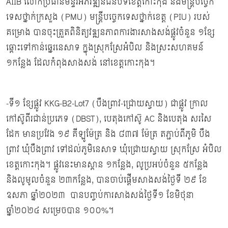
AIIB លោកប្រធានមន្ទីរអភិវឌ្ឍន៍ជនបទខេត្តកោះកុង និងមន្រ្តីបច្ចេក
ទេសថ្នាក់ក្រសួង (PMU) មន្រ្តីបច្ចេកទេសថ្នាក់ខេត្ត (PIU) របស់
គម្រោង បានចុះត្រួតពិនិត្យវឌ្ឍនភាពការងារសាងសង់ផ្លូវចំនួន ១ខ្សែ
ឆ្ពោះទៅកាន់ឆ្នេរនេសាទ ក្នុងស្រុកស្រែអំបិល និងស្រះសហគមន៍
១កន្លែង ដែលកំពុងសាងសង់ នៅខេត្តកោះកុង។
-ទី១ ខ្សែផ្លូវ KKG-B2-Lot7 (បឹងព្រាវ-ជ្រោយស្វាយ) ជាផ្លូវ ក្រាល
កៅស៊ូពីរជាន់ប្រភេទ (DBST), បេតុងកៅស៊ូ AC និងបេតុង សរសៃ
ដែក មានប្រវែង ១៩ គីឡូម៉ែត្រ និង ៨៣៧ ម៉ែត្រ តភ្ជាប់ពីភូមិ បឹង
ព្រាវ ឃុំបឹងព្រាវ ទៅដល់ភូមិនេសាទ ឃុំជ្រោយស្វាយ ស្រុកស្រែ អំបិល
ខេត្តកោះកុង។ ផ្លូវនេះមានស្ពាន ១កន្លែង, លូប្រអប់ចំនួន ៥កន្លែង
និងលូមូលចំនួន ២៣កន្លែង, បានចាប់ផ្តើមសាងសង់ថ្ងៃទី ២៩ ខែ
ឧសភា ឆ្នាំ២០២៣ បានបញ្ចប់ការសាងសង់ថ្ងៃទី១ ខែមិថុនា
ឆ្នាំ២០២៤ សម្រេចបាន ១០០%។