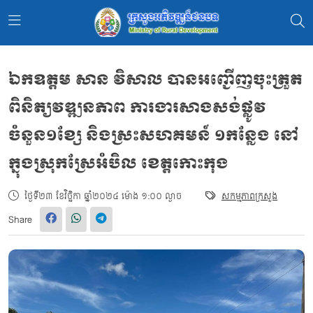
ឯកឧត្តម សាន វិសាល បានអញ្ជើញចុះត្រួត
ពិនិត្យវឌ្ឍនភាព ការងារសាងសង់ផ្លូវ
ចំនួន១ខ្សែ និងស្រះសហគមន៍ ១កន្លែង នៅ
ក្នុងស្រុកស្រែអំបិល ខេត្តកោះកុង
ថ្ងៃទី២៣ ខែវិច្ឆិកា ឆ្នាំ២០២៤ ម៉ោង ១:០០ ល្ងាច
សកម្មភាពក្រសួង
Share