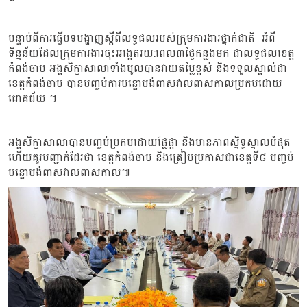
បន្ទាប់ពីការធ្វើបទបង្ហាញស្ដីពីលទ្ធផលរបស់ក្រុមការងារថ្នាក់ជាតិ អំពី
ទិន្នន័យដែលក្រុមការងារចុះអង្កេតរយ:ពេល៣ថ្ងៃកន្លងមក ជាលទ្ធផលខេត្ត
កំពង់ចាម អង្គសិក្ខាសាលាទាំងមូលបានវាយតម្លៃខ្ពស់ និងទទួលស្គាល់ជា
ខេត្តកំពង់ចាម បានបញ្ចប់ការបន្ទោបង់ពាសវាលពាសកាលប្រកបដោយ
ជោគជ័យ ។
អង្គសិក្ខាសាលាបានបញ្ចប់ប្រកបដោយផ្លែផ្កា និងមានភាពស្និទ្ធស្នាលបំផុត
ហើយគួរបញ្ជាក់ដែរថា ខេត្តកំពង់ចាម និងត្រៀមប្រកាសជាខេត្តទី៨ បញ្ចប់
បន្ទោបង់ពាសវាលពាសកាល៕