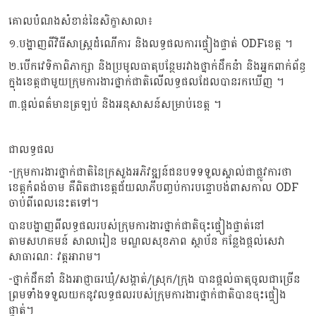
គោលបំណងសំខាន់នៃសិក្ខាសាលា៖
១.បង្ហាញពីវិធីសាស្រ្តដំណើការ និងលទ្ធផលការផ្ទៀងផ្ទាត់ ODFខេត្ត ។
២.បើកវេទិកាពិភាក្សា និងប្រមូលធាតុបន្ថែមរវាងថ្នាក់ដឹកនំា និងអ្នកពាក់ព័ន្ធ
ក្នុងខេត្តជាមួយក្រុមការងារថ្នាក់ជាតិលើលទ្ធផលដែលបានរកឃើញ ។
៣.ផ្តល់ពត៌មានត្រឡប់ និងអនុសាសន៍សម្រាប់ខេត្ត ។
ជាលទ្ធផល
-ក្រុមការងារថ្នាក់ជាតិនៃក្រសួងអភិវឌ្ឍន៍ជនបទទទួលស្គាល់ជាផ្លូវការថា
ខេត្តកំពង់ចាម គឺពិតជាខេត្តជ័យលាភីបញ្ចប់ការបន្ទោបង់ពាសកាល ODF
ចាប់ពីពេលនេះតទៅ។
បានបង្ហាញពីលទ្ធផលរបស់ក្រុមការងារថ្នាក់ជាតិចុះផ្ទៀងផ្ទាត់នៅ
តាមសហគមន៍ សាលារៀន មណ្ឌលសុខភាព ស្ថាប័ន កន្លែងផ្តល់សេវា
សាធារណៈ វត្តអារាម។
-ថ្នាក់ដឹកនាំ និងអាជ្ញាធរឃុំ/សង្កាត់/ស្រុក/ក្រុង បានផ្តល់ធាតុចូលជាច្រើន
ព្រមទាំងទទួលយកនូវលទ្ធផលរបស់ក្រុមការងារថ្នាក់ជាតិបានចុះផ្ទៀង
ផ្ទាត់។