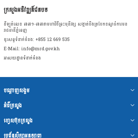
ក្រសួងអភិវឌ្ឍន៍ជនបទ
ដីឡូត៍លេខ ៧៧១-៧៧៣មហាវិថីព្រះមុនីវង្ស សង្កាត់បឹងត្របែកខណ្ឌចំការមន
រាជធានីភ្នំពេញ
ទូរសព្ទទំនាក់ទំនង: +855 12 669 535
E-Mail: info@mrd.gov.kh
អាសយដ្ឋានទំនាក់ទំនង
បណ្ដាញសង្គម
អំពីក្រសួង
ហ្វេសប៊ុកក្រសួង
ប្រព័ន្ធសិក្សាអនឡាញ