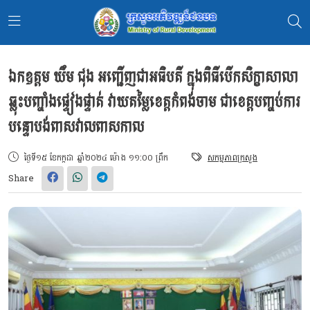
ឯកឧត្តម យឹម ជុង អញ្ជើញជាអធិបតី ក្នុងពិធីបើកសិក្ខាសាលា
ឆ្លុះបញ្ចាំងផ្ទៀងផ្ទាត់ វាយតម្លៃខេត្តកំពង់ចាម ជាខេត្តបញ្ចប់ការ
បន្ទោបង់ពាសវាលពាសកាល
ថ្ងៃទី១៥ ខែកក្កដា ឆ្នាំ២០២៤ ម៉ោង ១១:០០ ព្រឹក
សកម្មភាពក្រសួង
Share