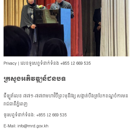
Privacy
| លេខទូរសព្ទទំនាក់ទំនង
+855 12 669 535
ក្រសួងអភិវឌ្ឍន៍ជនបទ
ដីឡូត៍លេខ ៧៧១-៧៧៣មហាវិថីព្រះមុនីវង្ស សង្កាត់បឹងត្របែកខណ្ឌចំការមន
រាជធានីភ្នំពេញ
ទូរសព្ទទំនាក់ទំនង: +855 12 669 535
E-Mail: info@mrd.gov.kh