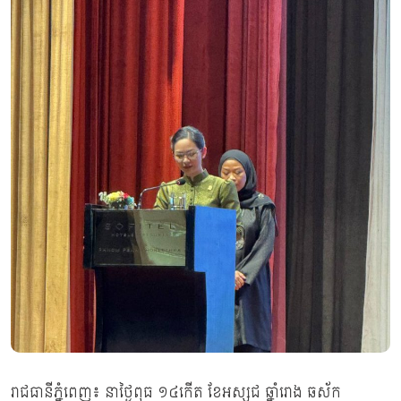
រាជធានីភ្នំពេញ៖ នាថ្ងៃពុធ ១៤កេីត ខែអស្សុជ ឆ្នាំរោង ឆស័ក