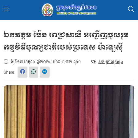
ឯកឧត្តម ប៉ែន ពេជ្រសាលី អញ្ជើញចូលរួម
កម្មវិធីបុណ្យជាតិរបស់ប្រទេស ម៉ាឡេស៊ី
ថ្ងៃទី១៧ ខែតុលា ឆ្នាំ២០២៤ ម៉ោង ២:៣២ ល្ងាច
សកម្មភាពក្រសួង
Share