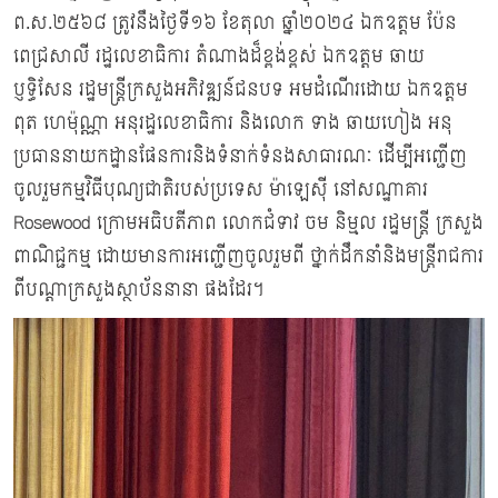
ព.ស.២៥៦៨ ត្រូវនឹងថ្ងៃទី១៦ ខែតុលា ឆ្នាំ២០២៤ ឯកឧត្តម ប៉ែន
ពេជ្រសាលី រដ្ឋលេខាធិការ តំណាងដ៏ខ្ពង់ខ្ពស់ ឯកឧត្តម ឆាយ
ប្ញទ្ធិសែន រដ្ឋមន្ត្រីក្រសួងអភិវឌ្ឍន៍ជនបទ អមដំណើរដោយ ឯកឧត្តម
ពុត ហេម៉ុណ្ណា អនុរដ្ឋលេខាធិការ និងលោក ទាង ឆាយហៀង អនុ
ប្រធាននាយកដ្ឋានផែនការនិងទំនាក់ទំនងសាធារណៈ ដើម្បីអញ្ជើញ
ចូលរួមកម្មវិធីបុណ្យជាតិរបស់ប្រទេស ម៉ាឡេស៊ី នៅសណ្ឋាគារ
Rosewood ក្រោមអធិបតីភាព លោកជំទាវ ចម និម្មល រដ្ឋមន្រ្តី ក្រសួង
ពាណិជ្ជកម្ម ដោយមានការអញ្ជេីញចូលរួមពី ថ្នាក់ដឹកនាំនិងមន្រ្តីរាជការ
ពីបណ្តាក្រសួងស្ថាប័ននានា ផងដែរ។