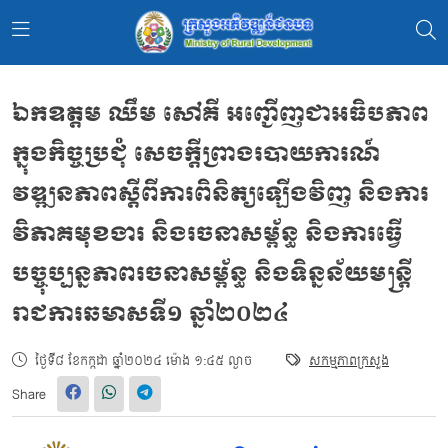
ឯកឧត្តម ឈឹម សៅគី អញ្ជើញជាអធិបភាព
ក្នុងកិច្ចប្រជុំ សេចក្តីព្រាងរបាយការណ៍
វឌ្ឍនភាពស្តីពីការពិនិត្យឡើងវិញ និងការ
វិភាគមុខងារ និងរចនាសម្ព័ន្ធ និងការធ្វើ
បច្ចុប្បន្នភាពរចនាសម្ព័ន្ធ និងទិន្នន័យមន្រ្តី
រាជការឆមាសទី១ ឆ្នាំ២០២៤
ថ្ងៃទី៨ ខែកក្កដា ឆ្នាំ២០២៤ ម៉ោង ១:៤៥ ល្ងាច
សកម្មភាពក្រសួង
Share