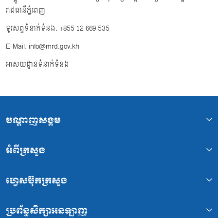
រាជធានីភ្នំពេញ
ទូរសព្ទទំនាក់ទំនង: +855 12 669 535
E-Mail: info@mrd.gov.kh
អាសយដ្ឋានទំនាក់ទំនង
បណ្ដាញសង្គម
អំពីក្រសួង
ហ្វេសប៊ុកក្រសួង
ប្រព័ន្ធសិក្សាអនឡាញ