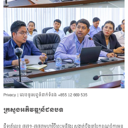
Privacy
| លេខទូរសព្ទទំនាក់ទំនង
+855 12 669 535
ក្រសួងអភិវឌ្ឍន៍ជនបទ
ដីឡូត៍លេខ ៧៧១-៧៧៣មហាវិថីព្រះមុនីវង្ស សង្កាត់បឹងត្របែកខណ្ឌចំការមន