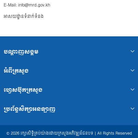
E-Mail: info@mrd.gov.kh
អាសយដ្ឋានទំនាក់ទំនង
បណ្ដាញសង្គម
អំពីក្រសួង
ហ្វេសប៊ុកក្រសួង
ប្រព័ន្ធសិក្សាអនឡាញ
© 2026 រក្សាសិទ្ធិគ្រប់យ៉ាងដោយក្រសួងអភិវឌ្ឍន៍ជនបទ | All Rights Reserved