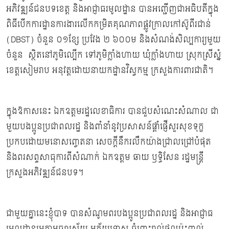
អភិវឌ្ឍន៍ជនបទខេត្ត និងអាជ្ញាធរមូលដ្ឋាន បានអញ្ជើញជាអធិបតីក្នុង
ពិធីបើកការដ្ឋានការងារលើកកម្រិតគុណភាពផ្លូវក្រាលកៅស៊ូពីរជាន់
(DBST) ចំនួន ០១ខ្សែ ប្រវែង ២ ៦០០ម និងសំណង់សិល្បការ្យមួយ
ចំនួន ស្ថិតនៅភូមិល្បើក ទៅភូមិក្លាំងហាយ ឃុំក្លាំងហាយ ស្រុកស្រីស្នំ
ខេត្តសៀមរាប អនុវត្តដោយនាយកដ្ឋានវិស្វកម្ម ក្រសួងការពារជាតិ។
ក្នុងឱកាសនេះ ឯកឧត្តមរដ្ឋលេខាធិការ បានជួបសំណេះសំណាល ជា
មួយបងប្អូនប្រជាពលរដ្ឋ និងពាំនាំនូវប្រសាសន៍ផ្តាំផ្ញើសួរសុខទុក្ខ
ប្រកបដោយមនោសញ្ចេតនា សេចក្តីនឹករលឹកយ៉ាងជ្រាលជ្រៅបំផុត
និងពរសព្ទសាធុការពីសំណាក់ ឯកឧត្តម ឆាយ ឫទ្ធិសែន រដ្ឋមន្រ្តី
ក្រសួងអភិវឌ្ឍន៍ជនបទ។
ជាមួយគ្នានេះខ្ញុំបាទ បានសំណូមពរបងប្អូនប្រជាពលរដ្ឋ និងអាជ្ញាធ
រមូលដ្ឋានមេត្តាអធ្យាស្រ័យ អភ័យទោស ចំពោះរាល់ផលប៉ះពាល់