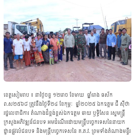
ខេត្តសៀមរាប ៖ នាថ្ងៃចន្ទ ១២រោច ខែមាឃ ឆ្នាំរោង ឆស័ក
ព.ស២៥៦៨ ត្រូវនឹងថ្ងៃទី២៤ ខែកុម្ភៈ ឆ្នាំ២០២៥ ឯកឧត្តម ជី សុីថា
រដ្ឋលេខាធិការ តំណាងដ៏ខ្ពង់ខ្ពស់ឯកឧត្តម ឆាយ ឫទ្ធិសែន រស្ឋមន្ត្រី
ក្រសួងអភិវឌ្ឍន៍ជនបទ អមដំណើរដោយមន្រ្តីបច្ចេកទេសនៃនាយក
ដ្ឋានផ្លូវលំជនបទ និងមន្រ្តីបច្ចេកទេសនៃ គ.ត.វ. ព្រមទាំងតំណាងមន្ទីរ