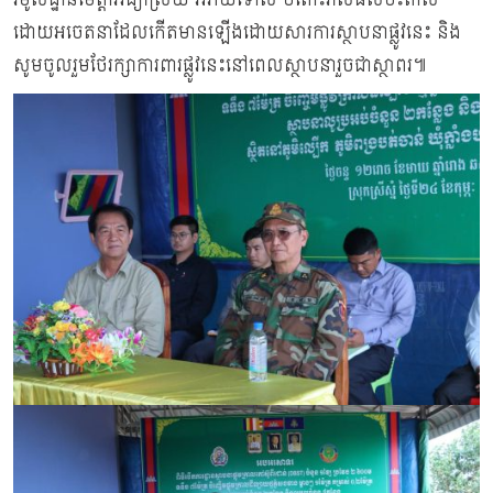
ដោយអចេតនាដែលកើតមានឡើងដោយសារការស្ថាបនាផ្លូវនេះ និង
សូមចូលរួមថែរក្សាការពារផ្លូវនេះនៅពេលស្ថាបនារួចជាស្ថាពរ៕