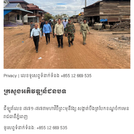
Privacy
| លេខទូរសព្ទទំនាក់ទំនង
+855 12 669 535
ក្រសួងអភិវឌ្ឍន៍ជនបទ
ដីឡូត៍លេខ ៧៧១-៧៧៣មហាវិថីព្រះមុនីវង្ស សង្កាត់បឹងត្របែកខណ្ឌចំការមន
រាជធានីភ្នំពេញ
ទូរសព្ទទំនាក់ទំនង: +855 12 669 535