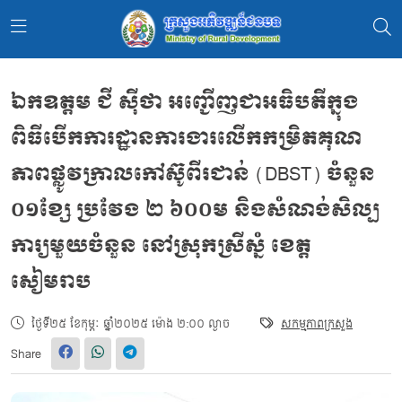
ឯកឧត្តម ជី សុីថា អញ្ជើញជាអធិបតីក្នុង
ពិធីបើកការដ្ឋានការងារលើកកម្រិតគុណ
ភាពផ្លូវក្រាលកៅស៊ូពីរជាន់ (DBST) ចំនួន
០១ខ្សែ ប្រវែង ២ ៦០០ម និងសំណង់សិល្ប
ការ្យមួយចំនួន នៅស្រុកស្រីស្នំ ខេត្ត
សៀមរាប
ថ្ងៃទី២៥ ខែកុម្ភៈ ឆ្នាំ២០២៥ ម៉ោង ២:០០ ល្ងាច
សកម្មភាពក្រសួង
Share