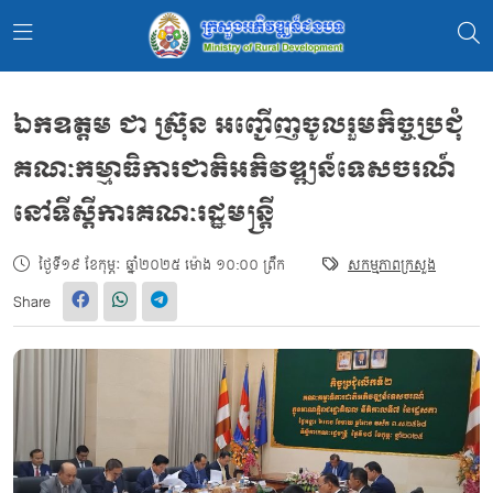
ឯកឧត្តម ជា ស៊្រុន អញ្ជើញចូលរួមកិច្ចប្រជុំ
គណៈកម្មាធិការជាតិអភិវឌ្ឍន៍ទេសចរណ៍
នៅទីស្ដីការគណៈរដ្ឋមន្ដ្រី
ថ្ងៃទី១៩ ខែកុម្ភៈ ឆ្នាំ២០២៥ ម៉ោង ១០:០០ ព្រឹក
សកម្មភាពក្រសួង
Share