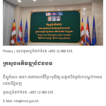
Privacy
| លេខទូរសព្ទទំនាក់ទំនង
+855 12 669 535
ក្រសួងអភិវឌ្ឍន៍ជនបទ
ដីឡូត៍លេខ ៧៧១-៧៧៣មហាវិថីព្រះមុនីវង្ស សង្កាត់បឹងត្របែកខណ្ឌចំការមន
រាជធានីភ្នំពេញ
ទូរសព្ទទំនាក់ទំនង: +855 12 669 535
E-Mail: info@mrd.gov.kh