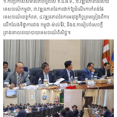
១.ការប្រកាសសមាសភាពថ្មីរបស់ គ.ជ.អ.ទ., ២.វឌ្ឍនភាពនៃវិស័យ
ទេសចរណ៍កម្ពុជា, ៣.វឌ្ឍនភាពនៃការដាក់ឱ្យដំណើរការកំពង់ផែ
ទេសចរណ៍ខេត្តកំពត, ៤.វឌ្ឍនភាពនៃការអនុវត្តកិច្ចព្រមព្រៀងពីការ
លើកលែងទិដ្ឋាការរវាង កម្ពុជា-ម៉ាល់ឌីវ, និង៥.ការរៀបចំសេចក្តី
ព្រាងគោលនយោបាយទេសចរណ៍ពិសិដ្ឋ៕