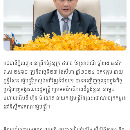
រាជធានីភ្នំពេញ៖ នាព្រឹកថ្ងៃសុក្រ ៤រោច ខែស្រាពណ៍ ឆ្នាំរោង ឆស័ក
ព.ស.២៥៦៨ ត្រូវនឹងថ្ងៃទី២៣ ខែសីហា ឆ្នាំ២០២៤ ឯកឧត្តម ឆាយ
ឫទ្ធិសែន រដ្ឋមន្ត្រីក្រសួងអភិវឌ្ឍន៍ជនបទ បានអញ្ជើញចូលរួមក្នុងកិច្ច
ប្រជុំពេញអង្គគណៈរដ្ឋមន្ត្រី ក្រោមអធិបតីភាពដ៏ខ្ពង់ខ្ពស់ សម្តេច
មហាបវរធិបតី ហ៊ុន ម៉ាណែត នាយករដ្ឋមន្ត្រីនៃព្រះរាជាណាចក្រកម្ពុជា
នៅទីស្តីការគណៈរដ្ឋមន្ត្រី។