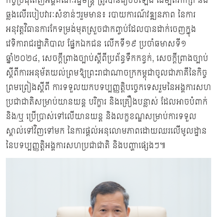
កិច្ចប្រជុំពេញអង្គគណៈរដ្ឋមន្ត្រី ត្រូវបានរៀបចំឡើង ដើម្បីពិភាក្សា និង
ឆ្លងលើរបៀបវារៈសំខាន់ៗរួមមាន៖ របាយការណ៍វឌ្ឍនភាព នៃការ
អនុវត្តវិធានការកែទម្រង់មុតស្រួចជាកញ្ចប់ដែលបានដាក់ចេញក្នុង
វេទិការាជរដ្ឋាភិបាល ផ្នែកឯកជន លើកទី១៩ ប្រចាំឆមាសទី១
ឆ្នាំ២០២៤, សេចក្តីព្រាងច្បាប់ស្តីពីប្រព័ន្ធទឹកកខ្វក់, សេចក្តីព្រាងច្បាប់
ស្តីពីការអនុម័តយល់ព្រមឱ្យព្រះរាជាណាចក្រកម្ពុជាចូលជាភាគីនៃកិច្ច
ព្រមព្រៀងស្តីពី ការទទួលយកបទប្បញ្ញត្តិបច្ចេកទេសរួមនៃអង្គការសហ
ប្រជាជាតិសម្រាប់យានយន្ត បរិក្ខារ និងគ្រឿងបន្លាស់ ដែលអាចបំពាក់
និង/ឬ ប្រើប្រាស់ទៅលើយានយន្ត និងលក្ខខណ្ឌសម្រាប់ការទទួល
ស្គាល់ទៅវិញទៅមក នៃការផ្តល់អនុលោមភាពដោយឈរលើមូលដ្ឋាន
នៃបទប្បញ្ញត្តិអង្គការសហប្រជាជាតិ និងបញ្ហាផ្សេងៗ៕