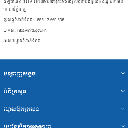
ដីឡូត៍លេខ ៧៧១-៧៧៣មហាវិថីព្រះមុនីវង្ស សង្កាត់បឹងត្របែកខណ្ឌចំការមន
រាជធានីភ្នំពេញ
ទូរសព្ទទំនាក់ទំនង: +855 12 669 535
E-Mail: info@mrd.gov.kh
អាសយដ្ឋានទំនាក់ទំនង
បណ្ដាញសង្គម
អំពីក្រសួង
ហ្វេសប៊ុកក្រសួង
ប្រព័ន្ធសិក្សាអនឡាញ