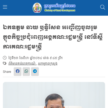
ឯកឧត្តម ឆាយ ឫទ្ធិសែន អញ្ជើញចូលរួម
ក្នុងកិច្ចប្រជុំពេញអង្គគណៈរដ្ឋមន្ត្រី នៅទីស្តី
ការគណៈរដ្ឋមន្ត្រី
ថ្ងៃទី២៣ ខែសីហា ឆ្នាំ២០២៤ ម៉ោង ៩:៤៥ ព្រឹក
ព័ត៌មានទាន់ហេតុការណ៍
,
សកម្មភាពក្រសួង
Share