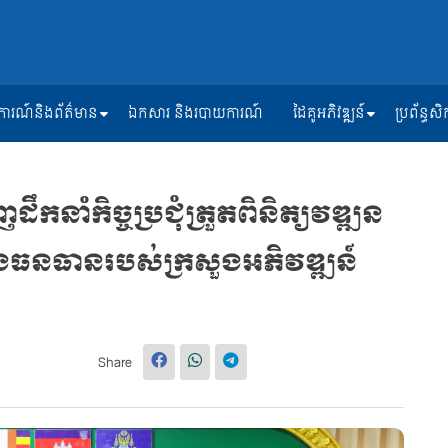
ត្តិការណ៍និងព័ត៌មាន
ឯកសារ និងរបាយការណ៍
ដៃគូអភិវឌ្ឍន៍
ប្រព័ន្ធ
កនាំកិច្ចប្រជុំត្រួតពិនិត្យវឌ្ឍន
ងធនធានរបស់ក្រសួងអភិវឌ្ឍន៍
Share