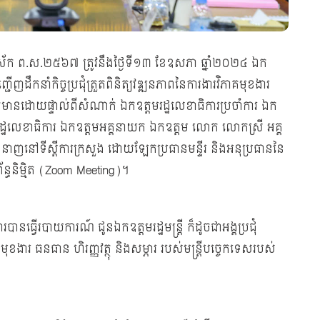
ោង ឆស័ក ព.ស.២៥៦៧ ត្រូវនឹងថ្ងៃទី១៣ ខែឧសភា ឆ្នាំ២០២៤ ឯក
ជើញដឹកនាំកិច្ចប្រជុំត្រួតពិនិត្យវឌ្ឍនភាពនៃការងារវិភាគមុខងារ
ានដោយផ្ទាល់ពីសំណាក់ ឯកឧត្តមរដ្ឋលេខាធិការប្រចាំការ ឯក
រដ្ឋលេខាធិការ ឯកឧត្តមអគ្គនាយក ឯកឧត្តម លោក លោកស្រី អគ្គ
រីជំនាញនៅទីស្ដីការក្រសួង ដោយឡែកប្រធានមន្ទីរ និងអនុប្រធាននៃ
័ន្ធនិម្មិត (Zoom Meeting)។
បានធ្វើរបាយការណ៍ ជូនឯកឧត្តមរដ្ឋមន្ត្រី ក៏ដូចជាអង្គប្រជុំ
មុខងារ ធនធាន ហិរញ្ញវត្ថុ និងសម្ភារ របស់មន្ត្រីបច្ចេកទេសរបស់