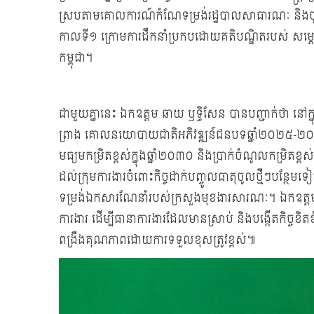
ស្របតាមគោលការណ៍កំណែទម្រង់រដ្ឋបាលសាធារណៈ និងចូ
កាលទី១ ក្រោមការដឹកនាំប្រកបដោយគតិបណ្ឌិតរបស់ សម្តេច
កម្ពុជា។
ជាមួយគ្នានេះ ឯកឧត្តម ឆាយ ឫទ្ធិសែន បានបញ្ជាក់ថា នៅក្
ព្រាង គោលនយោបាយជាតិអភិវឌ្ឍន៍ជនបទឆ្នាំ២០២៥-២០៣៥ ដ
មធ្យមកម្រិតខ្ពស់ក្នុងឆ្នាំ២០៣០ និងប្រាក់ចំណូលកម្រិតខ្ព
ដល់ក្រុមការងារចំពោះកិច្ចដាក់បញ្ចូលធាតុចូលថ្មីៗបន្
ទម្រង់ឯកសារណែនាំរបស់ក្រសួងមុខងារសារណៈ។ ឯកឧត្តមរដ្ឋមន្ត្រ
ការងារ ដើម្បីធានាការងារដែលមានស្រាប់ និងបង្កើតកិច្ចខិតខ
ពង្រឹងគុណភាពដោយការទទួលខុសត្រូវខ្ពស់៕