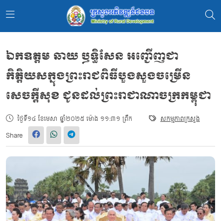
ឯកឧត្តម ឆាយ ឫទ្ធិសែន អញ្ជើញជា
កិត្តិយសក្នុងព្រះរាជពិធីបួងសួងចម្រើន
សេចក្តីសុខ ជូនដល់ព្រះរាជាណាចក្រកម្ពុជា
ថ្ងៃទី១៤ ខែមេសា ឆ្នាំ២០២៥ ម៉ោង ១១:៣១ ព្រឹក
សកម្មភាពក្រសួង
Share