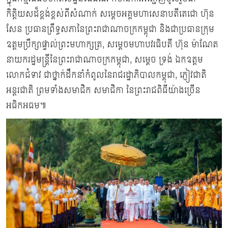
កិត្តិយសដ៏ខ្ពង់ខ្ពស់ពីសំណាក់ សម្តេចអគ្គមហាសេនាបតីតេជោ ហ៊ុន
សែន ប្រធានព្រឹទ្ធសភានៃព្រះរាជាណាចក្រកម្ពុជា និងជាប្រធានក្រុម
ឧត្តមប្រឹក្សាផ្ទាល់ព្រះមហាក្សត្រ, សម្តេចមហាបវរធិបតី ហ៊ុន ម៉ាណែត
នាយករដ្ឋមន្ត្រីនៃព្រះរាជាណាចក្រកម្ពុជា, សម្ដេច ទ្រង់ ឯកឧត្តម
លោកជំទាវ ជាថ្នាក់ដឹកនាំកំពូលនៃរាជរដ្ឋាភិបាលកម្ពុជា, ភ្ញៀវជាតិ
អន្តរជាតិ ព្រមទាំងសមាជិក សមាជិកា នៃព្រះរាជពិធីយ៉ាងច្រើន
អធិកអធម៕