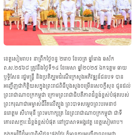
ខេត្តសៀមរាប៖ នាព្រឹកថ្ងៃចន្ទ ២រោច ខែចេត្រ ឆ្នាំរោង ឆស័ក
ព.ស.២៥៦៨ ត្រូវនឹងថ្ងៃទី១៤ ខែមេសា ឆ្នាំ២០២៥ ឯកឧត្តម ឆាយ
ឫទ្ធិសែន រដ្ឋមន្ត្រី និងប្រតិភូរួមដំណើរក្រសួងអភិវឌ្ឍន៍ជនបទ បាន
អញ្ជើញជាកិត្តិយសក្នុងព្រះរាជពិធីបួងសួងចម្រើនសេចក្តីសុខ ជូនដល់
ព្រះរាជាណាចក្រកម្ពុជា ក្រោមព្រះរាជាធិបតីភាពដ៏ខ្ពង់ខ្ពស់បំផុតរបស់
ព្រះករុណាជាអម្ចាស់ជីវិតលើត្បូង ព្រះបាទសម្តេចព្រះបរមនាថ
នរោត្តម សីហមុនី ព្រះមហាក្សត្រ នៃព្រះរាជាណាចក្រកម្ពុជា ជាទី
គោរពសក្ការៈដ៏ខ្ពង់ខ្ពស់បំផុត នៅប្រាសាទអង្គរវត្ត ខេត្តសៀមរាប។
ក្នុងកម្មវិធីដ៏មហាពិសិដ្ឋនះផងដែរ ក៏មានការអញ្ជើញចូលរួមជា