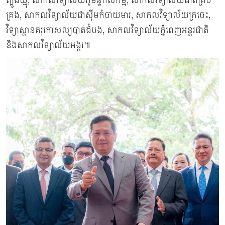
ត្បូងឃ្មុំ, សាកលវិទ្យាល័យភូមិន្ទកសិកម្ម, សាកលវិទ្យាល័យជាតិគ្រប់
គ្រង, សាកលវិទ្យាល័យជាស៊ីមកំចាយមារ, សាកលវិទ្យាល័យក្រចេះ,
វិទ្យាស្ថានគរុកោសល្យបាត់ដំបង, សាកលវិទ្យាល័យភ្នំពេញអន្តរជាតិ
និងសាកលវិទ្យាល័យអង្គរ៕