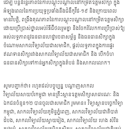
ដើម្បី បន្តនិរន្តរភាពនៃការបណ្តុះបណ្តាលនៅកម្រិតឧត្ដមសិក្សា ក្នុង
អំឡុងពេលនៃការប្រយុទ្ធប្រឆាំងនឹងជំងឺកូវីដ-១៩ និងក្រោយពេល
មានវិបត្តិ, ពង្រឹងគុណភាពនៃការបណ្តុះបណ្តាលនៅកម្រិតឧត្តមសិក្សា
ដោយប្រើប្រាស់ថ្នាលអប់រំឌីជីថលរួមគ្នា និងចែករំលែកការប្រើប្រាស់ឱ្យ
អស់លទ្ធភាពនូវធនធានហេដ្ឋារចនាសម្ព័ន្ធ និងធនធានសិក្សាក្នុង
ចំណោមសាកលវិទ្យាល័យជាសមាជិក, ផ្ដល់លទ្ធភាពក្នុងការផ្ទេរ
ឥណទានសិក្សារវាងសាកលវិទ្យាល័យជាសមាជិក និង បើកចំហ
ធនធានសិក្សាទៅកាន់អ្នកសិក្សាក្នុងតំបន់ និងសាកលលោក។
សូមបញ្ជាក់ថា៖ រហូតដល់បច្ចុប្បន្ន បណ្ដាញសាកល
វិទ្យាល័យសាយប័រកម្ពុជា មានគ្រឹះស្ថានឧត្តមសិក្សាសាធារណៈ និង
ឯកជនចំនួន១២ បានចូលជាសមាជិក រួមមាន៖ វិទ្យាស្ថានបច្ចេកវិទ្យា
កម្ពុជា, សាកលវិទ្យាល័យភូមិន្ទភ្នំពេញ, សាកលវិទ្យាល័យជាតិបាត់
ដំបង, សាកលវិទ្យាល័យស្វាយរៀង, សាកលវិទ្យាល័យ ហេង សំរិន