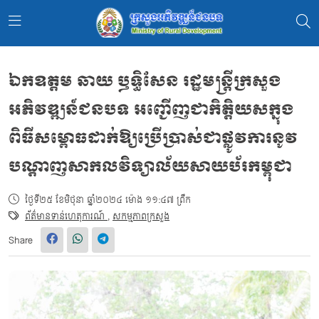
ឯកឧត្តម ឆាយ ឫទ្ធិសែន រដ្ឋមន្ត្រីក្រសួង
អភិវឌ្ឍន៍ជនបទ អញ្ជើញជាកិត្តិយសក្នុង
ពិធីសម្ពោធដាក់ឱ្យប្រើប្រាស់ជាផ្លូវការនូវ
បណ្តាញសាកលវិទ្យាល័យសាយប័រកម្ពុជា
ថ្ងៃទី២៥ ខែមិថុនា ឆ្នាំ២០២៤ ម៉ោង ១១:៤៧ ព្រឹក
ព័ត៌មានទាន់ហេតុការណ៍
,
សកម្មភាពក្រសួង
Share