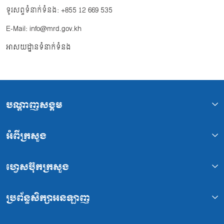
ទូរសព្ទទំនាក់ទំនង: +855 12 669 535
E-Mail: info@mrd.gov.kh
អាសយដ្ឋានទំនាក់ទំនង
បណ្ដាញសង្គម
អំពីក្រសួង
ហ្វេសប៊ុកក្រសួង
ប្រព័ន្ធសិក្សាអនឡាញ