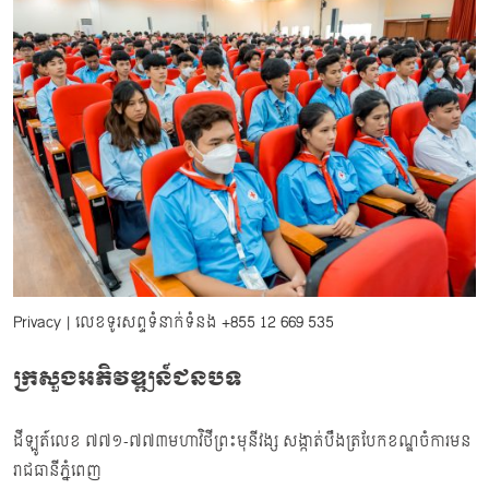
Privacy
| លេខទូរសព្ទទំនាក់ទំនង
+855 12 669 535
ក្រសួងអភិវឌ្ឍន៍ជនបទ
ដីឡូត៍លេខ ៧៧១-៧៧៣មហាវិថីព្រះមុនីវង្ស សង្កាត់បឹងត្របែកខណ្ឌចំការមន
រាជធានីភ្នំពេញ