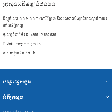
ក្រសួងអភិវឌ្ឍន៍ជនបទ
ដីឡូត៍លេខ ៧៧១-៧៧៣មហាវិថីព្រះមុនីវង្ស សង្កាត់បឹងត្របែកខណ្ឌចំការមន
រាជធានីភ្នំពេញ
ទូរសព្ទទំនាក់ទំនង: +855 12 669 535
E-Mail: info@mrd.gov.kh
អាសយដ្ឋានទំនាក់ទំនង
បណ្ដាញសង្គម
អំពីក្រសួង