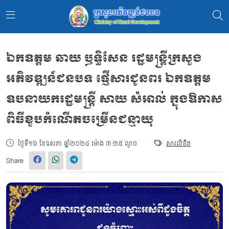
ឯកឧត្តម ឆាយ ឫទ្ធិសែន រដ្ឋមន្ត្រីក្រសួង
អភិវឌ្ឍន៍ជនបទ ផ្ញើសារជូនពរ ឯកឧត្តម
ឧបនាយករដ្ឋមន្ដ្រី សាយ សំអាល់ ក្នុងឱកាស
ពិធីខួបកំណើតចម្រើនជន្មាយុ
ថ្ងៃទី១៦ ខែឧសភា ឆ្នាំ២០២៤ ម៉ោង ៣:២៥ ល្ងាច
សារលិខិត
Share