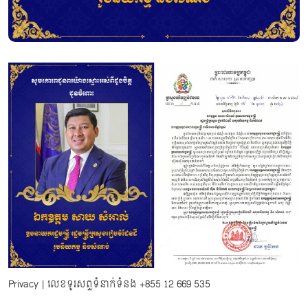
Privacy
| លេខទូរសព្ទទំនាក់ទំនង
+855 12 669 535