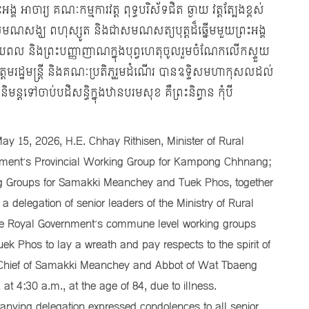
គ អាចារ្យ គណៈកម្មការវត្ត ពុទ្ធបរិស័ទជិត ឆ្ងាយ វត្តត្បែងខ្ពស់
្សសមណសង្ឃ ពហុស្សូត និងជាសមណសត្យបុត្តដ៏ឆ្នើមមួយព្រះអង្គ
ះកាយពល និងព្រះបញ្ញាញាណក្នុងបុព្វហេតុចូលរួមចំណែកលើកស្ទួយ
ត្តមរដ្ឋមន្ដ្រី និងគណៈប្រតិភូរួមដំណើរ បានឧទ្ទិសមហាកុសលដល់
ន្តទៅចាប់បដិសន្ធិក្នុងឋានបរមសុខ គឺព្រះនិព្វាន កុំបី
 15, 2026, H.E. Chhay Rithisen, Minister of Rural
nment’s Provincial Working Group for Kampong Chhnang;
ng Groups for Samakki Meanchey and Tuek Phos, together
 delegation of senior leaders of the Ministry of Rural
e Royal Government’s commune level working groups
Phos to lay a wreath and pay respects to the spirit of
 Chief of Samakki Meanchey and Abbot of Wat Tbaeng
4:30 a.m., at the age of 84, due to illness.
panying delegation expressed condolences to all senior