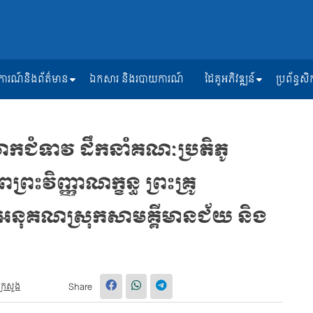
ត្តិការណ៍និងព័ត៌មាន
ឯកសារ និងរបាយការណ៍
ដៃគូអភិវឌ្ឍន៍
ប្រព័ន្ធ
ោកជំទាវ ដឹកនាំគណៈប្រតិភូ
រះវិញ្ញាណក្ខន្ធ ព្រះគ្រូ
នុគណស្រុកសាមគ្គីមានជ័យ និង
ក្រសួង
Share