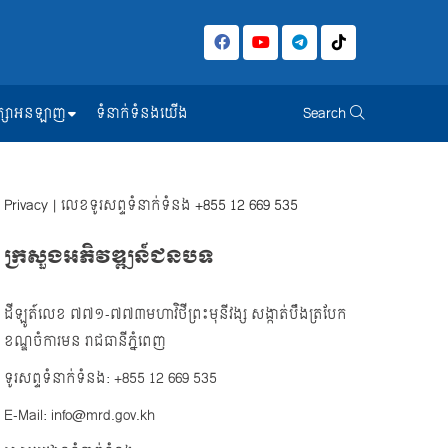
សិក្សាអនឡាញ
ទំនាក់ទំនងយើង
Search
Privacy
| លេខទូរសព្ទទំនាក់ទំនង
+855 12 669 535
ក្រសួងអភិវឌ្ឍន៍ជនបទ
ដីឡូត៍លេខ ៧៧១-៧៧៣មហាវិថីព្រះមុនីវង្ស សង្កាត់បឹងត្របែក
ខណ្ឌចំការមន រាជធានីភ្នំពេញ
ទូរសព្ទទំនាក់ទំនង: +855 12 669 535
E-Mail: info@mrd.gov.kh