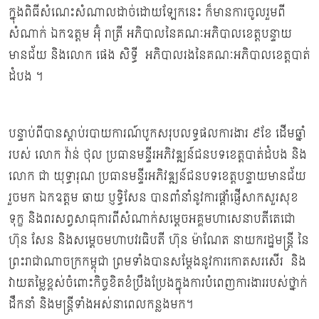
ក្នុងពិធីសំណេះសំណាលដាច់ដោយឡែកនេះ ក៏មានការចូលរួមពី
សំណាក់ ឯកឧត្ដម អ៊ុំ រាត្រី អភិបាលនៃគណៈអភិបាលខេត្តបន្ទាយ
មានជ័យ និងលោក ផេង សិទ្ធី អភិបាលរងនៃគណៈអភិបាលខេត្តបាត់
ដំបង ។
បន្ទាប់ពីបានស្ដាប់របាយការណ៍បូកសរុបលទ្ធផលការងារ ៩ខែ ដើមឆ្នាំ
របស់ លោក វ៉ាន់ ថុល ប្រធានមន្ទីរអភិវឌ្ឍន៍ជនបទខេត្តបាត់ដំបង និង
លោក ជា យុទ្ធារុណ ប្រធានមន្ទីរអភិវឌ្ឍន៍ជនបទខេត្តបន្ទាយមានជ័យ
រួចមក ឯកឧត្ដម ឆាយ ប្ញទ្ធិសែន បានពាំនាំនូវការផ្ដាំផ្ញើសាកសួរសុខ
ទុក្ខ និងពរសព្វសាធុការពីសំណាក់សម្តេចអគ្គមហាសេនាបតីតេជោ
ហ៊ុន សែន និងសម្តេចមហាបវរធិបតី ហ៊ុន ម៉ាណែត នាយករដ្ឋមន្រ្ដី នៃ
ព្រះរាជាណាចក្រកម្ពុជា ព្រមទាំងបានសម្ដែងនូវការកោតសរសើរ និង
វាយតម្លៃខ្ពស់ចំពោះកិច្ចខិតខំប្រឹងប្រែងក្នុងការបំពេញការងាររបស់ថ្នាក់
ដឹកនាំ និងមន្ត្រីទាំងអស់នាពេលកន្លងមក។