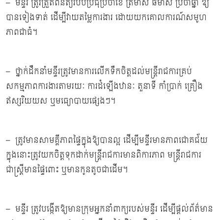
– មន្ទីរ ត្រូវត្រួតពិនិត្យរបបប្រជុំប្រចាំខែ ត្រីមាស ឆមាស ប្រចាំឆ្នាំ ឱ្យ
បានទៀងទាត់ ដើម្បីវាយតម្លៃការងារ ដោយយកគោលការណ៍សមូហ
ភាពជាធំ។
– ថ្នាក់ដឹកនាំមន្ទីរត្រូវមានការលើកទឹកចិត្តដល់មន្ត្រីរាជការគ្រប់
សកម្មភាពការងារតាមរយៈ ការដំឡើងឋានៈ តួនាទី កាំប្រាក់ គ្រឿង
ឥស្សរិយយស ឬមធ្យោបាយផ្សេងៗ។
– ត្រូវមានសាមគ្គីភាពផ្ទៃក្នុងឱ្យបានល្អ ដើម្បីមន្ទីរមានភាពជោគជ័យ
ក្នុងនោះត្រូវយកចិត្តទុកដាក់មន្ត្រីរាជការមានពិការភាព មន្ដ្រីរាជការ
ជាស្រ្ដីមានផ្ទៃពោះ ឬមានកូនតូចជាដើម។
– មន្ទីរ ត្រូវបង្កើតឱ្យមានក្រុមអ្នកនាំពាក្យរបស់មន្ទីរ ដើម្បីផ្ដល់ព័ត៌មាន