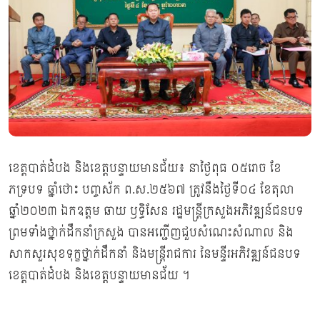
ខេត្តបាត់ដំបង និងខេត្តបន្ទាយមានជ័យ៖ នាថ្ងៃពុធ ០៥រោច ខែ
ភទ្របទ ឆ្នាំថោះ បញ្ចស័ក ព.ស.២៥៦៧ ត្រូវនឹងថ្ងៃទី០៤ ខែតុលា
ឆ្នាំ២០២៣ ឯកឧត្តម ឆាយ ឫទ្ធិសែន រដ្ឋមន្រ្ដីក្រសួងអភិវឌ្ឍន៍ជនបទ
ព្រមទាំងថ្នាក់ដឹកនាំក្រសួង បានអញ្ជើញជួបសំណេះសំណាល និង
សាកសួរសុខទុក្ខថ្នាក់ដឹកនាំ និងមន្ត្រីរាជការ នៃមន្ទីរអភិវឌ្ឍន៍ជនបទ
ខេត្តបាត់ដំបង និងខេត្តបន្ទាយមានជ័យ ។