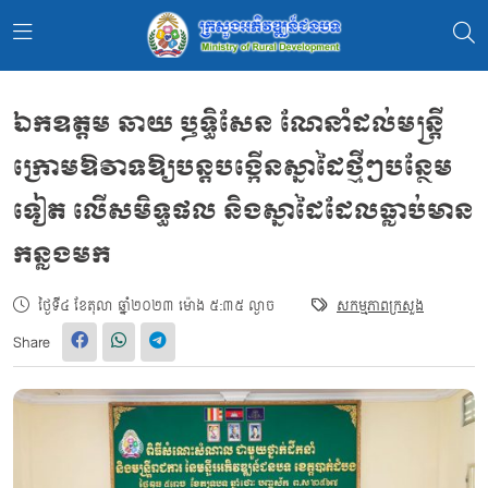
ឯកឧត្តម ឆាយ ឫទ្ធិសែន ណែនាំដល់មន្ត្រី
ក្រោមឱវាទឱ្យបន្តបង្កើនស្នាដៃថ្មីៗបន្ថែម
ទៀត លើសមិទ្ធផល និងស្នាដៃដែលធ្លាប់មាន
កន្លងមក
ថ្ងៃទី៤ ខែតុលា ឆ្នាំ២០២៣ ម៉ោង ៥:៣៥ ល្ងាច
សកម្មភាពក្រសួង
Share