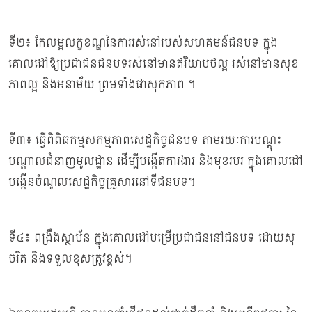
ទី២៖ កែលម្អលក្ខខណ្ឌនៃការរស់នៅរបស់សហគមន៍ជនបទ ក្នុង
គោលដៅឱ្យប្រជាជនជនបទរស់នៅមានឥរិយាបថល្អ រស់នៅមានសុខ
ភាពល្អ និងអនាម័យ ព្រមទាំងផាសុកភាព ។
ទី៣៖ ធ្វើពិពិធកម្មសកម្មភាពសេដ្ឋកិច្ចជនបទ តាមរយៈការបណ្តុះ
បណ្ដាលជំនាញមូលដ្ឋាន ដើម្បីបង្កើតការងារ និងមុខរបរ ក្នុងគោលដៅ
បង្កើនចំណូលសេដ្ឋកិច្ចគ្រួសារនៅទីជនបទ។
ទី៤៖ ពង្រឹងស្ថាប័ន ក្នុងគោលដៅបម្រើប្រជាជននៅជនបទ ដោយសុ
ចរិត និងទទួលខុសត្រូវខ្ពស់។