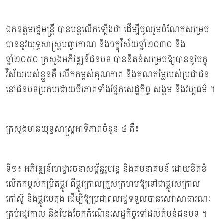
ឯកឧត្ដមរដ្ឋមន្ត្រី បានបន្តលើកឡើងថា ដើម្បីចូលរួមចំណែកសម្រេច
បាននូវយុទ្ធសាស្រ្តបញ្ចកោណ និងចក្ខុវិស័យឆ្នាំ២០៣០ និង
ឆ្នាំ២០៥០ ក្រសួងអភិវឌ្ឍន៍ជនបទ បានខិតខំសម្រេចឱ្យបាននូវចក្ខុ
វិស័យរបស់ខ្លួនគឺ លើកកម្ពស់គុណភាព និងគុណតម្លៃរបស់ប្រជាជន
នៅជនបទប្រកបដោយចីរភាពទាំងផ្នែកសេដ្ឋកិច្ច សង្គម និងវប្បធម៌ ។
ក្រសួងមានយុទ្ធសាស្ត្រអាទិភាពចំនួន ៤ គឺ៖
ទី១៖ អភិវឌ្ឍន៍ហេដ្ឋារចនាសម្ព័ន្ធរូបវន្ត និងគមនាគមន៍ ដោយខិតខំ
លើកកម្ពស់កម្រិតផ្លូវ ពីផ្លូវក្រាលក្រួសក្រហមឱ្យទៅជាផ្លូវសក្រាល
កៅស៊ូ និងផ្លូវបេតុង ដើម្បីឱ្យប្រជាពលរដ្ឋទទួលបានសេវាសាធារណៈ
គ្រប់រដូវកាល និងបែងចែកកំណើនសេដ្ឋកិច្ចទៅដល់តំបន់ជនបទ ។