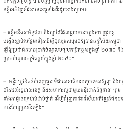
ឯកឧត្ដមរដ្ឋមន្រ្ដី បានបន្តផ្ដាំផ្ញើជូនដល់ថ្នាក់ដឹកនាំ និងមន្ត្រីរាជការ នៃ
មន្ទីរអភិវឌ្ឍន៍ជនបទខេត្តទាំងពីរដូចខាងក្រោម៖
– ទន្ទឹមនឹងសមិទ្ធផល និងស្នាដៃដែលធ្លាប់មានកន្លងមក ត្រូវបន្ត
បង្កើនស្នាដៃបន្ថែមទៀតដើម្បីចូលរួមសម្រេចឱ្យបានចក្ខុវិស័យកម្ពុជា
ធ្វើឱ្យប្រជាជនមានប្រាក់ចំណូលមធ្យមកម្រិតខ្ពស់ក្នុងឆ្នាំ ២០៣០ និង
ប្រាក់ចំណូលកម្រិតខ្ពស់ក្នុងឆ្នាំ ២០៥០។
– មន្ទីរ ត្រូវខិតខំបំពេញតួនាទីជាសេនាធិការបច្ចេកទេសឱ្យល្អ និងសុ
ចរិតដល់រដ្ឋបាលខេត្ត និងសហការល្អជាមួយមន្ទីរពាក់ព័ន្ធនានា ព្រម
ទាំងអាជ្ញាធរគ្រប់លំដាប់ថ្នាក់ ដើម្បីជំរុញការងារវិស័យអភិវឌ្ឍន៍ជនបទ
កាន់តែល្អប្រសើរឡើង។