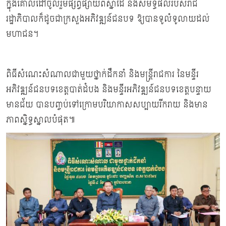
ក្នុងគោលដៅចូលរួមផ្សព្វផ្សាយពីស្នាដៃ និងសមិទ្ធផលរបស់រាជ
រដ្ឋាភិបាលក៏ដូចជាក្រសួងអភិវឌ្ឍន៍ជនបទ ឱ្យបានទូលំទូលាយដល់
មហាជន។
ពិធីសំណេះសំណាលជាមួយថ្នាក់ដឹកនាំ និងមន្ត្រីរាជការ នៃមន្ទីរ
អភិវឌ្ឍន៍ជនបទខេត្តបាត់ដំបង និងមន្ទីរអភិវឌ្ឍន៍ជនបទខេត្តបន្ទាយ
មានជ័យ បានបញ្ចប់ទៅក្រោមបរិយាកាសសប្បាយរីករាយ និងមាន
ភាពស្និទ្ធស្នាលបំផុត៕