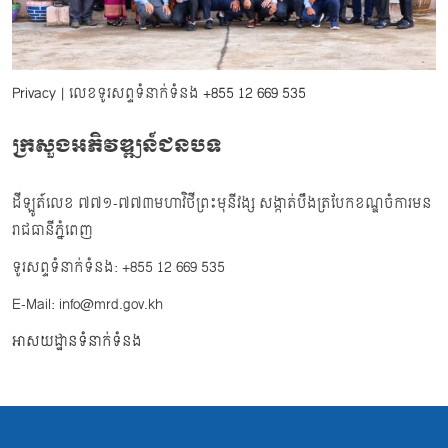
Privacy
| លេខទូរសព្ទទំនាក់ទំនង
+855 12 669 535
ក្រសួងអភិវឌ្ឍន៍ជនបទ
ដីឡូត៍លេខ ៧៧១-៧៧៣មហាវិថីព្រះមុនីវង្ស សង្កាត់បឹងត្របែកខណ្ឌចំការមន
រាជធានីភ្នំពេញ
ទូរសព្ទទំនាក់ទំនង: +855 12 669 535
E-Mail: info@mrd.gov.kh
អាសយដ្ឋានទំនាក់ទំនង