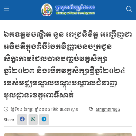
ឯកឧត្តមបណ្ឌិត នួន ពេជ្រនិមិត្ត អញ្ជើញជា
អធិបតីក្នុងពិធីចែកវិញ្ញាបនបត្រជូន
សិក្ខាកាមដែលបានបញ្ចប់វគ្គសិក្សា
ឆ្នាំ២០២៣ និងបើកវគ្គសិក្សាថ្មីឆ្នាំ២០២៤
របស់មជ្ឈមណ្ឌលបណ្តុះបណ្តាលជំនាញ
មូលដ្ឋានខេត្តពោធិ៍សាត់
ថ្ងៃទី១២ ខែកុម្ភៈ ឆ្នាំ២០២៤ ម៉ោង ៣:៥៧ ល្ងាច
សកម្មភាពក្រសួង
Share