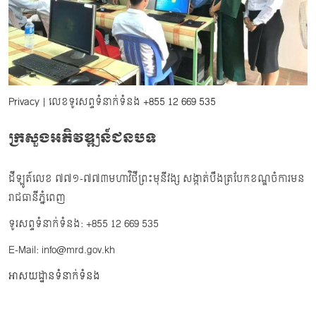
Privacy
| លេខទូរសព្ទទំនាក់ទំនង
+855 12 669 535
ក្រសួងអភិវឌ្ឍន៍ជនបទ
ដីឡូត៍លេខ ៧៧១-៧៧៣មហាវិថីព្រះមុនីវង្ស សង្កាត់បឹងត្របែកខណ្ឌចំការមន
រាជធានីភ្នំពេញ
ទូរសព្ទទំនាក់ទំនង: +855 12 669 535
E-Mail: info@mrd.gov.kh
អាសយដ្ឋានទំនាក់ទំនង