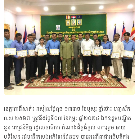
ខេត្តពោធិ៍សាត់៖ រសៀលថ្ងៃពុធ ១៣រោច ខែបុស្ស ឆ្នាំថោះ បញ្ចស័ក
ព.ស ២៥៦៧ ត្រូវនឹងថ្ងៃទី០៧ ខែកុម្ភៈ ឆ្នាំ២០២៤ ឯកឧត្តមបណ្ឌិត
នួន ពេជ្រនិមិត្ត រដ្ឋលេខាធិការ តំណាងដ៏ខ្ពង់ខ្ពស់ ឯកឧត្តម ឆាយ
ឫទ្ធិសែន រដ្ឋមន្រ្តីក្រសួងអភិវឌ្ឍន៍ជនបទ បានអញ្ជើញជាអធិបតីក្នុង