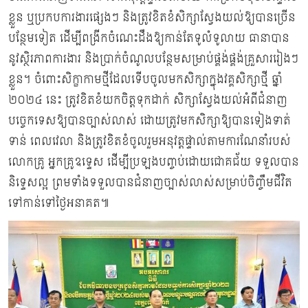
ខ្លួន ឬប្រកបការងារផ្សេងៗ និងត្រូវខិតខំសិក្សាស្វែងយល់ឱ្យបានច្រើន
បន្ថែមទៀត ដើម្បីពង្រីកចំណេះដឹងឱ្យកាន់តែទូលំទូលាយ ធានាបាន
នូវស្ថិរភាពការងារ និងប្រាក់ចំណូលបន្ថែមសម្រាប់ផ្គង់ផ្គង់គ្រួសាររៀងៗ
ខ្លួន។ ចំពោះសិក្ខាកាមថ្មីដែលទើបចូលមកសិក្សាក្នុងវគ្គសិក្សាថ្មី ឆ្នាំ
២០២៤ នេះ ត្រូវខិតខំយកចិត្តទុកដាក់ សិក្សាស្វែងយល់អំពីជំនាញ
បច្ចេកទេសឱ្យបានច្បាស់លាស់ ដោយត្រូវមកសិក្សាឱ្យបានទៀងទាត់
ទាន់ ពេលវេលា និងត្រូវខិតខំចូលរួមអនុវត្តផ្ទាល់តាមការណែនាំរបស់
លោកគ្រូ អ្នកគ្រូឧទ្ទេស ដើម្បីប្រឡងបញ្ចប់ដោយជោគជ័យ ទទួលបាន
និទ្ទេសល្អ ព្រមទាំងទទួលបានជំនាញច្បាស់លាស់សម្រាប់ចិញ្ចឹមជីវិត
ទៅកាន់ទៅថ្ងៃអនាគត៕