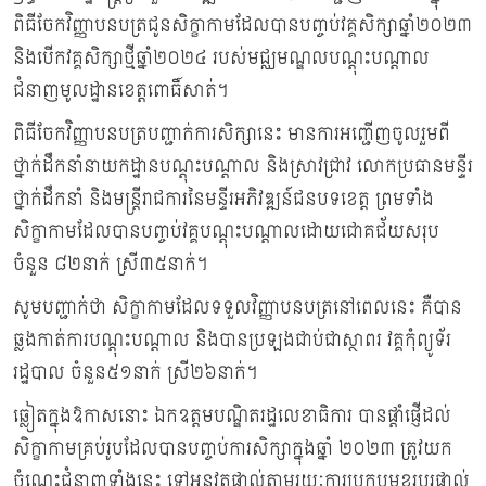
ពិធីចែកវិញ្ញាបនបត្រជូនសិក្ខាកាមដែលបានបញ្ចប់វគ្គសិក្សាឆ្នាំ២០២៣
និងបើកវគ្គសិក្សាថ្មីឆ្នាំ២០២៤ របស់មជ្ឈមណ្ឌលបណ្តុះបណ្តាល
ជំនាញមូលដ្ឋានខេត្តពោធិ៍សាត់។
ពិធីចែកវិញ្ញាបនបត្របញ្ជាក់ការសិក្សានេះ មានការអញ្ជើញចូលរួមពី
ថ្នាក់ដឹកនាំនាយកដ្ឋានបណ្តុះបណ្តាល និងស្រាវជ្រាវ លោកប្រធានមន្ទីរ
ថ្នាក់ដឹកនាំ និងមន្រ្តីរាជការនៃមន្ទីរអភិវឌ្ឍន៍ជនបទខេត្ត ព្រមទាំង
សិក្ខាកាមដែលបានបញ្ចប់វគ្គបណ្ដុះបណ្ដាលដោយជោគជ័យសរុប
ចំនួន ៨២នាក់ ស្រី៣៥នាក់។
សូមបញ្ជាក់ថា សិក្ខាកាមដែលទទួលវិញ្ញាបនបត្រនៅពេលនេះ គឺបាន
ឆ្លងកាត់ការបណ្ដុះបណ្ដាល និងបានប្រឡងជាប់ជាស្ថាពរ វគ្គកុំព្យូទ័រ
រដ្ឋបាល ចំនួន៥១នាក់ ស្រី២៦នាក់។
ឆ្លៀតក្នុងឱកាសនោះ ឯកឧត្តមបណ្ឌិតរដ្ឋលេខាធិការ បានផ្តាំផ្ញើដល់
សិក្ខាកាមគ្រប់រូបដែលបានបញ្ចប់ការសិក្សាក្នុងឆ្នាំ ២០២៣ ត្រូវយក
ចំណេះជំនាញទាំងនេះ ទៅអនុវត្តផ្ទាល់តាមរយៈការប្រកបមុខរបរផ្ទាល់