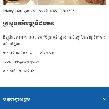
Privacy
| លេខទូរសព្ទទំនាក់ទំនង
+855 12 669 535
ក្រសួងអភិវឌ្ឍន៍ជនបទ
ដីឡូត៍លេខ ៧៧១-៧៧៣មហាវិថីព្រះមុនីវង្ស សង្កាត់បឹងត្របែកខណ្ឌចំការមន
រាជធានីភ្នំពេញ
ទូរសព្ទទំនាក់ទំនង: +855 12 669 535
E-Mail: info@mrd.gov.kh
អាសយដ្ឋានទំនាក់ទំនង
បណ្ដាញសង្គម