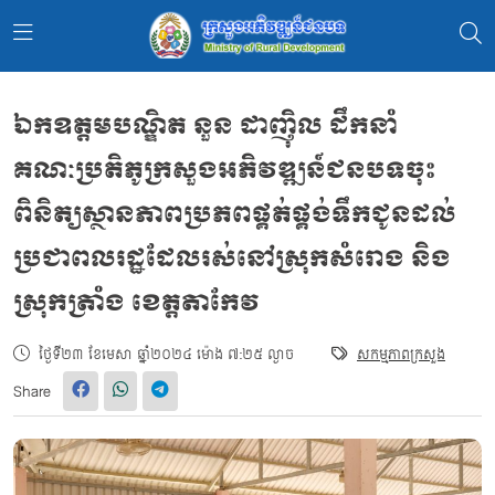
ឯកឧត្តមបណ្ឌិត នួន ដាញ៉ិល ដឹកនាំ
គណៈប្រតិភូក្រសួងអភិវឌ្ឍន៍ជនបទចុះ
ពិនិត្យស្ថានភាពប្រភពផ្គត់ផ្គង់ទឹកជូនដល់
ប្រជាពលរដ្ឋដែលរស់នៅស្រុកសំរោង និង
ស្រុកត្រាំង ខេត្តតាកែវ
ថ្ងៃទី២៣ ខែមេសា ឆ្នាំ២០២៤ ម៉ោង ៧:២៥ ល្ងាច
សកម្មភាពក្រសួង
Share