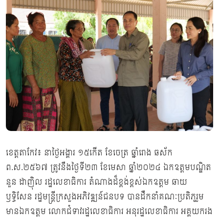
ខេត្តតាកែវ៖ នាថ្ងៃអង្គារ ១៥កើត ខែចេត្រ ឆ្នាំរោង ឆស័ក
ព.ស.២៥៦៧ ត្រូវនឹងថ្ងៃទី២៣ ខែមេសា ឆ្នាំ២០២៤ ឯកឧត្តមបណ្ឌិត
នួន ដាញ៉ិល រដ្ឋលេខាធិការ តំណាងដ៏ខ្ពង់ខ្ពស់ឯកឧត្តម ឆាយ
ឫទ្ធិសែន រដ្ឋមន្ត្រីក្រសួងអភិវឌ្ឍន៍ជនបទ បានដឹកនាំគណៈប្រតិភូរួម
មានឯកឧត្តម លោកជំទាវរដ្ឋលេខាធិការ អនុរដ្ឋលេខាធិការ អគ្គយករង