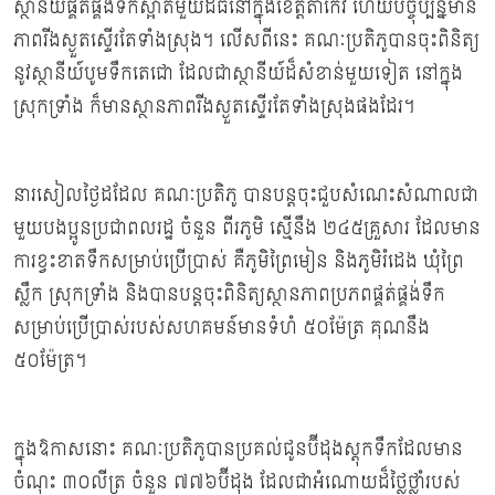
ស្ថានីយ៍ផ្គត់ផ្គង់ទឹកស្អាតមួយដ៏ធំនៅក្នុងខេត្តតាកែវ ហើយបច្ចុប្បន្នមាន
ភាពរីងស្ងួតស្ទើរតែទាំងស្រុង។ លើសពីនេះ គណៈប្រតិភូបានចុះពិនិត្យ
នូវស្ថានីយ៍បូមទឹកតេជោ ដែលជាស្ថានីយ៍ដ៏សំខាន់មួយទៀត នៅក្នុង
ស្រុកទ្រាំង ក៏មានស្ថានភាពរីងស្ងួតស្ទើរតែទាំងស្រុងផងដែរ។
នារសៀលថ្ងៃដដែល គណៈប្រតិភូ បានបន្ដចុះជួបសំណេះសំណាលជា
មួយបងប្អូនប្រជាពលរដ្ឋ ចំនួន ពីរភូមិ ស្មើនឹង ២៤៥គ្រួសារ ដែលមាន
ការខ្វះខាតទឹកសម្រាប់ប្រើប្រាស់ គឺភូមិព្រៃមៀន និងភូមិរំដេង ឃុំព្រៃ
ស្លឹក ស្រុកទ្រាំង និងបានបន្តចុះពិនិត្យស្ថានភាពប្រភពផ្គត់ផ្គង់ទឹក
សម្រាប់ប្រើប្រាស់របស់សហគមន៍មានទំហំ ៥០ម៉ែត្រ គុណនឹង
៥០ម៉ែត្រ។
ក្នុងឱកាសនោះ គណៈប្រតិភូបានប្រគល់ជូនប៊ីដុងស្តុកទឹកដែលមាន
ចំណុះ ៣០លីត្រ ចំនួន ៧៧៦ប៊ីដុង ដែលជាអំណោយដ៏ថ្លៃថ្លាំរបស់