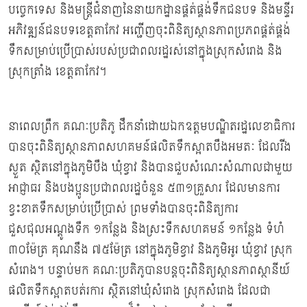
បច្ចេកទេស និងមន្ដ្រីជំនាញនៃនាយកដ្ឋានផ្គត់ផ្គង់ទឹកជនបទ និងមន្ទីរ
អភិវឌ្ឍន៍ជនបទខេត្តតាកែវ អញ្ជើញចុះពិនិត្យស្ថានភាពប្រភពផ្គត់ផ្គង់
ទឹកសម្រាប់ប្រើប្រាស់របស់ប្រជាពលរដ្ឋរស់នៅក្នុងស្រុកសំរោង និង
ស្រុកត្រាំង ខេត្តតាកែវ។
នាពេលព្រឹក គណៈប្រតិភូ ដឹកនាំដោយឯកឧត្តមបណ្ឌិតរដ្ឋលេខាធិការ
បានចុះពិនិត្យស្ថានភាពសហគមន៍ផលិតទឹកស្អាតបឹងអមតៈ ដែលរីង
ស្ងួត ស្ថិតនៅក្នុងភូមិបឹង ឃុំខ្វាវ និងបានជួបសំណេះសំណាលជាមួយ
អាជ្ញាធរ និងបងប្អូនប្រជាពលរដ្ឋចំនួន ៥៣១គ្រួសារ ដែលមានការ
ខ្វះខាតទឹកសម្រាប់ប្រើប្រាស់ ព្រមទាំងបានចុះពិនិត្យការ
ជួសជុលអណ្តូងទឹក ១កន្លែង និងស្រះទឹកសហគមន៍ ១កន្លែង ទំហំ
៣០ម៉ែត្រ គុណនឹង ៧៥ម៉ែត្រ នៅក្នុងភូមិខ្វាវ និងភូមិអូរ ឃុំខ្វាវ ស្រុក
សំរោង។ បន្ទាប់មក គណៈប្រតិភូបានបន្តចុះពិនិត្យស្ថានភាពស្ថានីយ៍
ផលិតទឹកស្អាតបត់រការ ស្ថិតនៅឃុំសំរោង ស្រុកសំរោង ដែលជា