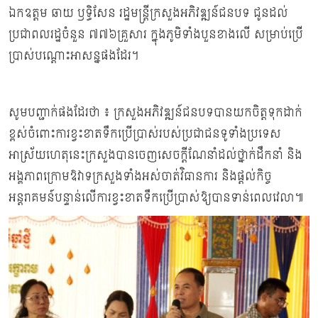
ឯកឧត្តម ឆាយ ឫទ្ធិសែន រដ្ឋមន្ត្រីក្រសួងអភិវឌ្ឍន៍ជនបទ ជូនដល់
ប្រជាពលរដ្ឋចំនួន ៧៧៦គ្រួសារ ក្នុងភូមិទាំងបួនខាងលើ សម្រាប់ប្រើ
ប្រាស់បណ្តោះអាសន្នផងដែរ។
សូមបញ្ជាក់ផងដែរថា ៖ ក្រសួងអភិវឌ្ឍន៍ជនបទបានយកចិត្តទុកដាក់
ខ្ពស់ចំពោះការខ្វះខាតទឹកប្រើប្រាស់របស់ប្រជាជនទូទាំងប្រទេស
អាស្រ័យហេតុនេះក្រសួងបានចេញសេចក្ដីណែនាំដល់ថ្នាក់ដឹកនាំ និង
អង្គភាពក្រោមឱវាទក្រសួងទាំងអស់ចាត់វិធានការ និងផ្តល់កិច្ច
អន្តរាគមន៍បន្ទាន់លើការខ្វះខាតទឹកប្រើប្រាស់ឱ្យបានទាន់ពេលវេលា៕