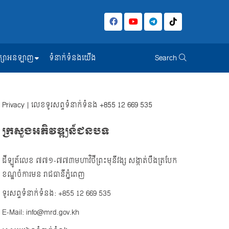
សិក្សាអនឡាញ
ទំនាក់ទំនងយើង
Search
Privacy
| លេខទូរសព្ទទំនាក់ទំនង
+855 12 669 535
ក្រសួងអភិវឌ្ឍន៍ជនបទ
ដីឡូត៍លេខ ៧៧១-៧៧៣មហាវិថីព្រះមុនីវង្ស សង្កាត់បឹងត្របែក
ខណ្ឌចំការមន រាជធានីភ្នំពេញ
ទូរសព្ទទំនាក់ទំនង: +855 12 669 535
E-Mail: info@mrd.gov.kh