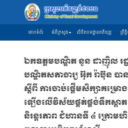
គេហទំព័រ
អំពីក្រសួង
លិខិតបទដ្ឋានគតិយុត្ត
ព្រឹ
ឯកឧត្តមបណ្ឌិត នួន ដាញ៉ិល រ
បណ្ឌិតសភាចារ្យ អ៊ុក រ៉ាប៊ុន ប
ស្តីពី ការចាប់ផ្តើមសិក្សាគម្រោង
ឡើងលើវិស័យផ្គត់ផ្គង់ទឹកស
និរន្តរភាព ជំហានទី ៤ ក្រោមហ