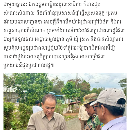
ជាមួយគ្នានេះ ឯកឧត្តមបណ្ឌិតរដ្ឋលេខាធិការ ក៏បានជួប
សំណេះសំណាល និងពាំនាំនូវប្រសាសន៍ផ្ដាំផ្ញើសួរសុខទុក្ខ ប្រកប
ដោយមនោសញ្ចេតនា សេចក្តីនឹករលឹកយ៉ាងជ្រាលជ្រៅបំផុត និងពរ
សព្ទសាធុការពីសំណាក់ ព្រមទាំងបានអំពាវនាវដល់ប្រជាពលរដ្ឋដែល
ជាអ្នកទទួលផល អាជ្ញាធរមូលដ្ឋាន ភូមិ ឃុំ ស្រុក និងបានសំណូមពរ
សូមឱ្យបងប្អូនប្រជាពលរដ្ឋជួយថែទាំផ្លូវនេះឱ្យបានដិតដល់ដើម្បី
ធានាថាផ្លូវនេះអាចប្រើប្រាស់បានយូរអង្វែង អាចបម្រើផល
ប្រយោជន៍ជូនប្រជាពលរដ្ឋ៕