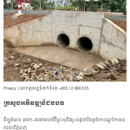
Privacy
| លេខទូរសព្ទទំនាក់ទំនង
+855 12 669 535
ក្រសួងអភិវឌ្ឍន៍ជនបទ
ដីឡូត៍លេខ ៧៧១-៧៧៣មហាវិថីព្រះមុនីវង្ស សង្កាត់បឹងត្របែកខណ្ឌចំការមន
រាជធានីភ្នំពេញ