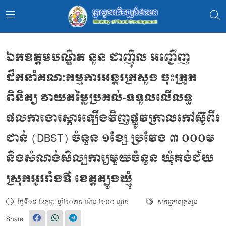
ឯកឧត្តមបណ្ឌិត នួន ដាញ៉ិល អញ្ជើញ
ដឹកនាំគណៈកម្មការអន្តរក្រសួង ចុះត្រួត
ពិនិត្យ វាយតម្លៃប្រគល់-ទទួលលើលទ្ធ
ផលការងារស្តារឡើងវិញផ្លូវក្រាលកៅស៊ូពីរ
ជាន់ (DBST) ចំនួន ១ខ្សែ ប្រវែង ៣ ០០០ម
និងសំណង់សិល្បការ្យមួយចំនួន ឃុំគង់ជ័យ
ស្រុកអូររាំងឪ ខេត្តត្បូងឃ្មុំ
ថ្ងៃទី១៨ ខែកុម្ភៈ ឆ្នាំ២០២៥ ម៉ោង ២:០០ ល្ងាច
សកម្មភាពក្រសួង
Share