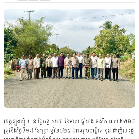
ខេត្តត្បូងឃ្មុំ ៖ នាថ្ងៃចន្ទ ៤រោច ខែមាឃ ឆ្នាំរោង ឆស័ក ព.ស.២៥៦៨
ត្រូវនឹងថ្ងៃទី១៧ ខែកុម្ភៈ ឆ្នាំ២០២៥ ឯកឧត្តមបណ្ឌិត នួន ដាញ៉ិល រដ្ឋ