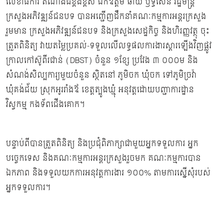
លេខាធិការ តំណាងដ៏ខ្ពង់ខ្ពស់ ឯកឧត្ដម ឆាយ ឫទ្ធិសែន រដ្ឋមន្ត្រី
ក្រសួងអភិវឌ្ឍន៍ជនបទ បានអញ្ជើញដឹកនាំគណៈកម្មការអន្តរក្រសួង
រួមមាន ក្រសួងអភិវឌ្ឍន៍ជនបទ និងក្រសួងសេដ្ឋកិច្ច និងហិរញ្ញវត្ថុ ចុះ
ត្រួតពិនិត្យ វាយតម្លៃប្រគល់-ទទួលលើលទ្ធផលការងារស្តារឡើងវិញផ្លូវ
ក្រាលកៅស៊ូពីរជាន់ (DBST) ចំនួន ១ខ្សែ ប្រវែង ៣ ០០០ម និង
សំណង់សិល្បការ្យមួយចំនួន ស្ថិតនៅ ភូមិចក ឃុំចក ទៅភូមិច្រវ៉ា
ឃុំគង់ជ័យ ស្រុកអូររាំងឪ ខេត្តត្បូងឃ្មុំ អនុវត្តដោយបញ្ជាការដ្ឋាន
វិស្វកម្ម កងទ័ពជើងគោក។
បន្ទាប់ពីបានត្រួតពិនិត្យ និងប្រជុំពិភាក្សាជាមួយអ្នកទទួលការ អ្នក
បច្ចេកទេស និងគណៈកម្មការអន្តរក្រសួងរួចមក គណៈកម្មការបាន
ឯកភាព និងទទួលយកការអនុវត្តការងារ ១០០% តាមការស្នើសុំរបស់
អ្នកទទួលការ។