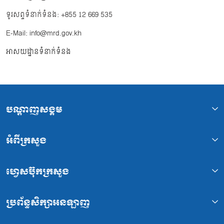
ទូរសព្ទទំនាក់ទំនង: +855 12 669 535
E-Mail: info@mrd.gov.kh
អាសយដ្ឋានទំនាក់ទំនង
បណ្ដាញសង្គម
អំពីក្រសួង
ហ្វេសប៊ុកក្រសួង
ប្រព័ន្ធសិក្សាអនឡាញ