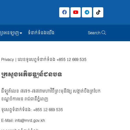
សិក្សាអនឡាញ
ទំនាក់ទំនងយើង
Search
Privacy
| លេខទូរសព្ទទំនាក់ទំនង
+855 12 669 535
ក្រសួងអភិវឌ្ឍន៍ជនបទ
ដីឡូត៍លេខ ៧៧១-៧៧៣មហាវិថីព្រះមុនីវង្ស សង្កាត់បឹងត្របែក
ខណ្ឌចំការមន រាជធានីភ្នំពេញ
ទូរសព្ទទំនាក់ទំនង: +855 12 669 535
E-Mail: info@mrd.gov.kh