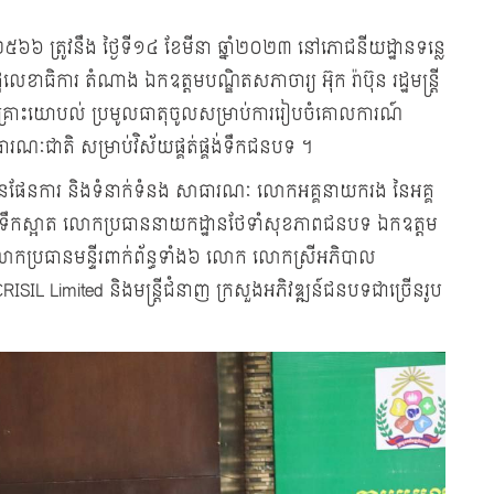
. ២៥៦៦ ត្រូវនឹង ថ្ងៃទី១៤ ខែមីនា ឆ្នាំ២០២៣ នៅភោជនីយដ្ឋានទន្លេ
្ឋលេខាធិការ តំណាង ឯកឧត្តមបណ្ឌិតសភាចារ្យ អ៊ុក រ៉ាប៊ុន រដ្ឋមន្រ្តី
ពិគ្រោះយោបល់ ប្រមូលធាតុចូលសម្រាប់ការរៀបចំគោលការណ៍
ាធារណៈជាតិ សម្រាប់វិស័យផ្គត់ផ្គង់ទឹកជនបទ ។
ឋានផែនការ និងទំនាក់ទំនង សាធារណៈ លោកអគ្គនាយករង នៃអគ្គ
្គង់ទឹកស្អាត លោកប្រធាននាយកដ្ឋានថែទាំសុខភាពជនបទ ឯកឧត្តម
ោកប្រធានមន្ទីរពាក់ព័ន្ធទាំង៦ លោក លោកស្រីអភិបាល
ISIL Limited និងមន្រ្តីជំនាញ ក្រសួងអភិវឌ្ឍន៍ជនបទជាច្រើនរូប