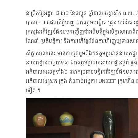
នាព្រឹកថ្ងៃអង្គារ ៨ រោច ខែផល្គុន ឆ្នាំខាល ចត្វាស័ក ព.ស
បាសាក់ II រាជធានីភ្នំពេញ ឯកឧត្តមបណ្ឌិត ជ្រុន ថេរ៉ាវ៉ាត រដ
ក្រសួងអភិវឌ្ឍន៍ជនបទអញ្ជើញជាអធិបតីក្នុងសិក្ខាសាលា
ណែនាំ ប្រតិបត្តិការ និងការអភិវឌ្ឍផែនការហិរញ្ញប្បទានស
សិក្ខាសាលានេះ មានការចូលរួមពីឯកឧត្តមប្រធាននាយកដ្
នាយកដ្ឋានបច្ចេកទេស ឯកឧត្តមប្រធាននាយកដ្ឋានផ្គត់ ផ
អភិបាលរងខេត្តទាំង៦ លោកប្រធានមន្ទីរអភិវឌ្ឍន៍ជនបទ ល
អភិបាលរងស្រុក ក្រុង តំណាងអង្គការ UNICEF ក្រុមហ៊ុន CR
ទៀត ។