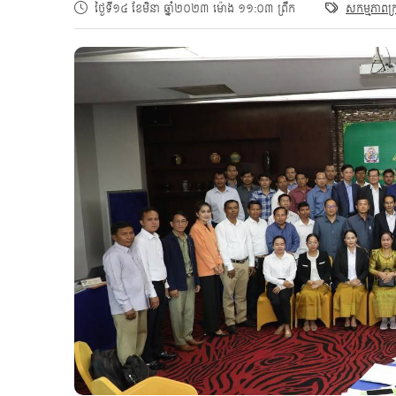
ថ្ងៃទី១៤ ខែមិនា ឆ្នាំ២០២៣ ម៉ោង ១១:០៣ ព្រឹក
សកម្មភាពក