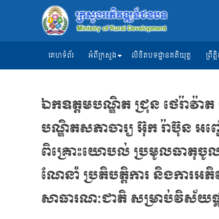
គេហទំព័រ
អំពីក្រសួង
លិខិតបទដ្ឋានគតិយុត្ត
ព្រឹ
ឯកឧត្តមបណ្ឌិត ជ្រុន ថេរ៉ាវ៉ា
បណ្ឌិតសភាចារ្យ អ៊ុក រ៉ាប៊ុន អ
ពិគ្រោះយោបល់ ប្រមូលធាតុច
ណែនាំ ប្រតិបត្តិការ និងការអភ
សាធារណៈជាតិ សម្រាប់វិស័យផ្