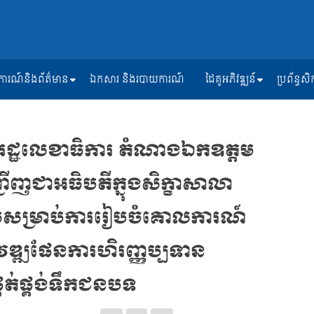
ត្តិការណ៍និងព័ត៌មាន
ឯកសារ និងរបាយការណ៍
ដៃគូអភិវឌ្ឍន៍
ប្រព័ន្ធ
ត រដ្ឋលេខាធិការ តំណាងឯកឧត្តម
ញ្ជើញជាអធិបតីក្នុងសិក្ខាសាលា
ូលសម្រាប់ការរៀបចំគោលការណ៍
ិវឌ្ឍផែនការហិរញ្ញប្បទាន
គត់ផ្គង់ទឹកជនបទ