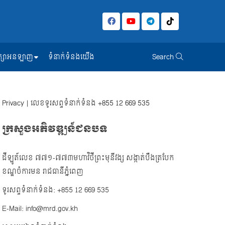
សិក្សាអនឡាញ
ទំនាក់ទំនងយើង
Search
Privacy
| លេខទូរសព្ទទំនាក់ទំនង
+855 12 669 535
ក្រសួងអភិវឌ្ឍន៍ជនបទ
ដីឡូត៍លេខ ៧៧១-៧៧៣មហាវិថីព្រះមុនីវង្ស សង្កាត់បឹងត្របែក
ខណ្ឌចំការមន រាជធានីភ្នំពេញ
ទូរសព្ទទំនាក់ទំនង: +855 12 669 535
E-Mail: info@mrd.gov.kh