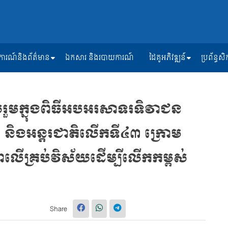
ត្តិការណ៍និងព័ត៌មាន
ឯកសារ និងរបាយការណ៍
ដៃគូអភិវឌ្ឍន៍
ប្រព័ន្ធ
រួមក្នុងពិធីអបអរសាទរទិវាជន
 និងអន្តរជាតិលើកទី៤៣ ក្រោម
ពលើគ្រប់វិស័យដើម្បីលើកកម្ពស់
Share