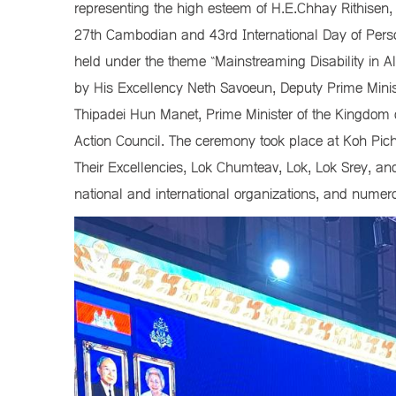
representing the high esteem of H.E.Chhay Rithisen, 
27th Cambodian and 43rd International Day of Perso
held under the theme “Mainstreaming Disability in Al
by His Excellency Neth Savoeun, Deputy Prime Mini
Thipadei Hun Manet, Prime Minister of the Kingdom 
Action Council. The ceremony took place at Koh Pich 
Their Excellencies, Lok Chumteav, Lok, Lok Srey, and 
national and international organizations, and nume