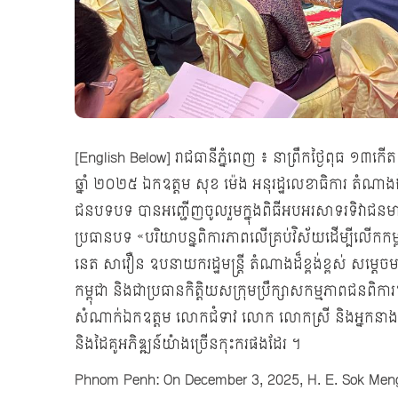
[English Below] រាជធានីភ្នំពេញ ៖ នាព្រឹកថ្ងៃពុធ ១៣កើត 
ឆ្នាំ ២០២៥ ឯកឧត្ដម សុខ ម៉េង អនុរដ្ឋលេខាធិការ តំណាងដ៏ខ្ព
ជនបទបទ បានអញ្ជើញចូលរួមក្នុងពិធីអបអរសាទរទិវាជនមា
ប្រធានបទ «បរិយាបន្នពិការភាពលើគ្រប់វិស័យដើម្បីលើកក
នេត សាវឿន ឧបនាយករដ្ឋមន្ត្រី តំណាងដ៏ខ្ពង់ខ្ពស់ សម្តេច
កម្ពុជា និងជាប្រធានកិត្តិយសក្រុមប្រឹក្សាសកម្មភាព
សំណាក់ឯកឧត្ដម លោកជំទាវ លោក លោកស្រី និងអ្នកនាងកញ្
និងដៃគូអភិឌ្ឍន៍យ៉ា់ងច្រើនកុះករផងដែរ ។
Phnom Penh: On December 3, 2025, H. E. Sok Meng, S