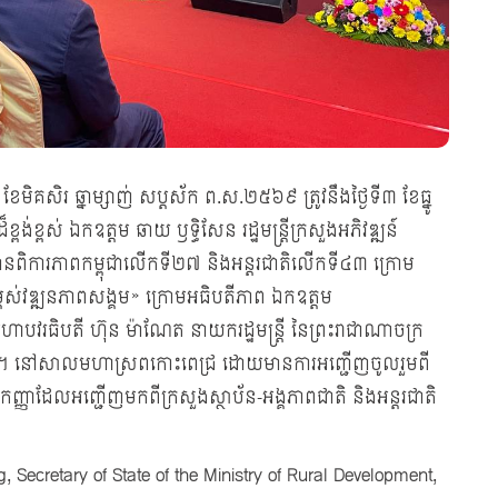
ខែមិគសិរ ឆ្នាម្សាញ់ សប្តស័ក ព.ស.២៥៦៩ ត្រូវនឹងថ្ងៃទី៣ ខែធ្នូ
ង់ខ្ពស់ ឯកឧត្ដម ឆាយ ឫទ្ធិសែន រដ្ឋមន្ត្រីក្រសួងអភិវឌ្ឍន៍
នពិការភាពកម្ពុជាលើកទី២៧ និងអន្តរជាតិលើកទី៤៣ ក្រោម
ម្ពស់វឌ្ឍនភាពសង្គម» ក្រោមអធិបតីភាព ឯកឧត្តម
មហាបវរធិបតី ហ៊ុន ម៉ាណែត នាយករដ្ឋមន្ត្រី នៃព្រះរាជាណាចក្រ
ជនពិការ។ នៅសាលមហាស្រពកោះពេជ្រ ដោយមានការអញ្ជើញចូលរួមពី
ញាដែលអញ្ជើញមកពីក្រសួងស្ថាប័ន-អង្គភាពជាតិ និងអន្តរជាតិ
ecretary of State of the Ministry of Rural Development,