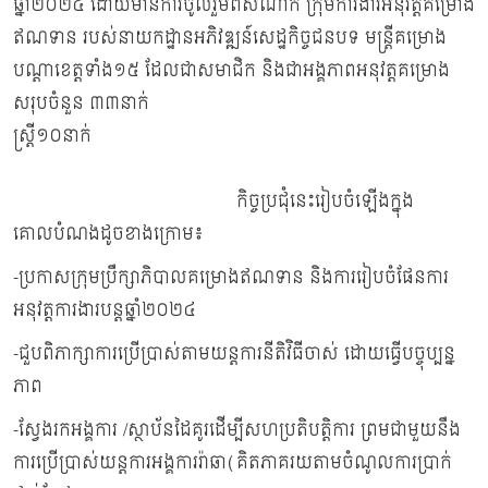
ឆ្នាំ២០២៤ ដោយមានការចូលរួមពីសំណាក់ ក្រុមការងារអនុវត្តគម្រោង
ឥណទាន របស់នាយកដ្ឋានអភិវឌ្ឍន៍សេដ្ឋកិច្ចជនបទ មន្ត្រីគម្រោង
បណ្ដាខេត្តទាំង១៥ ដែលជាសមាជិក និងជាអង្គភាពអនុវត្តគម្រោង
សរុបចំនួន ៣៣នាក់
ស្រ្តី១០នាក់
កិច្ចប្រជុំនេះរៀបចំឡើងក្នុង
គោលបំណងដូចខាងក្រោម៖
-ប្រកាសក្រុមប្រឹក្សាភិបាលគម្រោងឥណទាន និងការរៀបចំផែនការ
អនុវត្តការងារបន្តឆ្នាំ២០២៤
-ជួបពិភាក្សាការប្រើប្រាស់តាមយន្តការនីតិវិធីចាស់ ដោយធ្វើបច្ចុប្បន្ន
ភាព
-ស្វែងរកអង្គការ /ស្ថាប័នដៃគូរដើម្បីសហប្រតិបត្តិការ ព្រមជាមួយនឹង
ការប្រើប្រាស់យន្តការអង្គការរ៉ាឆា(គិតភាគរយតាមចំណូលការប្រាក់