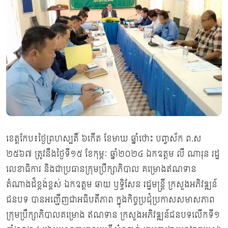
ខេត្តកែប៖ថ្ងៃព្រហស្បតិ៍ ៦កើត ខែមាឃ ឆ្នាំថោះ បញ្ចស័ក ព.ស
២៥៦៧ ត្រូវនឹងថ្ងៃទី១៥ ខែកុម្ភៈ ឆ្នាំ២០២៤ ឯកឧត្ដម លី ណារុន រដ្ឋ
លេខាធិការ និងជាប្រធានក្រុមប្រឹក្សាភិបាល គម្រោងឥណទាន
តំណាងដ៏ខ្ពង់ខ្ពស់ ឯកឧត្ដម ឆាយ ឫទ្ធិសែន រដ្ឋមន្ត្រី ក្រសួងអភិវឌ្ឍន៍
ជនបទ បានអញ្ជើញជាអធិបតីភាព ក្នុងកិច្ចប្រជុំប្រកាសសមាសភាព
ក្រុមប្រឹក្សាភិបាលគម្រោង ឥណទាន ក្រសួងអភិវឌ្ឍន៍ជនបទលើកទី១