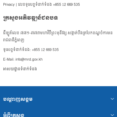
Privacy
| លេខទូរសព្ទទំនាក់ទំនង
+855 12 669 535
ក្រសួងអភិវឌ្ឍន៍ជនបទ
ដីឡូត៍លេខ ៧៧១-៧៧៣មហាវិថីព្រះមុនីវង្ស សង្កាត់បឹងត្របែកខណ្ឌចំការមន
រាជធានីភ្នំពេញ
ទូរសព្ទទំនាក់ទំនង: +855 12 669 535
E-Mail: info@mrd.gov.kh
អាសយដ្ឋានទំនាក់ទំនង
បណ្ដាញសង្គម
អំពីក្រសួង