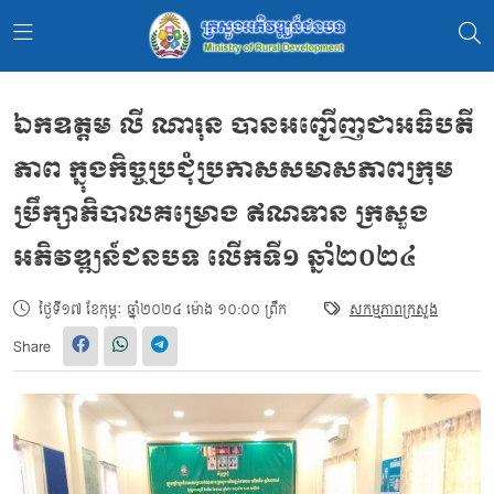
ឯកឧត្ដម លី ណារុន បានអញ្ជើញជាអធិបតី
ភាព ក្នុងកិច្ចប្រជុំប្រកាសសមាសភាពក្រុម
ប្រឹក្សាភិបាលគម្រោង ឥណទាន ក្រសួង
អភិវឌ្ឍន៍ជនបទ លើកទី១ ឆ្នាំ២០២៤
ថ្ងៃទី១៧ ខែកុម្ភៈ ឆ្នាំ២០២៤ ម៉ោង ១០:០០ ព្រឹក
សកម្មភាពក្រសួង
Share