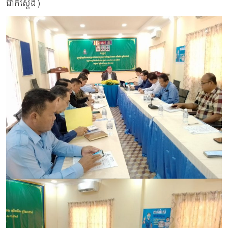
ជាក់ស្ដែង)